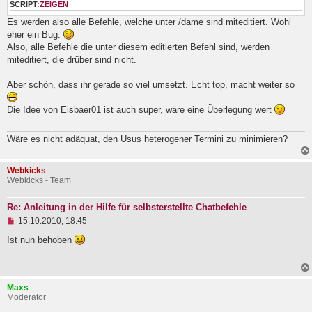
SCRIPT:
ZEIGEN
r
a
Es werden also alle Befehle, welche unter /dame sind miteditiert. Wohl
g
eher ein Bug.
Also, alle Befehle die unter diesem editierten Befehl sind, werden
miteditiert, die drüber sind nicht.
Aber schön, dass ihr gerade so viel umsetzt. Echt top, macht weiter so
Die Idee von Eisbaer01 ist auch super, wäre eine Überlegung wert
Wäre es nicht adäquat, den Usus heterogener Termini zu minimieren?
Webkicks
Webkicks - Team
Re: Anleitung in der Hilfe für selbsterstellte Chatbefehle
U
15.10.2010, 18:45
n
g
Ist nun behoben
e
l
e
s
Maxs
e
Moderator
n
e