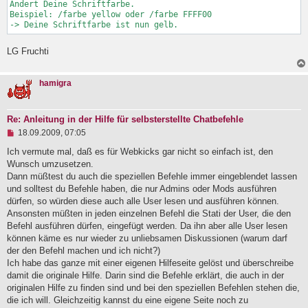
Ändert Deine Schriftfarbe.

Beispiel: /farbe yellow oder /farbe FFFF00

-> Deine Schriftfarbe ist nun gelb.
LG Fruchti
hamigra
Re: Anleitung in der Hilfe für selbsterstellte Chatbefehle
U
18.09.2009, 07:05
n
g
Ich vermute mal, daß es für Webkicks gar nicht so einfach ist, den
e
Wunsch umzusetzen.
l
Dann müßtest du auch die speziellen Befehle immer eingeblendet lassen
e
und solltest du Befehle haben, die nur Admins oder Mods ausführen
s
e
dürfen, so würden diese auch alle User lesen und ausführen können.
n
Ansonsten müßten in jeden einzelnen Befehl die Stati der User, die den
e
Befehl ausführen dürfen, eingefügt werden. Da ihn aber alle User lesen
r
B
können käme es nur wieder zu unliebsamen Diskussionen (warum darf
e
der den Befehl machen und ich nicht?)
i
Ich habe das ganze mit einer eigenen Hilfeseite gelöst und überschreibe
t
damit die originale Hilfe. Darin sind die Befehle erklärt, die auch in der
r
a
originalen Hilfe zu finden sind und bei den speziellen Befehlen stehen die,
g
die ich will. Gleichzeitig kannst du eine eigene Seite noch zu