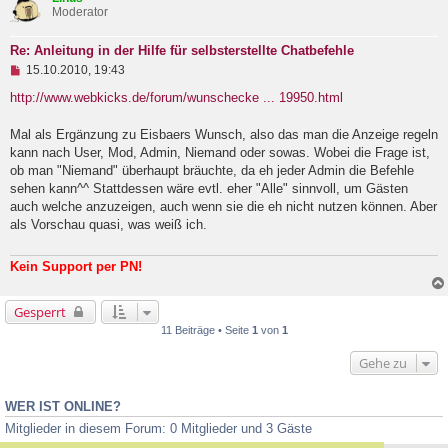
r
Moderator
a
g
Re: Anleitung in der Hilfe für selbsterstellte Chatbefehle
U
15.10.2010, 19:43
n
g
http://www.webkicks.de/forum/wunschecke ... 19950.html
e
l
Mal als Ergänzung zu Eisbaers Wunsch, also das man die Anzeige regeln
e
kann nach User, Mod, Admin, Niemand oder sowas. Wobei die Frage ist,
s
e
ob man "Niemand" überhaupt bräuchte, da eh jeder Admin die Befehle
n
sehen kann^^ Stattdessen wäre evtl. eher "Alle" sinnvoll, um Gästen
e
auch welche anzuzeigen, auch wenn sie die eh nicht nutzen können. Aber
r
B
als Vorschau quasi, was weiß ich.
e
i
t
Kein Support per PN!
r
a
g
Gesperrt
11 Beiträge • Seite
1
von
1
Gehe zu
WER IST ONLINE?
Mitglieder in diesem Forum: 0 Mitglieder und 3 Gäste