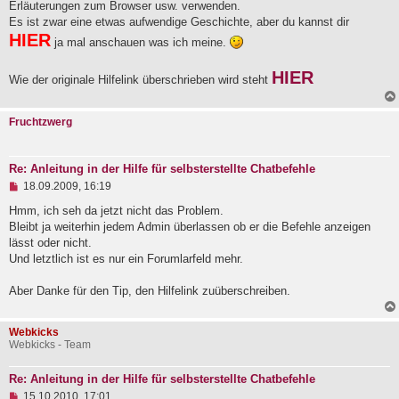
Erläuterungen zum Browser usw. verwenden.
Es ist zwar eine etwas aufwendige Geschichte, aber du kannst dir
HIER
ja mal anschauen was ich meine.
HIER
Wie der originale Hilfelink überschrieben wird steht
Fruchtzwerg
Re: Anleitung in der Hilfe für selbsterstellte Chatbefehle
U
18.09.2009, 16:19
n
g
Hmm, ich seh da jetzt nicht das Problem.
e
Bleibt ja weiterhin jedem Admin überlassen ob er die Befehle anzeigen
l
lässt oder nicht.
e
Und letztlich ist es nur ein Forumlarfeld mehr.
s
e
n
Aber Danke für den Tip, den Hilfelink zuüberschreiben.
e
r
B
Webkicks
e
Webkicks - Team
i
t
r
Re: Anleitung in der Hilfe für selbsterstellte Chatbefehle
a
U
15.10.2010, 17:01
g