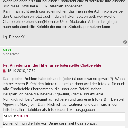
Wenn ich aber jetzt nur bei einen Chatbefehl eine zusätzliche info eingebe
e
wird diese Infos bei ALLEN Befehlen angegeben.
s
e
Kann man nicht auch das so einrichten das man in der Adminkonsole bei
n
den Chatbefhehlen jetzt auch , durch Haken setzen evtl, wer welche
e
Chatbefehle sehen kann(Normaler User, Moderator, Admin. Es gibt ja
r
B
auch selbsterstellte Befehle die nur ein Statusträger nutzen kann.
e
i
Lg. Eisbaer01
t
r
a
Maxs
g
Moderator
Re: Anleitung in der Hilfe für selbsterstellte Chatbefehle
U
15.10.2010, 17:52
n
g
Das gleiche Problem habe ich auch (oder ist das etwa so gewollt?). Wenn
e
ich bei einem Befehl den Infotext schreibe, dann wird der Infotext für auch
l
alle
Chatbefehle übernommen, die unter dem Befehl stehen.
e
Beispiel: Ich habe die Befehle /4gewinnt, /dame und /muehle
s
e
Nun klick ich bei /4gewinnt auf editieren und geb eine Info (z.B.: "Beispiel
n
/4gewinnt Max") ein. Dann klick ich auf Editieren und dann wird in der
e
Hilfe bei allen Befehlen als Info dieser Text ausgegeben.
r
B
SCRIPT:
ZEIGEN
e
i
Editier ich nun die Info von Dame dann sieht das so aus:
t