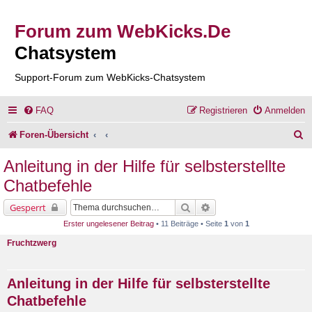
Forum zum WebKicks.De
Chatsystem
Support-Forum zum WebKicks-Chatsystem
FAQ
Registrieren
Anmelden
S
Foren-Übersicht
u
Anleitung in der Hilfe für selbsterstellte
c
Chatbefehle
h
Suche
Erweiterte Suche
Gesperrt
e
Erster ungelesener Beitrag
• 11 Beiträge • Seite
1
von
1
Fruchtzwerg
Anleitung in der Hilfe für selbsterstellte
Chatbefehle