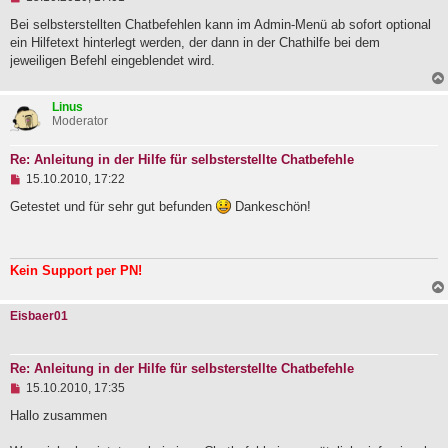
n
g
Bei selbsterstellten Chatbefehlen kann im Admin-Menü ab sofort optional
e
ein Hilfetext hinterlegt werden, der dann in der Chathilfe bei dem
l
jeweiligen Befehl eingeblendet wird.
e
s
e
Linus
n
Moderator
e
r
B
Re: Anleitung in der Hilfe für selbsterstellte Chatbefehle
e
U
i
15.10.2010, 17:22
n
t
g
r
Getestet und für sehr gut befunden
Dankeschön!
e
a
l
g
e
s
Kein Support per PN!
e
n
e
Eisbaer01
r
B
e
i
Re: Anleitung in der Hilfe für selbsterstellte Chatbefehle
t
U
15.10.2010, 17:35
r
n
a
g
Hallo zusammen
g
e
l