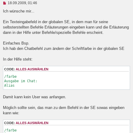
U
18.09.2009, 01:46
n
g
Ich wünsche mir...
e
l
Ein Texteingabefeld in der globalen SE, in dem man für seine
e
selbsterstellten Befehle Erläuterungen eingeben kann und die Erläuterung
s
e
dann in der Hilfe unter Befehle/spezielle Befehle erscheint.
n
e
Einfaches Bsp.
r
B
Ich hab den Chatbefehl zum ändern der Schriftfarbe in der globalen SE
e
i
In der Hilfe steht:
t
r
a
CODE:
ALLES AUSWÄHLEN
g
/farbe

Ausgabe im Chat:

Damit kann kein User was anfangen.
Möglich sollte sein, das man zu dem Befehl in der SE sowas eingeben
kann wie:
CODE:
ALLES AUSWÄHLEN
/farbe
