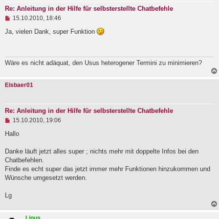
r
Re: Anleitung in der Hilfe für selbsterstellte Chatbefehle
B
U
e
15.10.2010, 18:46
n
i
g
Ja, vielen Dank, super Funktion
t
e
r
l
a
e
g
s
Wäre es nicht adäquat, den Usus heterogener Termini zu minimieren?
e
n
e
Eisbaer01
r
B
e
i
Re: Anleitung in der Hilfe für selbsterstellte Chatbefehle
t
U
15.10.2010, 19:06
r
n
a
g
Hallo
g
e
l
Danke läuft jetzt alles super ; nichts mehr mit doppelte Infos bei den
e
Chatbefehlen.
s
e
Finde es echt super das jetzt immer mehr Funktionen hinzukommen und
n
Wünsche umgesetzt werden.
e
r
B
Lg
e
i
t
Linus