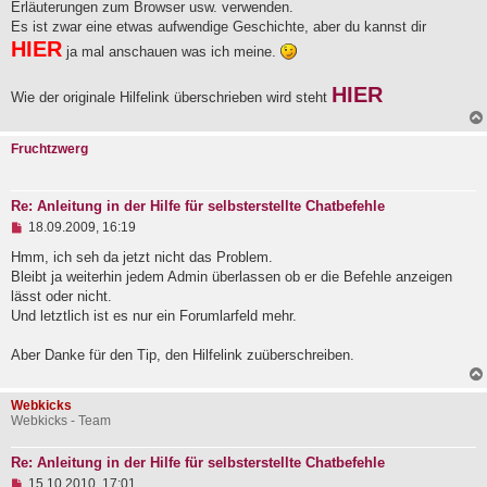
Erläuterungen zum Browser usw. verwenden.
Es ist zwar eine etwas aufwendige Geschichte, aber du kannst dir
HIER
ja mal anschauen was ich meine.
HIER
Wie der originale Hilfelink überschrieben wird steht
Fruchtzwerg
Re: Anleitung in der Hilfe für selbsterstellte Chatbefehle
U
18.09.2009, 16:19
n
g
Hmm, ich seh da jetzt nicht das Problem.
e
Bleibt ja weiterhin jedem Admin überlassen ob er die Befehle anzeigen
l
lässt oder nicht.
e
Und letztlich ist es nur ein Forumlarfeld mehr.
s
e
n
Aber Danke für den Tip, den Hilfelink zuüberschreiben.
e
r
B
Webkicks
e
Webkicks - Team
i
t
r
Re: Anleitung in der Hilfe für selbsterstellte Chatbefehle
a
U
15.10.2010, 17:01
g