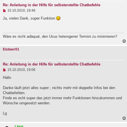
r
Re: Anleitung in der Hilfe für selbsterstellte Chatbefehle
B
U
e
15.10.2010, 18:46
n
i
g
Ja, vielen Dank, super Funktion
t
e
r
l
a
e
g
s
Wäre es nicht adäquat, den Usus heterogener Termini zu minimieren?
e
n
e
Eisbaer01
r
B
e
i
Re: Anleitung in der Hilfe für selbsterstellte Chatbefehle
t
U
15.10.2010, 19:06
r
n
a
g
Hallo
g
e
l
Danke läuft jetzt alles super ; nichts mehr mit doppelte Infos bei den
e
Chatbefehlen.
s
e
Finde es echt super das jetzt immer mehr Funktionen hinzukommen und
n
Wünsche umgesetzt werden.
e
r
B
Lg
e
i
t
Linus