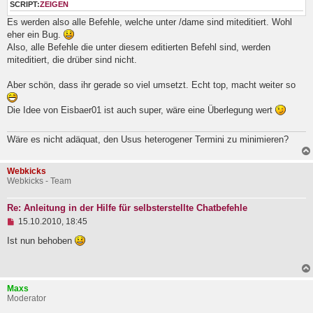
SCRIPT:
ZEIGEN
r
a
Es werden also alle Befehle, welche unter /dame sind miteditiert. Wohl
g
eher ein Bug.
Also, alle Befehle die unter diesem editierten Befehl sind, werden
miteditiert, die drüber sind nicht.
Aber schön, dass ihr gerade so viel umsetzt. Echt top, macht weiter so
Die Idee von Eisbaer01 ist auch super, wäre eine Überlegung wert
Wäre es nicht adäquat, den Usus heterogener Termini zu minimieren?
Webkicks
Webkicks - Team
Re: Anleitung in der Hilfe für selbsterstellte Chatbefehle
U
15.10.2010, 18:45
n
g
Ist nun behoben
e
l
e
s
Maxs
e
Moderator
n
e