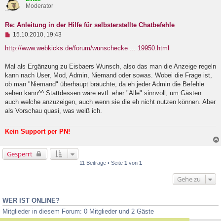
r
Moderator
a
g
Re: Anleitung in der Hilfe für selbsterstellte Chatbefehle
U
15.10.2010, 19:43
n
g
http://www.webkicks.de/forum/wunschecke ... 19950.html
e
l
Mal als Ergänzung zu Eisbaers Wunsch, also das man die Anzeige regeln
e
kann nach User, Mod, Admin, Niemand oder sowas. Wobei die Frage ist,
s
e
ob man "Niemand" überhaupt bräuchte, da eh jeder Admin die Befehle
n
sehen kann^^ Stattdessen wäre evtl. eher "Alle" sinnvoll, um Gästen
e
auch welche anzuzeigen, auch wenn sie die eh nicht nutzen können. Aber
r
B
als Vorschau quasi, was weiß ich.
e
i
t
Kein Support per PN!
r
a
g
Gesperrt
11 Beiträge • Seite
1
von
1
Gehe zu
WER IST ONLINE?
Mitglieder in diesem Forum: 0 Mitglieder und 2 Gäste