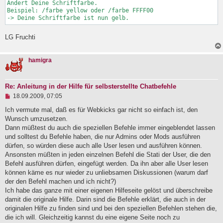
Ändert Deine Schriftfarbe.

Beispiel: /farbe yellow oder /farbe FFFF00

-> Deine Schriftfarbe ist nun gelb.
LG Fruchti
hamigra
Re: Anleitung in der Hilfe für selbsterstellte Chatbefehle
U
18.09.2009, 07:05
n
g
Ich vermute mal, daß es für Webkicks gar nicht so einfach ist, den
e
Wunsch umzusetzen.
l
Dann müßtest du auch die speziellen Befehle immer eingeblendet lassen
e
und solltest du Befehle haben, die nur Admins oder Mods ausführen
s
e
dürfen, so würden diese auch alle User lesen und ausführen können.
n
Ansonsten müßten in jeden einzelnen Befehl die Stati der User, die den
e
Befehl ausführen dürfen, eingefügt werden. Da ihn aber alle User lesen
r
B
können käme es nur wieder zu unliebsamen Diskussionen (warum darf
e
der den Befehl machen und ich nicht?)
i
Ich habe das ganze mit einer eigenen Hilfeseite gelöst und überschreibe
t
damit die originale Hilfe. Darin sind die Befehle erklärt, die auch in der
r
a
originalen Hilfe zu finden sind und bei den speziellen Befehlen stehen die,
g
die ich will. Gleichzeitig kannst du eine eigene Seite noch zu