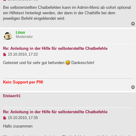
n
g
Bei selbsterstellten Chatbefehlen kann im Admin-Menü ab sofort optional
e
ein Hilfetext hinterlegt werden, der dann in der Chathilfe bei dem
l
jeweiligen Befehl eingeblendet wird.
e
s
e
Linus
n
Moderator
e
r
B
Re: Anleitung in der Hilfe für selbsterstellte Chatbefehle
e
U
i
15.10.2010, 17:22
n
t
g
r
Getestet und für sehr gut befunden
Dankeschön!
e
a
l
g
e
s
Kein Support per PN!
e
n
e
Eisbaer01
r
B
e
i
Re: Anleitung in der Hilfe für selbsterstellte Chatbefehle
t
U
15.10.2010, 17:35
r
n
a
g
Hallo zusammen
g
e
l