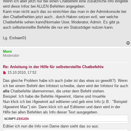
Wenn ich aber jetzt nur bei einen Chatbefehl eine zusätzliche info eingebe
e
wird diese Infos bei ALLEN Befehlen angegeben.
s
e
Kann man nicht auch das so einrichten das man in der Adminkonsole bei
n
den Chatbefhehlen jetzt auch , durch Haken setzen evtl, wer welche
e
Chatbefehle sehen kann(Normaler User, Moderator, Admin. Es gibt ja
r
B
auch selbsterstellte Befehle die nur ein Statusträger nutzen kann.
e
i
Lg. Eisbaer01
t
r
a
Maxs
g
Moderator
Re: Anleitung in der Hilfe für selbsterstellte Chatbefehle
U
15.10.2010, 17:52
n
g
Das gleiche Problem habe ich auch (oder ist das etwa so gewollt?). Wenn
e
ich bei einem Befehl den Infotext schreibe, dann wird der Infotext für auch
l
alle
Chatbefehle übernommen, die unter dem Befehl stehen.
e
Beispiel: Ich habe die Befehle /4gewinnt, /dame und /muehle
s
e
Nun klick ich bei /4gewinnt auf editieren und geb eine Info (z.B.: "Beispiel
n
/4gewinnt Max") ein. Dann klick ich auf Editieren und dann wird in der
e
Hilfe bei allen Befehlen als Info dieser Text ausgegeben.
r
B
SCRIPT:
ZEIGEN
e
i
Editier ich nun die Info von Dame dann sieht das so aus:
t