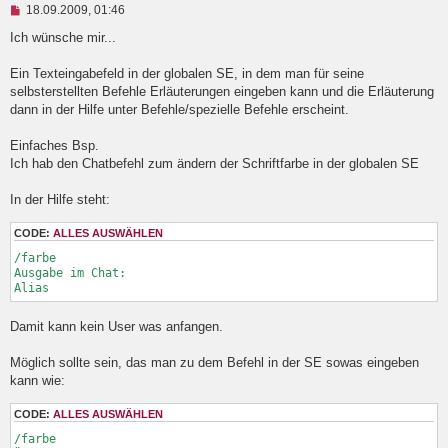
U
18.09.2009, 01:46
n
g
Ich wünsche mir...
e
l
Ein Texteingabefeld in der globalen SE, in dem man für seine
e
selbsterstellten Befehle Erläuterungen eingeben kann und die Erläuterung
s
e
dann in der Hilfe unter Befehle/spezielle Befehle erscheint.
n
e
Einfaches Bsp.
r
B
Ich hab den Chatbefehl zum ändern der Schriftfarbe in der globalen SE
e
i
In der Hilfe steht:
t
r
a
CODE:
ALLES AUSWÄHLEN
g
/farbe

Ausgabe im Chat:

Damit kann kein User was anfangen.
Möglich sollte sein, das man zu dem Befehl in der SE sowas eingeben
kann wie:
CODE:
ALLES AUSWÄHLEN
/farbe
