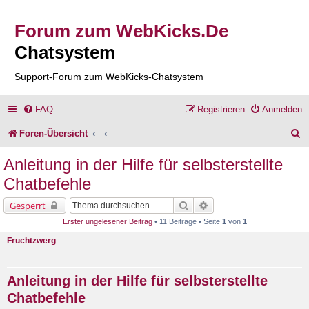
Forum zum WebKicks.De
Chatsystem
Support-Forum zum WebKicks-Chatsystem
FAQ
Registrieren
Anmelden
S
Foren-Übersicht
u
Anleitung in der Hilfe für selbsterstellte
c
Chatbefehle
h
Suche
Erweiterte Suche
Gesperrt
e
Erster ungelesener Beitrag
• 11 Beiträge • Seite
1
von
1
Fruchtzwerg
Anleitung in der Hilfe für selbsterstellte
Chatbefehle