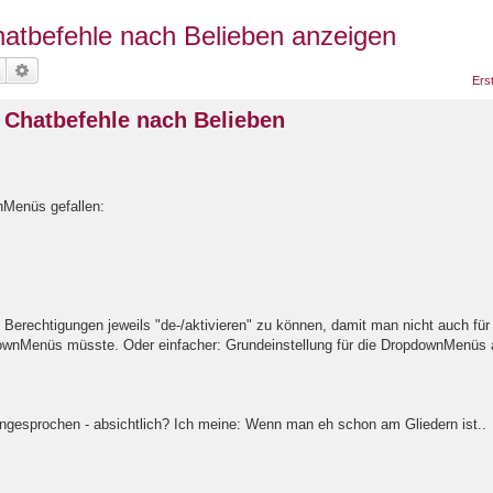
Chatbefehle nach Belieben anzeigen
Suche
Erweiterte Suche
Ers
e Chatbefehle nach Belieben
nMenüs gefallen:
Berechtigungen jeweils "de-/aktivieren" zu können, damit man nicht auch für
downMenüs müsste. Oder einfacher: Grundeinstellung für die DropdownMenüs
ngesprochen - absichtlich? Ich meine: Wenn man eh schon am Gliedern ist..