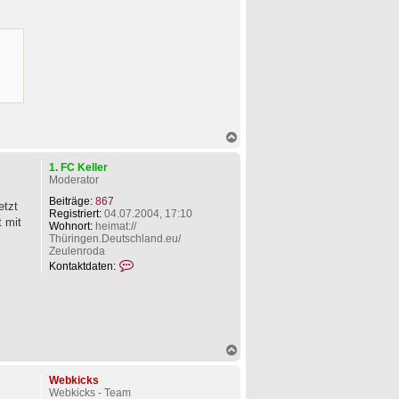
o
n
Z
i
s
c
h
D
i
n
g
N
s
a
c
1. FC Keller
h
Moderator
o
b
Beiträge:
867
etzt
e
Registriert:
04.07.2004, 17:10
t mit
n
Wohnort:
heimat://
Thüringen.Deutschland.eu/
Zeulenroda
K
Kontaktdaten:
o
n
t
a
k
t
N
d
a
a
c
t
Webkicks
h
e
Webkicks - Team