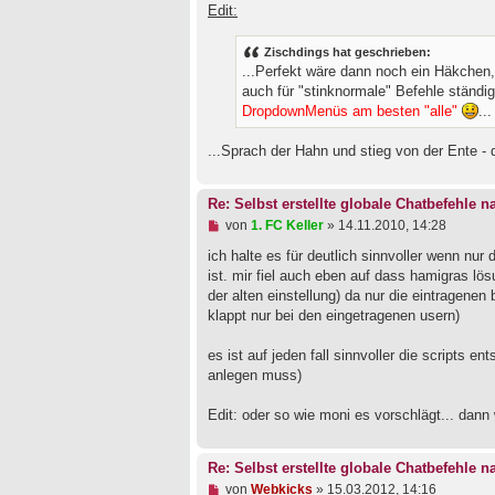
Edit:
Zischdings hat geschrieben:
...Perfekt wäre dann noch ein Häkchen,
auch für "stinknormale" Befehle ständ
DropdownMenüs am besten "alle"
...
...Sprach der Hahn und stieg von der Ente -
Re: Selbst erstellte globale Chatbefehle 
U
von
1. FC Keller
»
14.11.2010, 14:28
n
g
ich halte es für deutlich sinnvoller wenn nur
e
ist. mir fiel auch eben auf dass hamigras lö
l
der alten einstellung) da nur die eintragene
e
klappt nur bei den eingetragenen usern)
s
e
n
es ist auf jeden fall sinnvoller die scripts
e
anlegen muss)
r
B
e
Edit: oder so wie moni es vorschlägt... dan
i
t
r
Re: Selbst erstellte globale Chatbefehle 
a
g
U
von
Webkicks
»
15.03.2012, 14:16