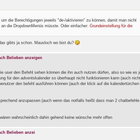
 um die Berechtigungen jeweils "de-/aktivieren" zu können, damit man nicht
ig an die DropdownMenüs müsste. Oder einfacher:
Grundeinstellung für die
 das gibts ja schon. Mausloch wo bist du?
nach Belieben anzeigen
 die user den Befehl sehen können die ihn auch nutzen dürfen, also so wie es j
sung für den adventskalender so überhaupt nicht funktionieren kann (auch nich
n benutzer den befehl ausführen können (auch der klick auf die kalendertürchen
 entsprechend anzupassen (auch wenn das notfalls heißt dass man 2 chatbefehle
n wären wahrscheinlich dahin gehend keine wünsche mehr offen
nach Belieben anzei