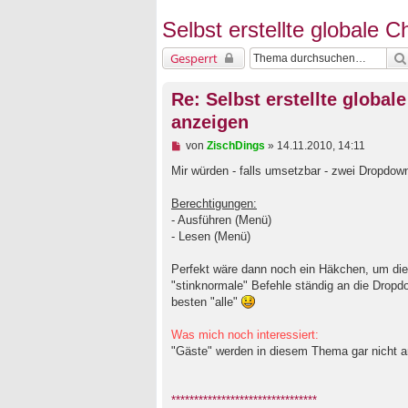
Selbst erstellte globale 
Gesperrt
Re: Selbst erstellte global
anzeigen
U
von
ZischDings
»
14.11.2010, 14:11
n
g
Mir würden - falls umsetzbar - zwei Dropdow
e
l
Berechtigungen:
e
- Ausführen (Menü)
s
e
- Lesen (Menü)
n
e
Perfekt wäre dann noch ein Häkchen, um die 
r
B
"stinknormale" Befehle ständig an die Drop
e
besten "alle"
i
t
Was mich noch interessiert:
r
a
"Gäste" werden in diesem Thema gar nicht a
g
********************************