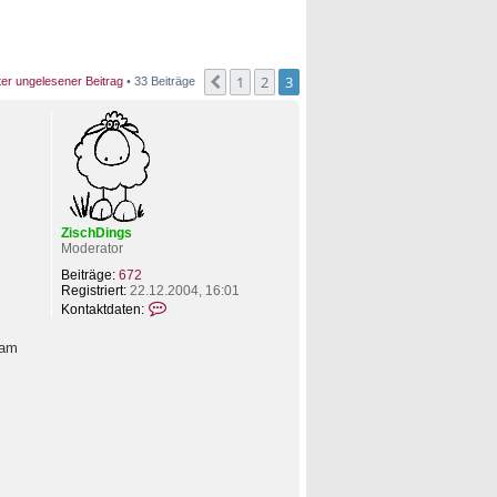
1
2
3
Vorherige
ter ungelesener Beitrag
• 33 Beiträge
ZischDings
Moderator
Beiträge:
672
Registriert:
22.12.2004, 16:01
K
Kontaktdaten:
o
n
 am
t
a
k
t
d
a
t
e
n
v