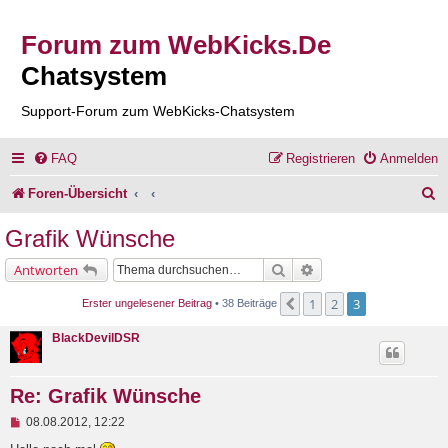
Forum zum WebKicks.De
Chatsystem
Support-Forum zum WebKicks-Chatsystem
FAQ
Registrieren
Anmelden
S
Foren-Übersicht
u
Grafik Wünsche
c
Suche
Erweiterte Suche
Antworten
h
1
2
3
Vorherige
Erster ungelesener Beitrag
• 38 Beiträge
e
BlackDevilDSR
Re: Grafik Wünsche
U
08.08.2012, 12:22
n