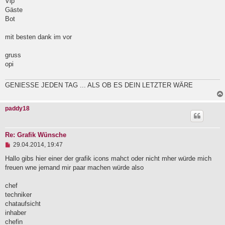
Vip
Gäste
Bot
mit besten dank im vor
gruss
opi
GENIESSE JEDEN TAG ... ALS OB ES DEIN LETZTER WÄRE
paddy18
Re: Grafik Wünsche
U
29.04.2014, 19:47
n
g
Hallo gibs hier einer der grafik icons mahct oder nicht mher würde mich
e
freuen wne jemand mir paar machen würde also
l
e
chef
s
e
techniker
n
chataufsicht
e
inhaber
r
B
chefin