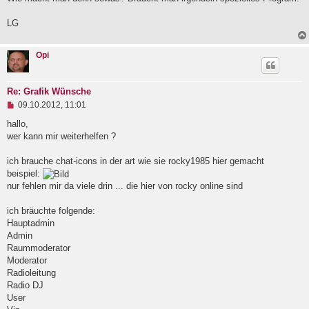
n
e
LG
r
B
e
i
Opi
t
r
a
Re: Grafik Wünsche
g
U
09.10.2012, 11:01
n
g
hallo,
e
wer kann mir weiterhelfen ?
l
e
ich brauche chat-icons in der art wie sie rocky1985 hier gemacht
s
e
beispiel:
n
nur fehlen mir da viele drin ... die hier von rocky online sind
e
r
B
ich bräuchte folgende:
e
Hauptadmin
i
Admin
t
Raummoderator
r
a
Moderator
g
Radioleitung
Radio DJ
User