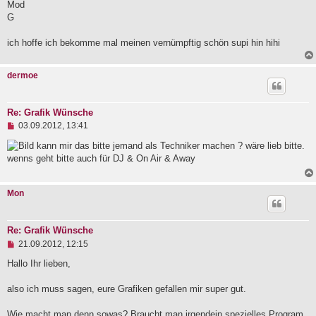
e
Mod
i
G
t
r
a
ich hoffe ich bekomme mal meinen vernümpftig schön supi hin hihi
g
dermoe
Re: Grafik Wünsche
U
03.09.2012, 13:41
n
g
kann mir das bitte jemand als Techniker machen ? wäre lieb bitte.
e
wenns geht bitte auch für DJ & On Air & Away
l
e
s
Mon
e
n
e
r
Re: Grafik Wünsche
B
U
e
21.09.2012, 12:15
n
i
g
Hallo Ihr lieben,
t
e
r
l
a
also ich muss sagen, eure Grafiken gefallen mir super gut.
e
g
s
e
Wie macht man denn sowas? Braucht man irgendein spezielles Program.