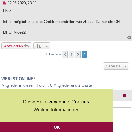
U
17.06.2020, 23:11
n
g
Hallo,
e
l
Ist es möglich mal eine Grafik zu erstellen wie zb das DJ nur als CH.
e
s
e
MFG. Nice22
n
e
r
Antworten
B
e
1
2
3
Vorherige
38 Beiträge
i
t
r
Gehe zu
a
g
WER IST ONLINE?
Mitglieder in diesem Forum: 0 Mitglieder und 2 Gäste
Foren-Übersicht
Diese Seite verwendet Cookies.
Weitere Informationen
Copyright Webkicks.de |
Impressum
|
AGB
|
Datenschutz
Powered by
phpBB
® Forum Software © phpBB Limited
Deutsche Übersetzung durch
phpBB.de
OK