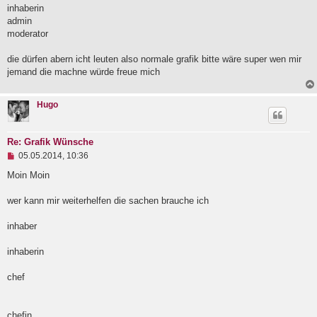
e
inhaberin
i
admin
t
moderator
r
a
g
die dürfen abern icht leuten also normale grafik bitte wäre super wen mir
jemand die machne würde freue mich
Hugo
Re: Grafik Wünsche
U
05.05.2014, 10:36
n
g
Moin Moin
e
l
wer kann mir weiterhelfen die sachen brauche ich
e
s
e
inhaber
n
e
inhaberin
r
B
e
chef
i
t
r
a
chefin