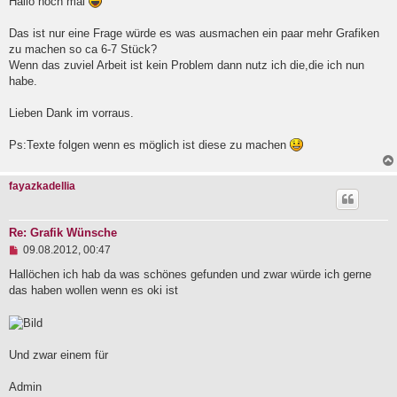
g
Hallo noch mal
e
l
Das ist nur eine Frage würde es was ausmachen ein paar mehr Grafiken
e
zu machen so ca 6-7 Stück?
s
e
Wenn das zuviel Arbeit ist kein Problem dann nutz ich die,die ich nun
n
habe.
e
r
B
Lieben Dank im vorraus.
e
i
Ps:Texte folgen wenn es möglich ist diese zu machen
t
r
a
fayazkadellia
g
Re: Grafik Wünsche
U
09.08.2012, 00:47
n
g
Hallöchen ich hab da was schönes gefunden und zwar würde ich gerne
e
das haben wollen wenn es oki ist
l
e
s
e
n
Und zwar einem für
e
r
B
Admin