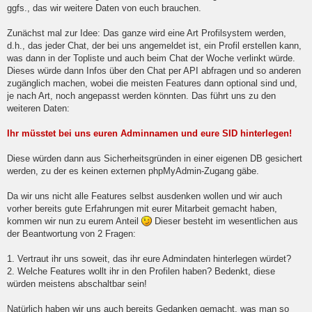
ggfs., das wir weitere Daten von euch brauchen.
s
e
n
Zunächst mal zur Idee: Das ganze wird eine Art Profilsystem werden,
e
d.h., das jeder Chat, der bei uns angemeldet ist, ein Profil erstellen kann,
r
B
was dann in der Topliste und auch beim Chat der Woche verlinkt würde.
e
Dieses würde dann Infos über den Chat per API abfragen und so anderen
i
zugänglich machen, wobei die meisten Features dann optional sind und,
t
je nach Art, noch angepasst werden könnten. Das führt uns zu den
r
a
weiteren Daten:
g
Ihr müsstet bei uns euren Adminnamen und eure SID hinterlegen!
Diese würden dann aus Sicherheitsgründen in einer eigenen DB gesichert
werden, zu der es keinen externen phpMyAdmin-Zugang gäbe.
Da wir uns nicht alle Features selbst ausdenken wollen und wir auch
vorher bereits gute Erfahrungen mit eurer Mitarbeit gemacht haben,
kommen wir nun zu eurem Anteil
Dieser besteht im wesentlichen aus
der Beantwortung von 2 Fragen:
1. Vertraut ihr uns soweit, das ihr eure Admindaten hinterlegen würdet?
2. Welche Features wollt ihr in den Profilen haben? Bedenkt, diese
würden meistens abschaltbar sein!
Natürlich haben wir uns auch bereits Gedanken gemacht, was man so