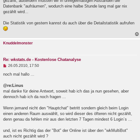
gezählt, außerdem müssen wir in unregelmäßigen Abständen die
l
Datenbank "aufräumen", wodurch eine halbe Stunde lang mal gar nix
e
gezählt wird...
s
e
n
Die Statistik von gestern kannst du auch über die Detailstatistik aufrufen
e
r
B
e
i
Knuddelmonster
t
r
a
Re: wkstats.de - Kostenlose Chatanalyse
g
U
26.05.2010, 17:50
n
g
noch mal hallo ...
e
l
@re:Linus
e
mal danke für deine Antwort, soweit hab ich das ja nun gesehen, aber
s
e
dennoch hab ich da noch fragen ...
n
e
Wenn jemand nicht den "Hauptchat" betritt sondern gleich beim Login
r
B
einen anderen Raum auswählt, so wird dieser des öfteren nicht gezählt,
e
denn genau da fehlen mir aus den letzten 7 Tagen mindest 6 Login´s ...
i
t
und, ist es Richtig das der "Bot" der Online ist über den "wkMultiBot"
r
a
auch nicht gezählt wird ?
g