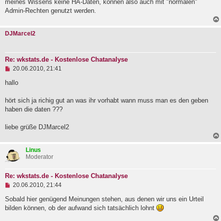
B
meines Wissens keine HA-Daten, können also auch mit "normalen"
e
Admin-Rechten genutzt werden.
i
t
r
DJMarcel2
a
g
Re: wkstats.de - Kostenlose Chatanalyse
U
20.06.2010, 21:41
n
g
hallo
e
l
hört sich ja richig gut an was ihr vorhabt wann muss man es den geben
e
haben die daten ???
s
e
n
liebe grüße DJMarcel2
e
r
B
Linus
e
Moderator
i
t
r
Re: wkstats.de - Kostenlose Chatanalyse
a
U
20.06.2010, 21:44
g
n
g
Sobald hier genügend Meinungen stehen, aus denen wir uns ein Urteil
e
bilden können, ob der aufwand sich tatsächlich lohnt
l
e