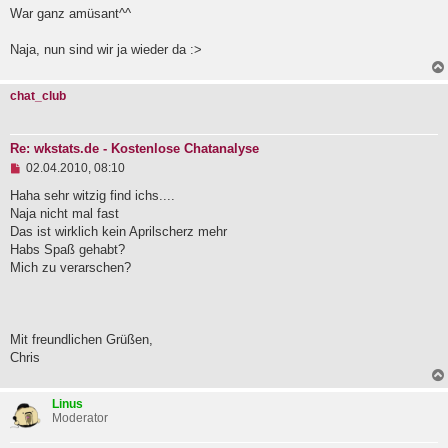
g
War ganz amüsant^^
e
l
Naja, nun sind wir ja wieder da :>
e
s
e
chat_club
n
e
r
B
Re: wkstats.de - Kostenlose Chatanalyse
e
U
i
02.04.2010, 08:10
n
t
g
r
Haha sehr witzig find ichs....
e
a
Naja nicht mal fast
l
g
Das ist wirklich kein Aprilscherz mehr
e
Habs Spaß gehabt?
s
e
Mich zu verarschen?
n
e
r
B
e
Mit freundlichen Grüßen,
i
Chris
t
r
a
Linus
g
Moderator