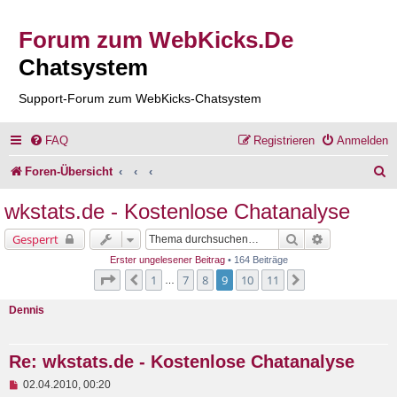
Forum zum WebKicks.De
Chatsystem
Support-Forum zum WebKicks-Chatsystem
FAQ
Registrieren
Anmelden
S
Foren-Übersicht
u
wkstats.de - Kostenlose Chatanalyse
c
Suche
Erweiterte Su
Gesperrt
h
Erster ungelesener Beitrag
• 164 Beiträge
e
Seite
9
von
11
1
7
8
9
10
11
Vorherige
Nächste
…
Dennis
Re: wkstats.de - Kostenlose Chatanalyse
U
02.04.2010, 00:20
n