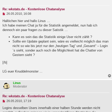
e
r
Re: wkstats.de - Kostenlose Chatanalyse
B
U
e
26.05.2010, 16:08
n
i
g
Hallöchen hier und hallo Linus …
t
e
r
Ich habe meinen Chat ja für die Statistik angemeldet, nun hab ich
l
a
dennoch ein paar fragen zu dieser Satistik …
e
g
s
Kann es sein das die Statistik einige User nicht zählt ?
e
Sollte ein Update geplant sein, wäre es vielleicht möglich das man
n
e
nicht so wie bis jetzt nur den „heutigen Tag“ und „Gesamt“ – Login
r
´s sieht, sonder auch noch die Möglichkeit hat die Chatter von
B
Gestern sieht ?
e
i
[/b]
t
r
a
LG euer Knuddelmonster ...
g
Linus
Moderator
Re: wkstats.de - Kostenlose Chatanalyse
U
26.05.2010, 17:19
n
g
Logins desselben Users innerhalb einer halben Stunde werden nicht
e