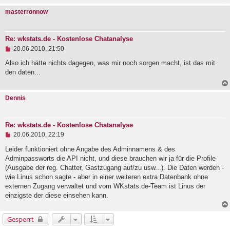
s
masterronnow
e
n
e
r
Re: wkstats.de - Kostenlose Chatanalyse
B
U
e
20.06.2010, 21:50
n
i
g
Also ich hätte nichts dagegen, was mir noch sorgen macht, ist das mit
t
e
r
den daten...
l
a
e
g
s
Dennis
e
n
e
r
Re: wkstats.de - Kostenlose Chatanalyse
B
U
e
20.06.2010, 22:19
n
i
g
Leider funktioniert ohne Angabe des Adminnamens & des
t
e
r
Adminpassworts die API nicht, und diese brauchen wir ja für die Profile
l
a
(Ausgabe der reg. Chatter, Gastzugang auf/zu usw...). Die Daten werden -
e
g
wie Linus schon sagte - aber in einer weiteren extra Datenbank ohne
s
e
externen Zugang verwaltet und vom WKstats.de-Team ist Linus der
n
einzigste der diese einsehen kann.
e
r
B
Gesperrt
e
i