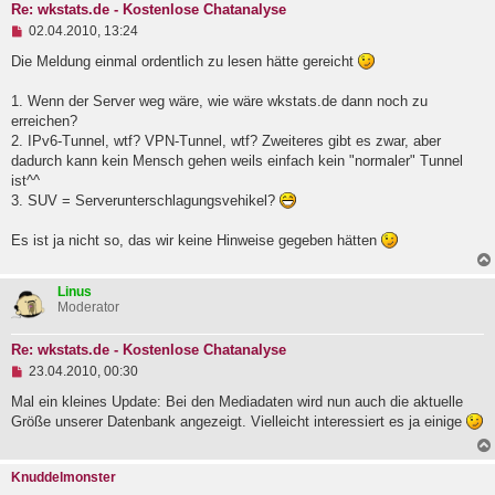
Re: wkstats.de - Kostenlose Chatanalyse
U
02.04.2010, 13:24
n
g
Die Meldung einmal ordentlich zu lesen hätte gereicht
e
l
1. Wenn der Server weg wäre, wie wäre wkstats.de dann noch zu
e
erreichen?
s
e
2. IPv6-Tunnel, wtf? VPN-Tunnel, wtf? Zweiteres gibt es zwar, aber
n
dadurch kann kein Mensch gehen weils einfach kein "normaler" Tunnel
e
ist^^
r
B
3. SUV = Serverunterschlagungsvehikel?
e
i
Es ist ja nicht so, das wir keine Hinweise gegeben hätten
t
r
a
Linus
g
Moderator
Re: wkstats.de - Kostenlose Chatanalyse
U
23.04.2010, 00:30
n
g
Mal ein kleines Update: Bei den Mediadaten wird nun auch die aktuelle
e
Größe unserer Datenbank angezeigt. Vielleicht interessiert es ja einige
l
e
s
Knuddelmonster
e
n