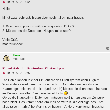
U
19.06.2010, 18:54
n
g
Hallo,
e
l
klingt zwar sehr gut, hierzu aber nochmal ein paar fragen:
e
s
e
1. Was genau passiert mit den eingegeben Daten?
n
2. Müssen es die Daten des Hauptadmins sein?
e
r
B
Viele Grüße
e
masterronnow
i
t
r
Linus
a
Moderator
g
Re: wkstats.de - Kostenlose Chatanalyse
U
19.06.2010, 19:07
n
g
Die Daten landen in einer DB, auf die das Profilsystem dann zugreift.
e
Was anderes wird damit nicht gemacht... Die Daten werden also im
l
Klartext gespeichert, d.h. ich (und nur ich) könnte die dann lesen. Ist also
e
im Prinzip dasselbe Risiko wie bei wktools
s
e
Ob es die Hauptadmin-Daten sein müssen weiß ich zu diesem Zeitpunkt
n
noch nicht. Das kommt ganz drauf an ob wir z.B. die Anzeige des Chat-
e
alias (also in farbig) bei Admins einbauen... Andere Funktionen brauchen
r