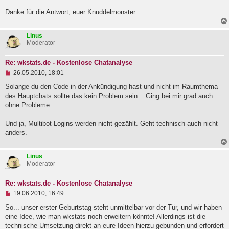
Danke für die Antwort, euer Knuddelmonster ...
Linus
Moderator
Re: wkstats.de - Kostenlose Chatanalyse
U
26.05.2010, 18:01
n
g
Solange du den Code in der Ankündigung hast und nicht im Raumthema
e
des Hauptchats sollte das kein Problem sein... Ging bei mir grad auch
l
ohne Probleme.
e
s
e
Und ja, Multibot-Logins werden nicht gezählt. Geht technisch auch nicht
n
anders.
e
r
B
Linus
e
Moderator
i
t
r
Re: wkstats.de - Kostenlose Chatanalyse
a
U
19.06.2010, 16:49
g
n
g
So... unser erster Geburtstag steht unmittelbar vor der Tür, und wir haben
e
eine Idee, wie man wkstats noch erweitern könnte! Allerdings ist die
l
technische Umsetzung direkt an eure Ideen hierzu gebunden und erfordert
e