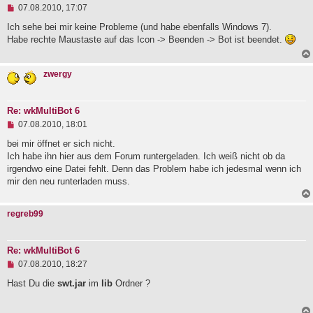
U
e
07.08.2010, 17:07
n
i
g
Ich sehe bei mir keine Probleme (und habe ebenfalls Windows 7).
t
e
r
Habe rechte Maustaste auf das Icon -> Beenden -> Bot ist beendet.
l
a
e
g
s
zwergy
e
n
e
r
Re: wkMultiBot 6
B
U
e
07.08.2010, 18:01
n
i
g
bei mir öffnet er sich nicht.
t
e
r
Ich habe ihn hier aus dem Forum runtergeladen. Ich weiß nicht ob da
l
a
irgendwo eine Datei fehlt. Denn das Problem habe ich jedesmal wenn ich
e
g
mir den neu runterladen muss.
s
e
n
e
regreb99
r
B
e
i
Re: wkMultiBot 6
t
U
07.08.2010, 18:27
r
n
a
g
Hast Du die
swt.jar
im
lib
Ordner ?
g
e
l
e