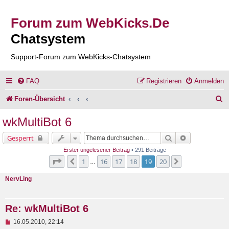
Forum zum WebKicks.De
Chatsystem
Support-Forum zum WebKicks-Chatsystem
FAQ
Registrieren
Anmelden
S
Foren-Übersicht
u
wkMultiBot 6
c
Suche
Erweiterte Su
Gesperrt
h
Erster ungelesener Beitrag
• 291 Beiträge
e
Seite
19
von
20
1
16
17
18
19
20
Vorherige
Nächste
…
NervLing
Re: wkMultiBot 6
U
16.05.2010, 22:14
n