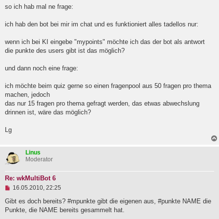
g
so ich hab mal ne frage:
e
l
ich hab den bot bei mir im chat und es funktioniert alles tadellos nur:
e
s
e
wenn ich bei KI eingebe "mypoints" möchte ich das der bot als antwort
n
die punkte des users gibt ist das möglich?
e
r
B
und dann noch eine frage:
e
i
ich möchte beim quiz gerne so einen fragenpool aus 50 fragen pro thema
t
machen, jedoch
r
a
das nur 15 fragen pro thema gefragt werden, das etwas abwechslung
g
drinnen ist, wäre das möglich?
Lg
Linus
Moderator
Re: wkMultiBot 6
U
16.05.2010, 22:25
n
g
Gibt es doch bereits? #mpunkte gibt die eigenen aus, #punkte NAME die
e
Punkte, die NAME bereits gesammelt hat.
l