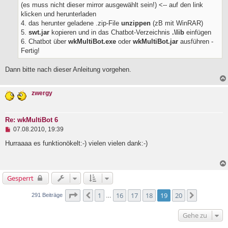
(es muss nicht dieser mirror ausgewählt sein!) <-- auf den link
t
r
klicken und herunterladen
a
4. das herunter geladene .zip-File
unzippen
(zB mit WinRAR)
g
5.
swt.jar
kopieren und in das Chatbot-Verzeichnis
.\lib
einfügen
6. Chatbot über
wkMultiBot.exe
oder
wkMultiBot.jar
ausführen -
Fertig!
Dann bitte nach dieser Anleitung vorgehen.
zwergy
Re: wkMultiBot 6
U
07.08.2010, 19:39
n
g
Hurraaaa es funktionökelt:-) vielen vielen dank:-)
e
l
e
s
Gesperrt
e
n
e
Seite
19
von
20
1
16
17
18
19
20
Vorherige
Nächste
291 Beiträge
…
r
B
Gehe zu
e
i