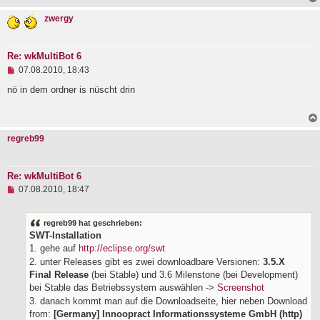
s
zwergy
e
n
e
r
Re: wkMultiBot 6
B
U
e
07.08.2010, 18:43
n
i
g
nö in dem ordner is nüscht drin
t
e
r
l
a
e
g
s
regreb99
e
n
e
r
Re: wkMultiBot 6
B
U
e
07.08.2010, 18:47
n
i
g
t
e
r
regreb99 hat geschrieben:
l
a
SWT-Installation
e
g
1. gehe auf
http://eclipse.org/swt
s
e
2. unter Releases gibt es zwei downloadbare Versionen:
3.5.X
n
Final Release
(bei Stable) und 3.6 Milenstone (bei Development)
e
bei Stable das Betriebssystem auswählen ->
Screenshot
r
B
3. danach kommt man auf die Downloadseite, hier neben Download
e
from:
[Germany] Innoopract Informationssysteme GmbH (http)
i