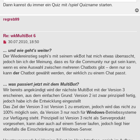
B
Dann kannst du immer ein Quiz mit
/spiel Quizname
starten.
e
i
t
regreb99
r
a
g
Re: wkMultiBot 6
U
30.07.2010, 18:50
n
g
... und wie geht's weiter?
e
Der Wiedereinstieg sephi’s mit seinem wkBot hat mich etwas überrascht,
l
jedoch bin ich der Meinung, dass es für die Community nur gut sein kann,
e
wenn es eine Auswahl zwischen mehreren Chatbots gibt – denn nur so
s
e
kann
der
Chatbot gewählt werden, der wirklich zu einem Chat passt.
n
e
… was passiert jetzt mit dem MultiBot?
r
B
Wir bereits angekündigt wird der nächste MultiBot mit der Version 3
e
erscheinen, aus dem einfachen Grund: Version 2 ist zwar prinzipiell fertig,
i
jedoch habe ich die Entwicklung eingestellt
t
Das Ziel der Version 3 ist Version 1 zu ersetzen, jedoch wird das nicht zu
r
a
100% möglich sein, da Version 3 nur noch für
Windows
-Betriebssysteme
g
zur Verfügung steht. Prinzipiell ist Version 3 nicht als Serverprodukt
vorgesehen, kann aber auch auf einem Server laufen, jedoch liegt hier
ebenfalls die Einschränkung auf Windows-Server.