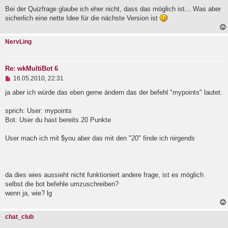
e
Bei der Quizfrage glaube ich eher nicht, dass das möglich ist... Was aber
s
e
sicherlich eine nette Idee für die nächste Version ist
n
e
r
NervLing
B
e
i
t
Re: wkMultiBot 6
r
U
16.05.2010, 22:31
a
n
g
g
ja aber ich würde das eben gerne ändern das der befehl "mypoints" lautet.
e
l
sprich: User: mypoints
e
Bot: User du hast bereits 20 Punkte
s
e
n
User mach ich mit $you aber das mit den "20" finde ich nirgends
e
r
B
e
i
da dies wies aussieht nicht funktioniert andere frage, ist es möglich
t
selbst die bot befehle umzuschreiben?
r
a
wenn ja, wie? lg
g
chat_club