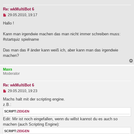
Re: wkMultiBot 6
U
29.05.2010, 19:17
n
g
Hallo !
e
l
Kann man irgendwie machen das man nicht immer schreiben muss:
e
#startquiz spielname
s
e
n
Das man das # änder kann weiß ich, aber kann man das irgendwie
e
machen?
r
B
e
i
Maxs
t
Moderator
r
a
Re: wkMultiBot 6
g
U
29.05.2010, 19:23
n
g
Machs halt mit der scripting engine.
e
z.B.:
l
e
SCRIPT:
ZEIGEN
s
Edit: Mir ist noch eingefallen, wenn du willst kannst du es auch so
e
n
machen (auch Scripting Engine):
e
SCRIPT:
ZEIGEN
r