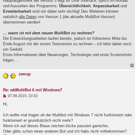
Hauptaugenmerk bei Version 3 liegt im
User Interface
, sprich im Aufbau
und Aussehen des Programms:
Übersichtlichkeit
,
Anpassbarkeit
und
Erweiterbarkeit
sind mir dabei sehr wichtig! Des Weiteren können
natürlich
alle Daten
von Version 1 (die aktuelle MultiBot-Version)
übernommen werden!
… wann ist mit dem neuen MultiBot zu rechnen?
Die Entwicklungsarbeiten laufen bereits, jedoch ist frühestens Mitte bis
Ende August mit der ersten Testversion zu rechnen – ich bitte daher noch
um Geduld.
Erste Informationen über Neuerungen, Technologie und erste Screenshots
folgen …
zwergy
Re: wkMultiBot 6 mit Windows7
U
07.08.2010, 10:32
n
g
Hi,
e
l
Ich wollte mal fragen ob der Multibot mit Windows 7 nicht funktioniert oder
e
funktioniert er grundsätzlich nicht mehr?
s
e
Wenn ich auf dieses Blaue zeichen klicke passiert garnichts.
n
Oder gibts schon einen anderen Bot und ich habs nicht mitbekommen?
e