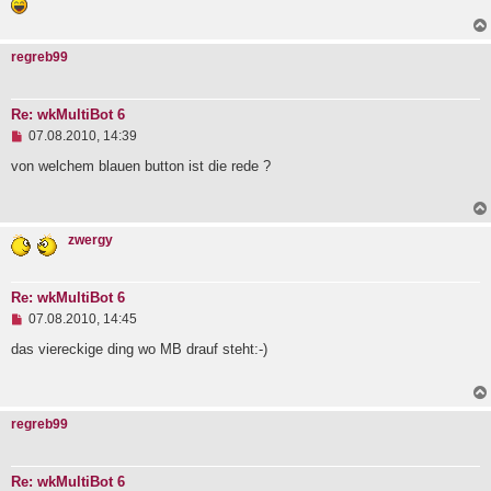
r
B
e
i
regreb99
t
r
a
Re: wkMultiBot 6
g
U
07.08.2010, 14:39
n
g
von welchem blauen button ist die rede ?
e
l
e
s
zwergy
e
n
e
r
Re: wkMultiBot 6
B
U
e
07.08.2010, 14:45
n
i
g
das viereckige ding wo MB drauf steht:-)
t
e
r
l
a
e
g
s
regreb99
e
n
e
r
Re: wkMultiBot 6
B