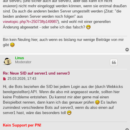
auf server1 (und sicher auch auf server3, aber das kann ich nicht
l
eruieren) nicht mehr eingeloggt werden können, wenn sie erstmal draußen
e
sind. Da auch die anderen beiden Server umgestellt werden (Zitat: "die
s
e
beiden anderen Server werden noch folgen" aus
n
viewtopic.php?t=25073#p149987
), wird wohl mit einer generellen
e
Änderung abgewartet - oder sehe ich das falsch?
r
B
e
Bin kein Neuling hier, auch wenn es bislang nur wenige Beiträge von mir
i
t
gibt
r
a
g
Linus
Moderator
Re: Neue SID auf server1 und server3
U
25.03.2026, 17:43
n
g
Hi, die Bots beziehen die SID bei jedem Login aus der (durch Webkicks
e
bereitgestellten) API. Wenn die also mit angepasst wurde, sollten hier
l
keine Probleme entstehen. Du kannst mir aber gerne mal einen
e
Beispielbot nennen, dann kann ich das genauer prüfen
Es laufen
s
e
zumindest verschiedene Bots auf server3, wenn du also einen auf
n
server1 hast, wäre das besonders toll
e
r
B
Kein Support per PN!
e