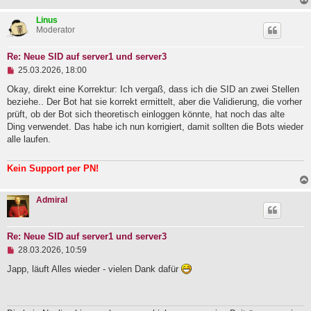
i
t
Linus
r
Moderator
a
g
Re: Neue SID auf server1 und server3
U
25.03.2026, 18:00
n
g
Okay, direkt eine Korrektur: Ich vergaß, dass ich die SID an zwei Stellen
e
beziehe.. Der Bot hat sie korrekt ermittelt, aber die Validierung, die vorher
l
prüft, ob der Bot sich theoretisch einloggen könnte, hat noch das alte
e
Ding verwendet. Das habe ich nun korrigiert, damit sollten die Bots wieder
s
e
alle laufen.
n
e
r
Kein Support per PN!
B
e
i
Admiral
t
r
a
g
Re: Neue SID auf server1 und server3
U
28.03.2026, 10:59
n
g
Japp, läuft Alles wieder - vielen Dank dafür
e
l
e
s