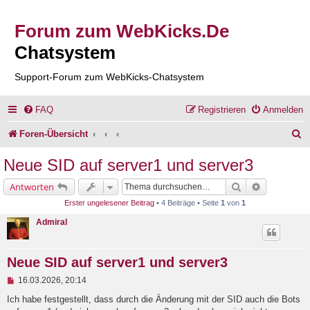
Forum zum WebKicks.De
Chatsystem
Support-Forum zum WebKicks-Chatsystem
FAQ
Registrieren
Anmelden
S
Foren-Übersicht
u
Neue SID auf server1 und server3
c
Suche
Erweiterte 
Antworten
h
Erster ungelesener Beitrag
• 4 Beiträge • Seite
1
von
1
e
Admiral
Neue SID auf server1 und server3
U
16.03.2026, 20:14
n
g
Ich habe festgestellt, dass durch die Änderung mit der SID auch die Bots
e