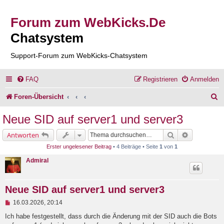
Forum zum WebKicks.De
Chatsystem
Support-Forum zum WebKicks-Chatsystem
FAQ
Registrieren
Anmelden
S
Foren-Übersicht
u
Neue SID auf server1 und server3
c
Suche
Erweiterte 
Antworten
h
Erster ungelesener Beitrag
• 4 Beiträge • Seite
1
von
1
e
Admiral
Neue SID auf server1 und server3
U
16.03.2026, 20:14
n
g
Ich habe festgestellt, dass durch die Änderung mit der SID auch die Bots
e