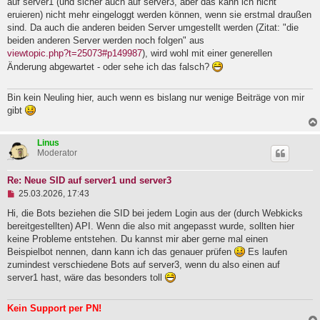
auf server1 (und sicher auch auf server3, aber das kann ich nicht
l
eruieren) nicht mehr eingeloggt werden können, wenn sie erstmal draußen
e
sind. Da auch die anderen beiden Server umgestellt werden (Zitat: "die
s
e
beiden anderen Server werden noch folgen" aus
n
viewtopic.php?t=25073#p149987
), wird wohl mit einer generellen
e
Änderung abgewartet - oder sehe ich das falsch?
r
B
e
Bin kein Neuling hier, auch wenn es bislang nur wenige Beiträge von mir
i
t
gibt
r
a
g
Linus
Moderator
Re: Neue SID auf server1 und server3
U
25.03.2026, 17:43
n
g
Hi, die Bots beziehen die SID bei jedem Login aus der (durch Webkicks
e
bereitgestellten) API. Wenn die also mit angepasst wurde, sollten hier
l
keine Probleme entstehen. Du kannst mir aber gerne mal einen
e
Beispielbot nennen, dann kann ich das genauer prüfen
Es laufen
s
e
zumindest verschiedene Bots auf server3, wenn du also einen auf
n
server1 hast, wäre das besonders toll
e
r
B
Kein Support per PN!
e