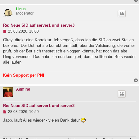
i
t
Linus
r
Moderator
a
g
Re: Neue SID auf server1 und server3
U
25.03.2026, 18:00
n
g
Okay, direkt eine Korrektur: Ich vergaß, dass ich die SID an zwei Stellen
e
beziehe.. Der Bot hat sie korrekt ermittelt, aber die Validierung, die vorher
l
prüft, ob der Bot sich theoretisch einloggen könnte, hat noch das alte
e
Ding verwendet. Das habe ich nun korrigiert, damit sollten die Bots wieder
s
e
alle laufen.
n
e
r
Kein Support per PN!
B
e
i
Admiral
t
r
a
g
Re: Neue SID auf server1 und server3
U
28.03.2026, 10:59
n
g
Japp, läuft Alles wieder - vielen Dank dafür
e
l
e
s