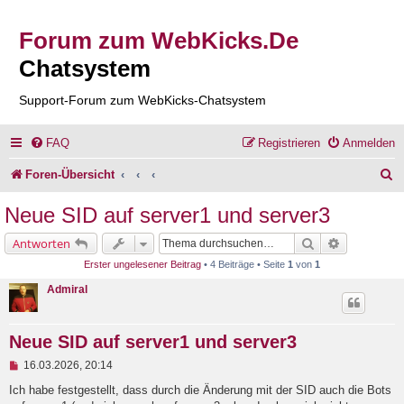
Forum zum WebKicks.De
Chatsystem
Support-Forum zum WebKicks-Chatsystem
FAQ
Registrieren
Anmelden
S
Foren-Übersicht
u
Neue SID auf server1 und server3
c
Suche
Erweiterte 
Antworten
h
Erster ungelesener Beitrag
• 4 Beiträge • Seite
1
von
1
e
Admiral
Neue SID auf server1 und server3
U
16.03.2026, 20:14
n
g
Ich habe festgestellt, dass durch die Änderung mit der SID auch die Bots
e