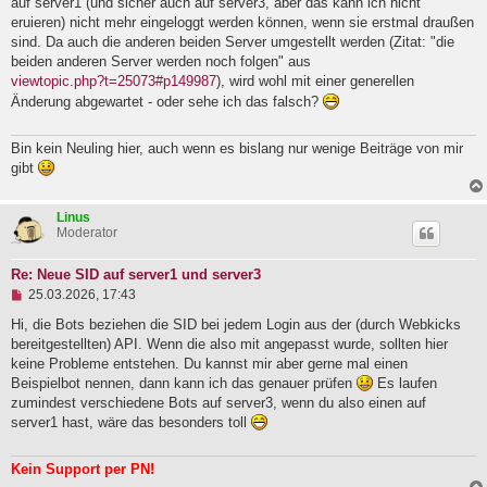
auf server1 (und sicher auch auf server3, aber das kann ich nicht
l
eruieren) nicht mehr eingeloggt werden können, wenn sie erstmal draußen
e
sind. Da auch die anderen beiden Server umgestellt werden (Zitat: "die
s
e
beiden anderen Server werden noch folgen" aus
n
viewtopic.php?t=25073#p149987
), wird wohl mit einer generellen
e
Änderung abgewartet - oder sehe ich das falsch?
r
B
e
Bin kein Neuling hier, auch wenn es bislang nur wenige Beiträge von mir
i
t
gibt
r
a
g
Linus
Moderator
Re: Neue SID auf server1 und server3
U
25.03.2026, 17:43
n
g
Hi, die Bots beziehen die SID bei jedem Login aus der (durch Webkicks
e
bereitgestellten) API. Wenn die also mit angepasst wurde, sollten hier
l
keine Probleme entstehen. Du kannst mir aber gerne mal einen
e
Beispielbot nennen, dann kann ich das genauer prüfen
Es laufen
s
e
zumindest verschiedene Bots auf server3, wenn du also einen auf
n
server1 hast, wäre das besonders toll
e
r
B
Kein Support per PN!
e