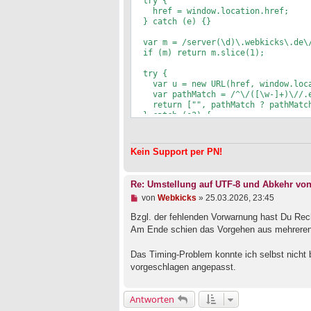
  try {

    href = window.location.href;

  } catch (e) {}

  var m = /server(\d)\.webkicks\.de\/([\w-]+)/.exec(href);

  if (m) return m.slice(1);

  try {

    var u = new URL(href, window.location.href);

    var pathMatch = /^\/([\w-]+)\//.exec(u.pathname);

    return ["", pathMatch ? pathMatch[1] : ""];

  } catch (e2) {

    return ["", ""];

  }

Kein Support per PN!
Re: Umstellung auf UTF-8 und Abkehr vo
U
von
Webkicks
»
25.03.2026, 23:45
n
g
Bzgl. der fehlenden Vorwarnung hast Du Recht,
e
Am Ende schien das Vorgehen aus mehreren G
l
e
Das Timing-Problem konnte ich selbst nicht 
s
e
vorgeschlagen angepasst.
n
e
r
Antworten
B