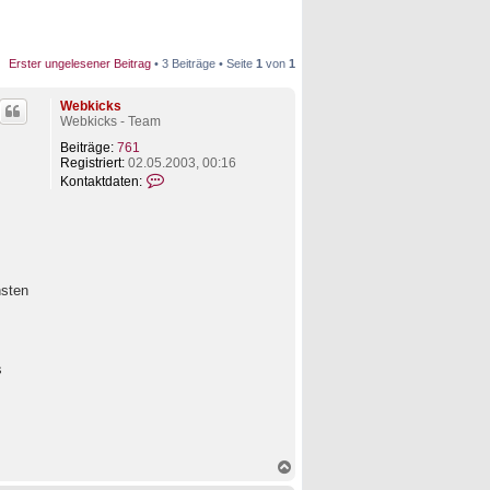
Erster ungelesener Beitrag
• 3 Beiträge • Seite
1
von
1
Webkicks
Webkicks - Team
Beiträge:
761
Registriert:
02.05.2003, 00:16
K
Kontaktdaten:
o
n
t
a
k
t
d
nsten
a
t
e
n
v
s
o
n
W
e
b
k
N
i
a
c