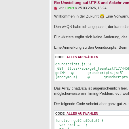
Re: Umstellung auf UTF-8 und Abkehr vo
U
von
Linus
»
25.03.2026, 18:24
n
g
Willkommen in der Zukunft
Eine Vorwarnu
e
l
Den wkQB habe ich angepasst, der kann dan
e
s
e
Für wkstats ergibt sich keine Änderung, das 
n
e
Eine Anmerkung zu den Grundscripts: Beim 
r
B
e
CODE:
ALLES AUSWÄHLEN
i
grundscripts.js:51 

t
r
 GET https://api/get_teamlist?1774458778681 net::ERR_NAME_NOT_RESOLVED

a
getXML	@	grundscripts.js:51

g
Das Array chatData ist augenscheinlich leer, 
möglicherweise ein Timing-Problem, evtl weil
Der folgende Code scheint aber ganz gut zu f
CODE:
ALLES AUSWÄHLEN
function getChatData() {

  var href = "";
