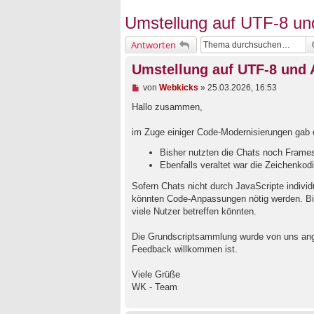
Umstellung auf UTF-8 un
Antworten
Umstellung auf UTF-8 und
U
von
Webkicks
»
25.03.2026, 16:53
n
g
Hallo zusammen,
e
l
im Zuge einiger Code-Modernisierungen gab 
e
s
Bisher nutzten die Chats noch Framese
e
Ebenfalls veraltet war die Zeichenkod
n
e
r
Sofern Chats nicht durch JavaScripte indivi
B
könnten Code-Anpassungen nötig werden. Bit
e
viele Nutzer betreffen könnten.
i
t
r
Die Grundscriptsammlung wurde von uns ange
a
Feedback willkommen ist.
g
Viele Grüße
WK - Team