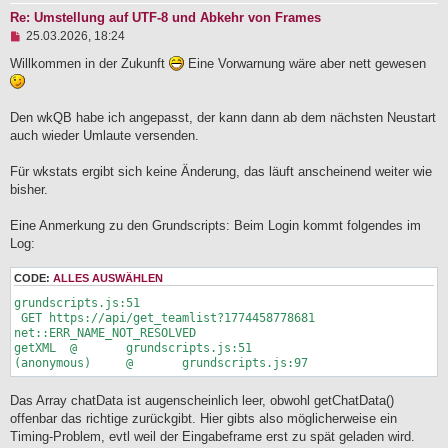
Re: Umstellung auf UTF-8 und Abkehr von Frames
U
25.03.2026, 18:24
n
g
Willkommen in der Zukunft
Eine Vorwarnung wäre aber nett gewesen
e
l
e
Den wkQB habe ich angepasst, der kann dann ab dem nächsten Neustart
s
e
auch wieder Umlaute versenden.
n
e
Für wkstats ergibt sich keine Änderung, das läuft anscheinend weiter wie
r
B
bisher.
e
i
Eine Anmerkung zu den Grundscripts: Beim Login kommt folgendes im
t
Log:
r
a
g
CODE:
ALLES AUSWÄHLEN
grundscripts.js:51 

 GET https://api/get_teamlist?1774458778681 
net::ERR_NAME_NOT_RESOLVED

getXML	@	grundscripts.js:51

Das Array chatData ist augenscheinlich leer, obwohl getChatData()
offenbar das richtige zurückgibt. Hier gibts also möglicherweise ein
Timing-Problem, evtl weil der Eingabeframe erst zu spät geladen wird.