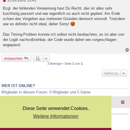
25.03.2026, 23:45
n
g
Bzgl. der fehlenden Vorwarnung hast Du Recht, das ist alles sehr
e
kurzfristig passiert und war eigentlich so auch nicht geplant. Am Ende
l
schien das Vorgehen aus mehreren Gründen dennoch sinnvoll. Trotzdem
e
war es definitiv nicht ideal, daher Sorry!
s
e
n
Das Timing-Problem konnte ich selbst nicht beobachten, es ist aber von
e
der Logik nachvollziehbar, der Code wurde daher wie vorgeschlagen
r
B
angepasst.
e
i
t
Antworten
r
3 Beiträge • Seite
1
von
1
a
g
Gehe zu
WER IST ONLINE?
Mitglieder in diesem Forum: 0 Mitglieder und 5 Gäste
Foren-Übersicht
Diese Seite verwendet Cookies.
Weitere Informationen
Copyright Webkicks.de |
Impressum
|
AGB
|
Datenschutz
Powered by
phpBB
® Forum Software © phpBB Limited
Deutsche Übersetzung durch
phpBB.de