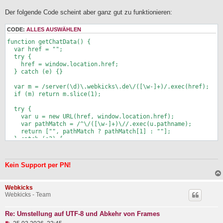
Der folgende Code scheint aber ganz gut zu funktionieren:
CODE:
ALLES AUSWÄHLEN
function getChatData() {

  var href = "";

  try {

    href = window.location.href;

  } catch (e) {}

  var m = /server(\d)\.webkicks\.de\/([\w-]+)/.exec(href);

  if (m) return m.slice(1);

  try {

    var u = new URL(href, window.location.href);

    var pathMatch = /^\/([\w-]+)\//.exec(u.pathname);

    return ["", pathMatch ? pathMatch[1] : ""];

  } catch (e2) {

    return ["", ""];

  }

Kein Support per PN!
Webkicks
Webkicks - Team
Re: Umstellung auf UTF-8 und Abkehr von Frames
U