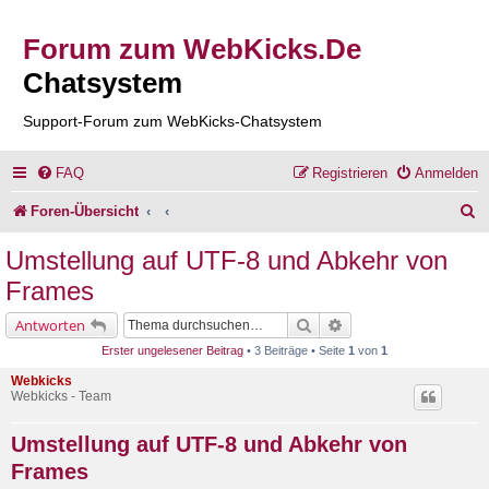
Forum zum WebKicks.De
Chatsystem
Support-Forum zum WebKicks-Chatsystem
FAQ
Registrieren
Anmelden
S
Foren-Übersicht
u
Umstellung auf UTF-8 und Abkehr von
c
Frames
h
Suche
Erweiterte Suche
Antworten
e
Erster ungelesener Beitrag
• 3 Beiträge • Seite
1
von
1
Webkicks
Webkicks - Team
Umstellung auf UTF-8 und Abkehr von
Frames