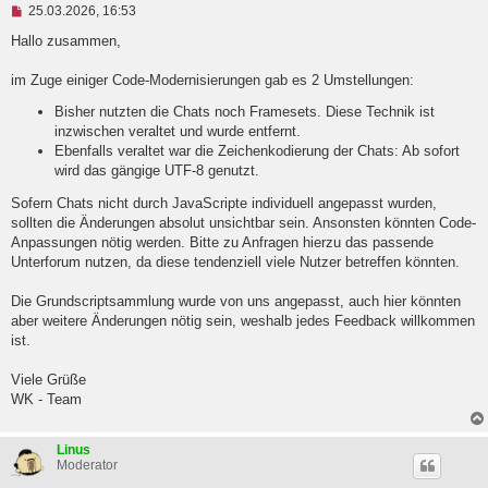
U
25.03.2026, 16:53
n
g
Hallo zusammen,
e
l
im Zuge einiger Code-Modernisierungen gab es 2 Umstellungen:
e
s
Bisher nutzten die Chats noch Framesets. Diese Technik ist
e
inzwischen veraltet und wurde entfernt.
n
e
Ebenfalls veraltet war die Zeichenkodierung der Chats: Ab sofort
r
wird das gängige UTF-8 genutzt.
B
e
Sofern Chats nicht durch JavaScripte individuell angepasst wurden,
i
sollten die Änderungen absolut unsichtbar sein. Ansonsten könnten Code-
t
r
Anpassungen nötig werden. Bitte zu Anfragen hierzu das passende
a
Unterforum nutzen, da diese tendenziell viele Nutzer betreffen könnten.
g
Die Grundscriptsammlung wurde von uns angepasst, auch hier könnten
aber weitere Änderungen nötig sein, weshalb jedes Feedback willkommen
ist.
Viele Grüße
WK - Team
Linus
Moderator