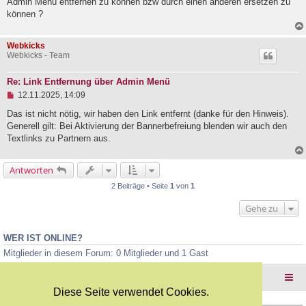
Admin Menü entfernen zu können bzw durch einen anderen ersetzen zu
l
können ?
e
s
e
Webkicks
n
Webkicks - Team
e
r
B
Re: Link Entfernung über Admin Menü
e
U
i
12.11.2025, 14:09
n
t
g
r
Das ist nicht nötig, wir haben den Link entfernt (danke für den Hinweis).
e
a
Generell gilt: Bei Aktivierung der Bannerbefreiung blenden wir auch den
l
g
Textlinks zu Partnern aus.
e
s
e
Antworten
n
e
2 Beiträge • Seite
1
von
1
r
B
Gehe zu
e
i
t
r
WER IST ONLINE?
a
Mitglieder in diesem Forum: 0 Mitglieder und 1 Gast
g
Foren-Übersicht
Diese Seite verwendet Cookies.