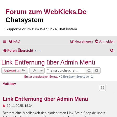
Forum zum WebKicks.De
Chatsystem
Support-Forum zum WebKicks-Chatsystem
FAQ
Registrieren
Anmelden
S
Foren-Übersicht
u
Link Entfernung über Admin Menü
c
Suche
Erweiterte 
Antworten
h
Erster ungelesener Beitrag
• 2 Beiträge • Seite
1
von
1
e
Maikiboy
Link Entfernung über Admin Menü
U
10.11.2025, 15:34
n
g
Besteht eine Möglichkeit den blöden toten Link Stein-Shop.de übers
e