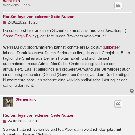
Webkicks
Webkicks - Team
Re: Smileys von externer Seite Nutzen
U
24.02.2022, 13:26
n
g
Du scheiterst hier an einem Sicherheitsmechanismus von JavaScript (
e
Same-Origin-Policy
), der fest in den Browsern verankert ist.
l
e
Wenn Du gut programmieren kannst könnte ein Blick auf
puppeteer
s
e
lohnen. Damit könntest Du ein Script erstellen, dass per Cronjob z. B. 1x
n
täglich die Smilies aus Deinem Forum abruft und sich danach
e
automatisiert in das Admin-Menü des Chats einloggt und sie dort
r
B
aktualisiert. Das ist allerdings ein größerer Aufwand und Du würdest auch
e
einen entsprechenden (Clound-)Server benötigen, auf dem Du die nötigen
i
Nutzerrechte hast. Ich schätze eine wirklich realistische Lösung ist das
t
r
daher leider nicht.
a
g
Sternenkind
Re: Smileys von externer Seite Nutzen
U
24.02.2022, 20:51
n
g
So was hatte ich schon befürchtet. Aber dann weiß ich das jetzt mit
e
Sicherheit. Danke, Webkicks.