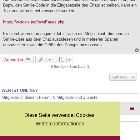
e
<selenese>

Bspw. den Smilie-Code in die Eingabezeile des Chats schreiben, kann ein
l
	<command>click</command>

Tool von wktools.net verwendet werden:
e
	<target><![CDATA[xpath=//input[@value='Upload']]]>
s
</target>

e
https://wktools.net/ownPages.php
	<value><![CDATA[]]></value>

n
</selenese>

e
<selenese>

Es bietet wenn man angemeldet ist auch die Möglichkeit, die normale
r
	<command>endLoadVars</command>

B
Smilie-Liste aus dem Chat auszulesen und in mehreren Spalten
	<target><![CDATA[]]></target>

e
darzustellen sowie die Größe des Popups anzupassen.
	<value><![CDATA[]]></value>

i
</selenese>

t
<selenese>

r
Antworten
	<command></command>

a
g
	<target><![CDATA[]]></target>

6 Beiträge • Seite
1
von
1
	<value><![CDATA[]]></value>

</selenese>

Gehe zu
</TestCase>
WER IST ONLINE?
Mitglieder in diesem Forum: 0 Mitglieder und 2 Gäste
Foren-Übersicht
Diese Seite verwendet Cookies.
Weitere Informationen
Copyright Webkicks.de |
Impressum
|
AGB
|
Datenschutz
Powered by
phpBB
® Forum Software © phpBB Limited
Deutsche Übersetzung durch
phpBB.de