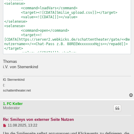
<selenese>

	<command>loadVars</command>

	<target><![CDATA[Smilie_upload.csv]]></target>

	<value><![CDATA[]]></value>

</selenese>

<selenese>

	<command>open</command>

	<target><!
[CDATA[https://server2.webkicks.de/schattentheater/gate/<<Be
nutzername>>/<<Chat-Pass z.B. 88REEWxxxxxxxHqjs>>/repadd]]>
</target>

	<value><![CDATA[]]></value>

</selenese>

Thomas
<selenese>

	<command>type</command>

i.V. von Sternenkind
	<target><![CDATA[css=input[name="datei"]]]></target>

	<value><![CDATA[${smiliepath}]]></value>

</selenese>

lG Sternenkind
<selenese>

(:
	<command>click</command>

schattentheater.net
	<target><![CDATA[xpath=(.//*[normalize-space(text()) 
and normalize-space(.)='Lokale Datei:'])
[1]/following::tr[1]]]></target>

1. FC Keller
	<value><![CDATA[]]></value>

Moderator
</selenese>

<selenese>

Re: Smileys von externer Seite Nutzen
	<command>type</command>

	<target><![CDATA[name=dateiname]]></target>

U
11.08.2025, 13:22
	<value><![CDATA[${smiliecode}]]></value>

n
g
Um die Smilieseite selbst anzupassen und Klickevents zu definieren, die
</selenese>
