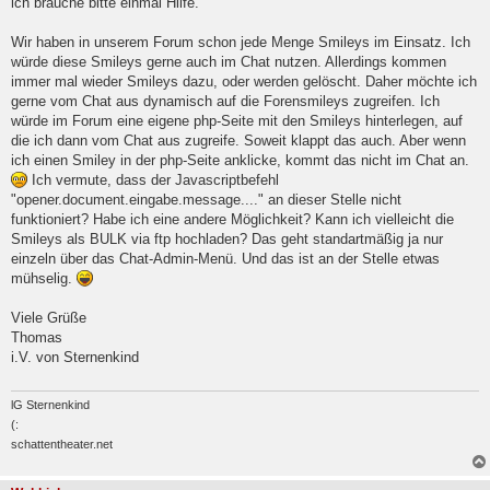
ich brauche bitte einmal Hilfe.
l
e
Wir haben in unserem Forum schon jede Menge Smileys im Einsatz. Ich
s
e
würde diese Smileys gerne auch im Chat nutzen. Allerdings kommen
n
immer mal wieder Smileys dazu, oder werden gelöscht. Daher möchte ich
e
gerne vom Chat aus dynamisch auf die Forensmileys zugreifen. Ich
r
B
würde im Forum eine eigene php-Seite mit den Smileys hinterlegen, auf
e
die ich dann vom Chat aus zugreife. Soweit klappt das auch. Aber wenn
i
ich einen Smiley in der php-Seite anklicke, kommt das nicht im Chat an.
t
Ich vermute, dass der Javascriptbefehl
r
a
"opener.document.eingabe.message...." an dieser Stelle nicht
g
funktioniert? Habe ich eine andere Möglichkeit? Kann ich vielleicht die
Smileys als BULK via ftp hochladen? Das geht standartmäßig ja nur
einzeln über das Chat-Admin-Menü. Und das ist an der Stelle etwas
mühselig.
Viele Grüße
Thomas
i.V. von Sternenkind
lG Sternenkind
(:
schattentheater.net