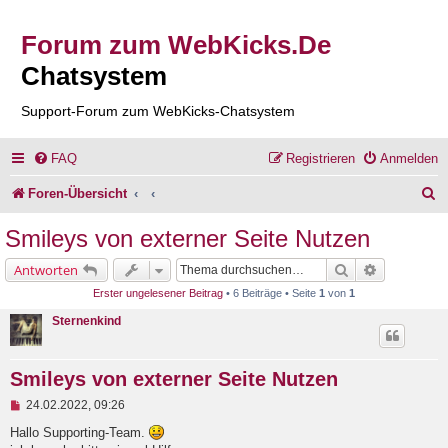
Forum zum WebKicks.De
Chatsystem
Support-Forum zum WebKicks-Chatsystem
FAQ
Registrieren
Anmelden
S
Foren-Übersicht
u
Smileys von externer Seite Nutzen
c
Suche
Erweiterte 
Antworten
h
Erster ungelesener Beitrag
• 6 Beiträge • Seite
1
von
1
e
Sternenkind
Smileys von externer Seite Nutzen
U
24.02.2022, 09:26
n
g
Hallo Supporting-Team.
e