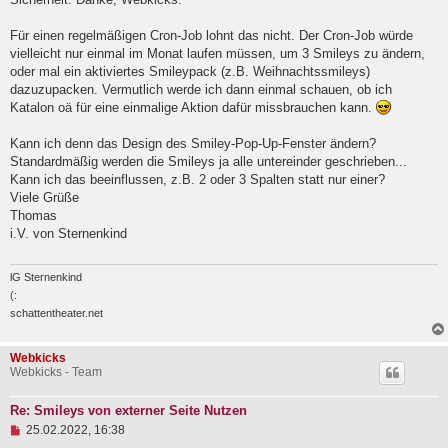
l
e
Für einen regelmäßigen Cron-Job lohnt das nicht. Der Cron-Job würde
s
e
vielleicht nur einmal im Monat laufen müssen, um 3 Smileys zu ändern,
n
oder mal ein aktiviertes Smileypack (z.B. Weihnachtssmileys)
e
dazuzupacken. Vermutlich werde ich dann einmal schauen, ob ich
r
B
Katalon oä für eine einmalige Aktion dafür missbrauchen kann.
e
i
Kann ich denn das Design des Smiley-Pop-Up-Fenster ändern?
t
Standardmäßig werden die Smileys ja alle untereinder geschrieben...
r
a
Kann ich das beeinflussen, z.B. 2 oder 3 Spalten statt nur einer?
g
Viele Grüße
Thomas
i.V. von Sternenkind
lG Sternenkind
(:
schattentheater.net
Webkicks
Webkicks - Team
Re: Smileys von externer Seite Nutzen
U
25.02.2022, 16:38
n