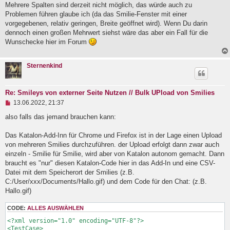
g
Mehrere Spalten sind derzeit nicht möglich, das würde auch zu
e
Problemen führen glaube ich (da das Smilie-Fenster mit einer
l
vorgegebenen, relativ geringen, Breite geöffnet wird). Wenn Du darin
e
dennoch einen großen Mehrwert siehst wäre das aber ein Fall für die
s
e
Wunschecke hier im Forum
n
e
r
Sternenkind
B
e
i
t
Re: Smileys von externer Seite Nutzen // Bulk UPload von Smilies
r
U
13.06.2022, 21:37
a
n
g
g
also falls das jemand brauchen kann:
e
l
Das Katalon-Add-Inn für Chrome und Firefox ist in der Lage einen Upload
e
von mehreren Smilies durchzuführen. der Upload erfolgt dann zwar auch
s
e
einzeln - Smilie für Smilie, wird aber von Katalon autonom gemacht. Dann
n
braucht es "nur" diesen Katalon-Code hier in das Add-In und eine CSV-
e
Datei mit dem Speicherort der Smilies (z.B.
r
B
C:/User/xxx/Documents/Hallo.gif) und dem Code für den Chat: (z.B.
e
Hallo.gif)
i
t
CODE:
ALLES AUSWÄHLEN
r
a
<?xml version="1.0" encoding="UTF-8"?>

g
<TestCase>
