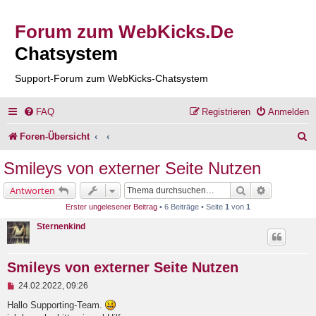
Forum zum WebKicks.De
Chatsystem
Support-Forum zum WebKicks-Chatsystem
FAQ
Registrieren
Anmelden
S
Foren-Übersicht
u
Smileys von externer Seite Nutzen
c
Suche
Erweiterte 
Antworten
h
Erster ungelesener Beitrag
• 6 Beiträge • Seite
1
von
1
e
Sternenkind
Smileys von externer Seite Nutzen
U
24.02.2022, 09:26
n
g
Hallo Supporting-Team.
e