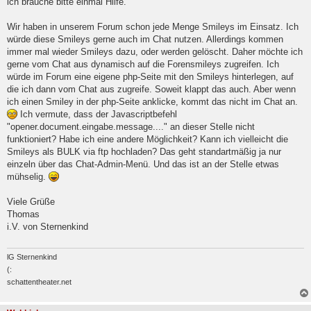
ich brauche bitte einmal Hilfe.
l
e
Wir haben in unserem Forum schon jede Menge Smileys im Einsatz. Ich
s
e
würde diese Smileys gerne auch im Chat nutzen. Allerdings kommen
n
immer mal wieder Smileys dazu, oder werden gelöscht. Daher möchte ich
e
gerne vom Chat aus dynamisch auf die Forensmileys zugreifen. Ich
r
B
würde im Forum eine eigene php-Seite mit den Smileys hinterlegen, auf
e
die ich dann vom Chat aus zugreife. Soweit klappt das auch. Aber wenn
i
ich einen Smiley in der php-Seite anklicke, kommt das nicht im Chat an.
t
Ich vermute, dass der Javascriptbefehl
r
a
"opener.document.eingabe.message...." an dieser Stelle nicht
g
funktioniert? Habe ich eine andere Möglichkeit? Kann ich vielleicht die
Smileys als BULK via ftp hochladen? Das geht standartmäßig ja nur
einzeln über das Chat-Admin-Menü. Und das ist an der Stelle etwas
mühselig.
Viele Grüße
Thomas
i.V. von Sternenkind
lG Sternenkind
(:
schattentheater.net