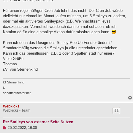
l
e
Für einen regelmäßigen Cron-Job lohnt das nicht. Der Cron-Job würde
s
e
vielleicht nur einmal im Monat laufen müssen, um 3 Smileys zu ändern,
n
oder mal ein aktiviertes Smileypack (z.B. Weihnachtssmileys)
e
dazuzupacken. Vermutlich werde ich dann einmal schauen, ob ich
r
B
Katalon oä für eine einmalige Aktion dafür missbrauchen kann.
e
i
Kann ich denn das Design des Smiley-Pop-Up-Fenster ändern?
t
Standardmäßig werden die Smileys ja alle untereinder geschrieben...
r
a
Kann ich das beeinflussen, z.B. 2 oder 3 Spalten statt nur einer?
g
Viele Grüße
Thomas
i.V. von Sternenkind
lG Sternenkind
(:
schattentheater.net
Webkicks
Webkicks - Team
Re: Smileys von externer Seite Nutzen
U
25.02.2022, 16:38
n