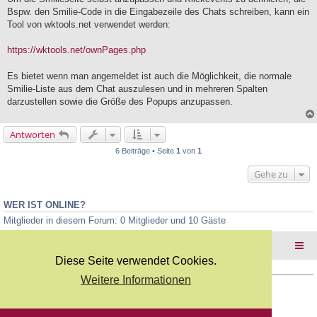
e
<selenese>

Bspw. den Smilie-Code in die Eingabezeile des Chats schreiben, kann ein
l
	<command>click</command>

Tool von wktools.net verwendet werden:
e
	<target><![CDATA[xpath=//input[@value='Upload']]]>
s
</target>

e
https://wktools.net/ownPages.php
	<value><![CDATA[]]></value>

n
</selenese>

e
<selenese>

Es bietet wenn man angemeldet ist auch die Möglichkeit, die normale
r
	<command>endLoadVars</command>

B
Smilie-Liste aus dem Chat auszulesen und in mehreren Spalten
	<target><![CDATA[]]></target>

e
darzustellen sowie die Größe des Popups anzupassen.
	<value><![CDATA[]]></value>

i
</selenese>

t
<selenese>

r
Antworten
	<command></command>

a
g
	<target><![CDATA[]]></target>

6 Beiträge • Seite
1
von
1
	<value><![CDATA[]]></value>

</selenese>

Gehe zu
</TestCase>
WER IST ONLINE?
Mitglieder in diesem Forum: 0 Mitglieder und 10 Gäste
Foren-Übersicht
Diese Seite verwendet Cookies.
Weitere Informationen
Copyright Webkicks.de |
Impressum
|
AGB
|
Datenschutz
Powered by
phpBB
® Forum Software © phpBB Limited
Deutsche Übersetzung durch
phpBB.de