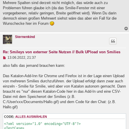
g
Mehrere Spalten sind derzeit nicht möglich, das würde auch zu
e
Problemen führen glaube ich (da das Smilie-Fenster mit einer
l
vorgegebenen, relativ geringen, Breite geöffnet wird). Wenn Du darin
e
dennoch einen großen Mehrwert siehst wäre das aber ein Fall für die
s
e
Wunschecke hier im Forum
n
e
r
Sternenkind
B
e
i
t
Re: Smileys von externer Seite Nutzen // Bulk UPload von Smilies
r
U
13.06.2022, 21:37
a
n
g
g
also falls das jemand brauchen kann:
e
l
Das Katalon-Add-Inn für Chrome und Firefox ist in der Lage einen Upload
e
von mehreren Smilies durchzuführen. der Upload erfolgt dann zwar auch
s
e
einzeln - Smilie für Smilie, wird aber von Katalon autonom gemacht. Dann
n
braucht es "nur" diesen Katalon-Code hier in das Add-In und eine CSV-
e
Datei mit dem Speicherort der Smilies (z.B.
r
B
C:/User/xxx/Documents/Hallo.gif) und dem Code für den Chat: (z.B.
e
Hallo.gif)
i
t
CODE:
ALLES AUSWÄHLEN
r
a
<?xml version="1.0" encoding="UTF-8"?>

g
<TestCase>
