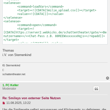
<selenese>

	<command>loadVars</command>

	<target><![CDATA[Smilie_upload.csv]]></target>

	<value><![CDATA[]]></value>

</selenese>

<selenese>

	<command>open</command>

	<target><!
[CDATA[https://server2.webkicks.de/schattentheater/gate/<<Be
nutzername>>/<<Chat-Pass z.B. 88REEWxxxxxxxHqjs>>/repadd]]>
</target>

	<value><![CDATA[]]></value>

</selenese>

Thomas
<selenese>

	<command>type</command>

i.V. von Sternenkind
	<target><![CDATA[css=input[name="datei"]]]></target>

	<value><![CDATA[${smiliepath}]]></value>

</selenese>

lG Sternenkind
<selenese>

(:
	<command>click</command>

schattentheater.net
	<target><![CDATA[xpath=(.//*[normalize-space(text()) 
and normalize-space(.)='Lokale Datei:'])
[1]/following::tr[1]]]></target>

1. FC Keller
	<value><![CDATA[]]></value>

Moderator
</selenese>

<selenese>

Re: Smileys von externer Seite Nutzen
	<command>type</command>

	<target><![CDATA[name=dateiname]]></target>

U
11.08.2025, 13:22
	<value><![CDATA[${smiliecode}]]></value>

n
g
Um die Smilieseite selbst anzupassen und Klickevents zu definieren, die
</selenese>
