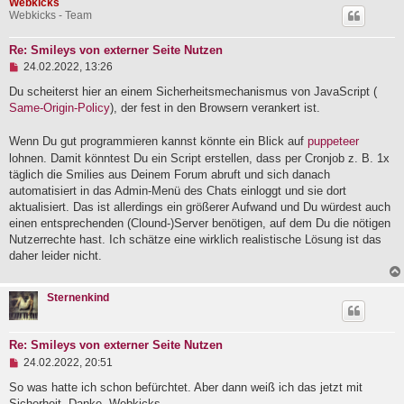
Webkicks
Webkicks - Team
Re: Smileys von externer Seite Nutzen
U
24.02.2022, 13:26
n
g
Du scheiterst hier an einem Sicherheitsmechanismus von JavaScript (
e
Same-Origin-Policy
), der fest in den Browsern verankert ist.
l
e
Wenn Du gut programmieren kannst könnte ein Blick auf
puppeteer
s
e
lohnen. Damit könntest Du ein Script erstellen, dass per Cronjob z. B. 1x
n
täglich die Smilies aus Deinem Forum abruft und sich danach
e
automatisiert in das Admin-Menü des Chats einloggt und sie dort
r
B
aktualisiert. Das ist allerdings ein größerer Aufwand und Du würdest auch
e
einen entsprechenden (Clound-)Server benötigen, auf dem Du die nötigen
i
Nutzerrechte hast. Ich schätze eine wirklich realistische Lösung ist das
t
r
daher leider nicht.
a
g
Sternenkind
Re: Smileys von externer Seite Nutzen
U
24.02.2022, 20:51
n
g
So was hatte ich schon befürchtet. Aber dann weiß ich das jetzt mit
e
Sicherheit. Danke, Webkicks.