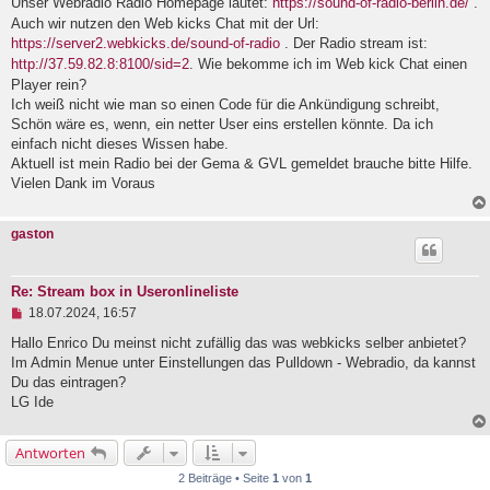
Unser Webradio Radio Homepage lautet:
https://sound-of-radio-berlin.de/
.
l
Auch wir nutzen den Web kicks Chat mit der Url:
e
https://server2.webkicks.de/sound-of-radio
. Der Radio stream ist:
s
e
http://37.59.82.8:8100/sid=2
. Wie bekomme ich im Web kick Chat einen
n
Player rein?
e
Ich weiß nicht wie man so einen Code für die Ankündigung schreibt,
r
B
Schön wäre es, wenn, ein netter User eins erstellen könnte. Da ich
e
einfach nicht dieses Wissen habe.
i
Aktuell ist mein Radio bei der Gema & GVL gemeldet brauche bitte Hilfe.
t
r
Vielen Dank im Voraus
a
g
gaston
Re: Stream box in Useronlineliste
U
18.07.2024, 16:57
n
g
Hallo Enrico Du meinst nicht zufällig das was webkicks selber anbietet?
e
Im Admin Menue unter Einstellungen das Pulldown - Webradio, da kannst
l
Du das eintragen?
e
LG Ide
s
e
n
e
Antworten
r
2 Beiträge • Seite
1
von
1
B