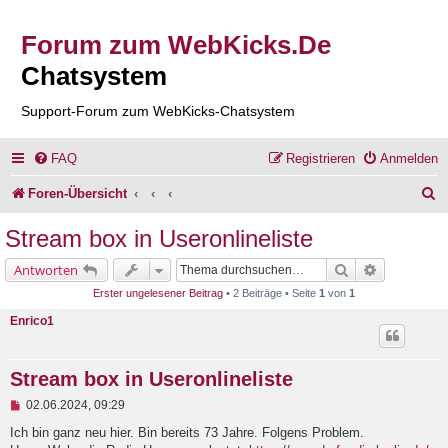
Forum zum WebKicks.De
Chatsystem
Support-Forum zum WebKicks-Chatsystem
FAQ
Registrieren
Anmelden
S
Foren-Übersicht
u
Stream box in Useronlineliste
c
Suche
Erweiterte 
Antworten
h
Erster ungelesener Beitrag
• 2 Beiträge • Seite
1
von
1
e
Enrico1
Stream box in Useronlineliste
U
02.06.2024, 09:29
n
g
Ich bin ganz neu hier. Bin bereits 73 Jahre. Folgens Problem.
e