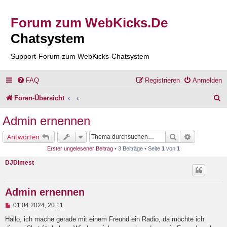
Forum zum WebKicks.De
Chatsystem
Support-Forum zum WebKicks-Chatsystem
FAQ
Registrieren
Anmelden
S
Foren-Übersicht
u
Admin ernennen
c
Suche
Erweiterte 
Antworten
h
Erster ungelesener Beitrag
• 3 Beiträge • Seite
1
von
1
e
DJDimest
Admin ernennen
U
01.04.2024, 20:11
n
g
Hallo, ich mache gerade mit einem Freund ein Radio, da möchte ich
e