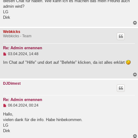
diesen Chat für haben. Wie kann ich es machen das mein Freund auch
l
admin wird?
e
LG
s
e
Dirk
n
e
r
Webkicks
B
Webkicks - Team
e
i
t
Re: Admin ernennen
r
U
03.04.2024, 14:48
a
n
g
g
Im Chat auf "Hilfe" und dort auf "Befehle" klicken, da ist alles erklärt
e
l
e
s
DJDimest
e
n
e
r
Re: Admin ernennen
B
U
e
06.04.2024, 00:24
n
i
g
Hallo,
t
e
r
vielen dank für die info. Habe hinbekommen.
l
a
LG
e
g
Dirk
s
e