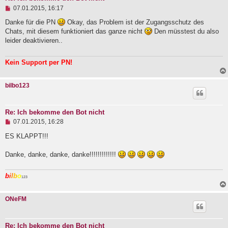
t
U
07.01.2015, 16:17
r
n
a
g
Danke für die PN
Okay, das Problem ist der Zugangsschutz des
g
e
Chats, mit diesem funktioniert das ganze nicht
Den müsstest du also
l
leider deaktivieren..
e
s
e
Kein Support per PN!
n
e
r
bilbo123
B
e
i
t
Re: Ich bekomme den Bot nicht
r
U
a
07.01.2015, 16:28
n
g
g
ES KLAPPT!!!
e
l
Danke, danke, danke, danke!!!!!!!!!!!!!
e
s
e
b
i
l
b
o
n
123
e
r
ONeFM
B
e
i
t
Re: Ich bekomme den Bot nicht