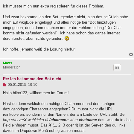
l
ich musste mich nun extra registrieren für dieses Problem.
e
s
e
Und zwar bekomme ich den Bot irgendwie nicht, also das heißt ich habe
n
mich auf wkqb.de eingeloggt und alles nötige bei "Bot hinzufügen"
e
eingegeben, doch dann erschien immer die Fehlermeldung "Der Chat
r
B
konnte nicht gefunden werden!". Ich habe schon das ganze Internet
e
durchforstet, aber nichts gefunden.
i
t
Ich hoffe, jemand weiß die Lösung hierfür!
r
a
g
Maxs
Moderator
Re: Ich bekomme den Bot nicht
U
05.01.2015, 19:10
n
g
Hallo bilbo123, willkommen im Forum!
e
l
Hast du denn wirklich den richtigen Chatnamen und den richtigen
e
dazugehörigen Chatserver angegeben? Du musst nicht die URL
s
e
reinkopieren, sondern nur den Namen, der am Ende der URL steht. Bei
n
http://server
X
.webkicks.de/
chatname
wäre
chatname
das, was du in das
e
Feld einfügen musst. Das
X
(1, 2, 3 oder 4) ist der Server, den du links
r
B
davon im Dropdown-Menü richtig wählen musst.