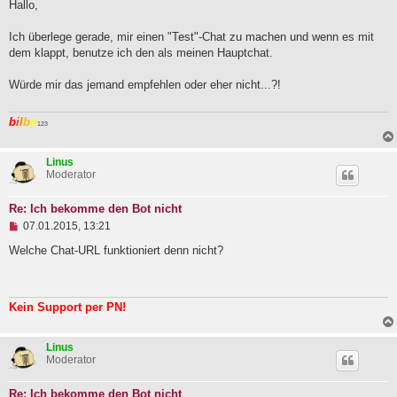
g
Hallo,
e
l
Ich überlege gerade, mir einen "Test"-Chat zu machen und wenn es mit
e
dem klappt, benutze ich den als meinen Hauptchat.
s
e
n
Würde mir das jemand empfehlen oder eher nicht...?!
e
r
B
b
i
l
b
o
123
e
i
t
Linus
r
Moderator
a
g
Re: Ich bekomme den Bot nicht
U
07.01.2015, 13:21
n
g
Welche Chat-URL funktioniert denn nicht?
e
l
e
s
Kein Support per PN!
e
n
e
Linus
r
Moderator
B
e
i
Re: Ich bekomme den Bot nicht