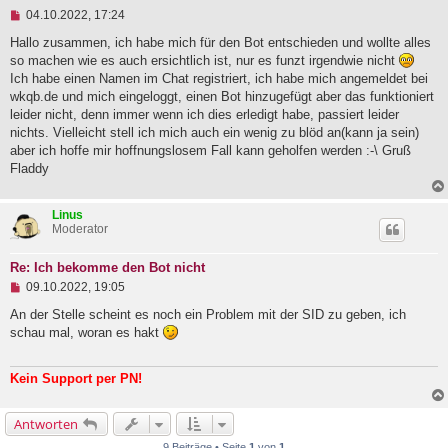
r
U
a
04.10.2022, 17:24
n
g
g
Hallo zusammen, ich habe mich für den Bot entschieden und wollte alles
e
so machen wie es auch ersichtlich ist, nur es funzt irgendwie nicht
l
Ich habe einen Namen im Chat registriert, ich habe mich angemeldet bei
e
wkqb.de und mich eingeloggt, einen Bot hinzugefügt aber das funktioniert
s
e
leider nicht, denn immer wenn ich dies erledigt habe, passiert leider
n
nichts. Vielleicht stell ich mich auch ein wenig zu blöd an(kann ja sein)
e
aber ich hoffe mir hoffnungslosem Fall kann geholfen werden :-\ Gruß
r
B
Fladdy
e
i
t
Linus
r
Moderator
a
g
Re: Ich bekomme den Bot nicht
U
09.10.2022, 19:05
n
g
An der Stelle scheint es noch ein Problem mit der SID zu geben, ich
e
schau mal, woran es hakt
l
e
s
Kein Support per PN!
e
n
e
Antworten
r
B
9 Beiträge • Seite
1
von
1