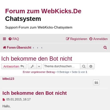
Forum zum WebKicks.De
Chatsystem
Support-Forum zum WebKicks-Chatsystem
FAQ
Registrieren
Anmelden
S
Foren-Übersicht
u
Ich bekomme den Bot nicht
c
Suche
Erweiterte 
Antworten
h
Erster ungelesener Beitrag
• 9 Beiträge • Seite
1
von
1
e
bilbo123
Ich bekomme den Bot nicht
U
05.01.2015, 16:17
n
g
Hallo,
e