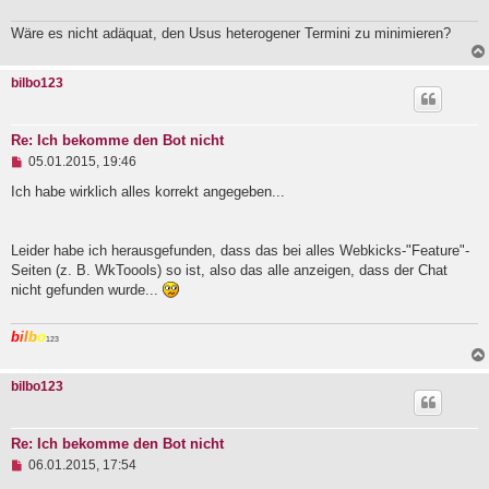
e
i
t
Wäre es nicht adäquat, den Usus heterogener Termini zu minimieren?
r
a
g
bilbo123
Re: Ich bekomme den Bot nicht
U
05.01.2015, 19:46
n
g
Ich habe wirklich alles korrekt angegeben...
e
l
e
Leider habe ich herausgefunden, dass das bei alles Webkicks-"Feature"-
s
e
Seiten (z. B. WkToools) so ist, also das alle anzeigen, dass der Chat
n
nicht gefunden wurde...
e
r
B
b
i
l
b
o
123
e
i
t
bilbo123
r
a
g
Re: Ich bekomme den Bot nicht
U
06.01.2015, 17:54
n