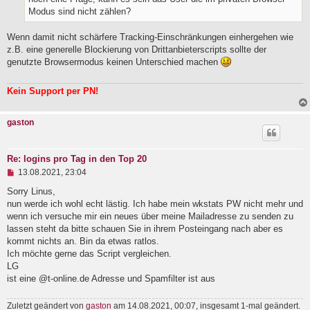
e
Modus sind nicht zählen?
s
e
n
Wenn damit nicht schärfere Tracking-Einschränkungen einhergehen wie
e
z.B. eine generelle Blockierung von Drittanbieterscripts sollte der
r
B
genutzte Browsermodus keinen Unterschied machen
e
i
t
Kein Support per PN!
r
a
g
gaston
Re: logins pro Tag in den Top 20
U
13.08.2021, 23:04
n
g
Sorry Linus,
e
nun werde ich wohl echt lästig. Ich habe mein wkstats PW nicht mehr und
l
wenn ich versuche mir ein neues über meine Mailadresse zu senden zu
e
lassen steht da bitte schauen Sie in ihrem Posteingang nach aber es
s
e
kommt nichts an. Bin da etwas ratlos.
n
Ich möchte gerne das Script vergleichen.
e
LG
r
B
ist eine @t-online.de Adresse und Spamfilter ist aus
e
i
Zuletzt geändert von
gaston
am 14.08.2021, 00:07, insgesamt 1-mal geändert.
t