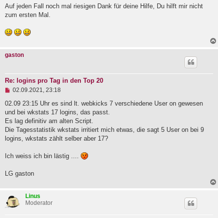
Auf jeden Fall noch mal riesigen Dank für deine Hilfe, Du hilft mir nicht
zum ersten Mal.
gaston
Re: logins pro Tag in den Top 20
U
02.09.2021, 23:18
n
g
02.09 23:15 Uhr es sind lt. webkicks 7 verschiedene User on gewesen
e
und bei wkstats 17 logins, das passt.
l
Es lag definitiv am alten Script.
e
Die Tagesstatistik wkstats irritiert mich etwas, die sagt 5 User on bei 9
s
e
logins, wkstats zählt selber aber 17?
n
e
Ich weiss ich bin lästig ....
r
B
e
LG gaston
i
t
r
Linus
a
Moderator
g