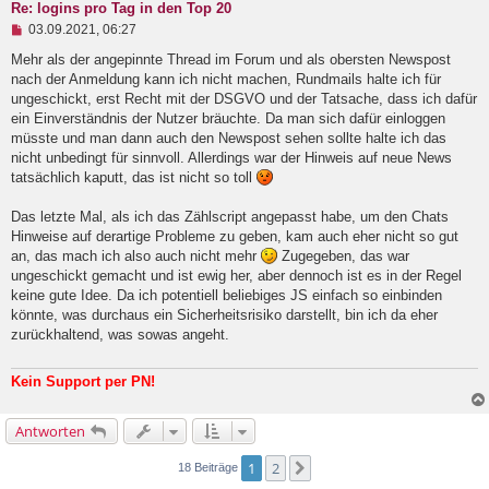
Re: logins pro Tag in den Top 20
U
03.09.2021, 06:27
n
g
Mehr als der angepinnte Thread im Forum und als obersten Newspost
e
nach der Anmeldung kann ich nicht machen, Rundmails halte ich für
l
ungeschickt, erst Recht mit der DSGVO und der Tatsache, dass ich dafür
e
ein Einverständnis der Nutzer bräuchte. Da man sich dafür einloggen
s
e
müsste und man dann auch den Newspost sehen sollte halte ich das
n
nicht unbedingt für sinnvoll. Allerdings war der Hinweis auf neue News
e
tatsächlich kaputt, das ist nicht so toll
r
B
e
Das letzte Mal, als ich das Zählscript angepasst habe, um den Chats
i
Hinweise auf derartige Probleme zu geben, kam auch eher nicht so gut
t
an, das mach ich also auch nicht mehr
Zugegeben, das war
r
a
ungeschickt gemacht und ist ewig her, aber dennoch ist es in der Regel
g
keine gute Idee. Da ich potentiell beliebiges JS einfach so einbinden
könnte, was durchaus ein Sicherheitsrisiko darstellt, bin ich da eher
zurückhaltend, was sowas angeht.
Kein Support per PN!
Antworten
1
2
Nächste
18 Beiträge