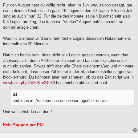
n
g
Für den August hast du völlig recht, aber im Juni war, salopp gesagt, gar
e
nix in deinem Chat los - da gabs 19 Logins in den 30 Tagen. Für den Juli
l
sind es auch "nur" 32. Für die beiden Monate ist dein Durchschnitt also
e
0,8 Logins am Tag, das kann ein "starker" August natürlich nicht so
s
e
schnell ausgleichen.
n
e
Was nicht erfasst wird sind mehrfache Logins desselben Nutzernamens
r
B
innerhalb von 30 Minuten.
e
i
Natürlich kanns sein, dass nicht alle Logins gezählt werden, wenn das
t
Zählscript z.b. durch AdBlocker blockiert wird kann es logischerweise
r
a
auch nix zählen. Sowas trifft aber alle Chats gleichermaßen und mir wäre
g
nicht bekannt, dass unser Zählscript in der Standardeinstellung irgendwo
blockiert wird. Du könntest aber mal schauen, ob du das Zählscript wie in
viewtopic.php?f=30&t=24980
beschrieben aktualisiert hast.
und kann im Adminmenue sehen wer tagsüber on war
Und wo siehst du das dort?
Kein Support per PN!