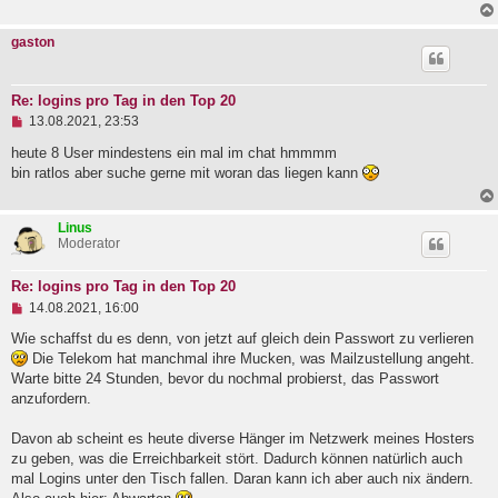
r
a
gaston
g
Re: logins pro Tag in den Top 20
U
13.08.2021, 23:53
n
g
heute 8 User mindestens ein mal im chat hmmmm
e
bin ratlos aber suche gerne mit woran das liegen kann
l
e
s
Linus
e
Moderator
n
e
r
Re: logins pro Tag in den Top 20
B
U
e
14.08.2021, 16:00
n
i
g
Wie schaffst du es denn, von jetzt auf gleich dein Passwort zu verlieren
t
e
r
Die Telekom hat manchmal ihre Mucken, was Mailzustellung angeht.
l
a
Warte bitte 24 Stunden, bevor du nochmal probierst, das Passwort
e
g
anzufordern.
s
e
n
Davon ab scheint es heute diverse Hänger im Netzwerk meines Hosters
e
zu geben, was die Erreichbarkeit stört. Dadurch können natürlich auch
r
B
mal Logins unter den Tisch fallen. Daran kann ich aber auch nix ändern.
e