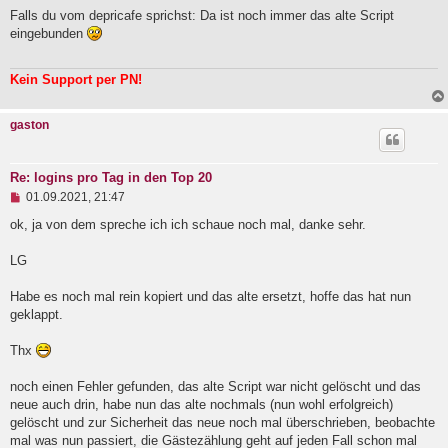
n
g
Falls du vom depricafe sprichst: Da ist noch immer das alte Script
e
eingebunden
l
e
s
Kein Support per PN!
e
n
e
gaston
r
B
e
i
Re: logins pro Tag in den Top 20
t
U
01.09.2021, 21:47
r
n
a
g
ok, ja von dem spreche ich ich schaue noch mal, danke sehr.
g
e
l
LG
e
s
e
Habe es noch mal rein kopiert und das alte ersetzt, hoffe das hat nun
n
geklappt.
e
r
B
Thx
e
i
noch einen Fehler gefunden, das alte Script war nicht gelöscht und das
t
neue auch drin, habe nun das alte nochmals (nun wohl erfolgreich)
r
a
gelöscht und zur Sicherheit das neue noch mal überschrieben, beobachte
g
mal was nun passiert, die Gästezählung geht auf jeden Fall schon mal