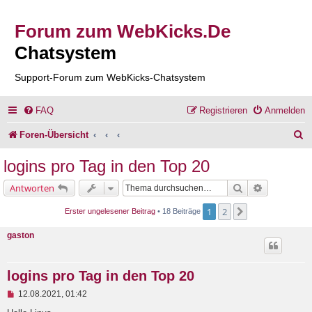
Forum zum WebKicks.De
Chatsystem
Support-Forum zum WebKicks-Chatsystem
FAQ
Registrieren
Anmelden
S
Foren-Übersicht
u
logins pro Tag in den Top 20
c
Suche
Erweiterte 
Antworten
h
1
2
Nächste
Erster ungelesener Beitrag
• 18 Beiträge
e
gaston
logins pro Tag in den Top 20
U
12.08.2021, 01:42
n