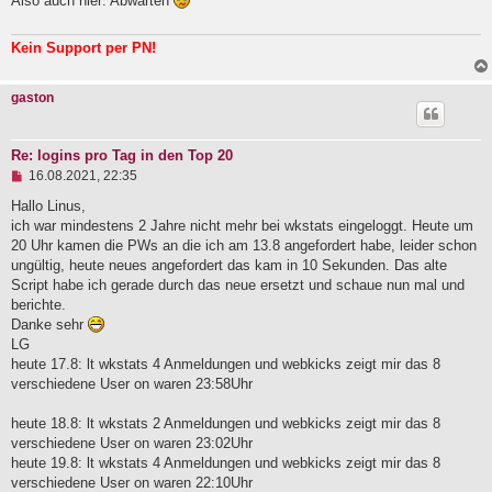
Also auch hier: Abwarten
i
t
r
Kein Support per PN!
a
g
gaston
Re: logins pro Tag in den Top 20
U
16.08.2021, 22:35
n
g
Hallo Linus,
e
ich war mindestens 2 Jahre nicht mehr bei wkstats eingeloggt. Heute um
l
20 Uhr kamen die PWs an die ich am 13.8 angefordert habe, leider schon
e
ungültig, heute neues angefordert das kam in 10 Sekunden. Das alte
s
e
Script habe ich gerade durch das neue ersetzt und schaue nun mal und
n
berichte.
e
Danke sehr
r
B
LG
e
heute 17.8: lt wkstats 4 Anmeldungen und webkicks zeigt mir das 8
i
verschiedene User on waren 23:58Uhr
t
r
a
heute 18.8: lt wkstats 2 Anmeldungen und webkicks zeigt mir das 8
g
verschiedene User on waren 23:02Uhr
heute 19.8: lt wkstats 4 Anmeldungen und webkicks zeigt mir das 8
verschiedene User on waren 22:10Uhr