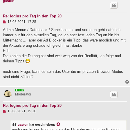
gaston
Re: logins pro Tag in den Top 20
U
13.08.2021, 17:25
n
g
Admin Menue / Datenbank / Schellansicht und sortieren geht natürlich
e
immer nur für den aktuellen Tag, da ich aber fast jeden Tag on bin bis
l
Mitternacht .... aber der Ad Blocker is ein Tipp, das wäre möglich und mit
e
der Aktualsierung schaue ich gleich mal, danke
s
e
Edit:
n
Die zahlen die Du angibst sind weit weg von der Realität, ich folge mal
e
deinen Tipps
r
B
e
noch eine Frage, kann es sein das User die im privaten Browser Modus
i
sind nicht zählen?
t
r
a
Linus
g
Moderator
Re: logins pro Tag in den Top 20
U
13.08.2021, 19:10
n
g
e
gaston
hat geschrieben:
l
noch eine Frage, kann es sein das User die im privaten Browser