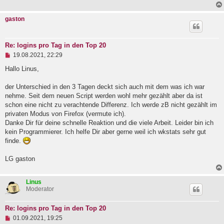
gaston
Re: logins pro Tag in den Top 20
U
19.08.2021, 22:29
n
g
Hallo Linus,
e
l
der Unterschied in den 3 Tagen deckt sich auch mit dem was ich war
e
nehme. Seit dem neuen Script werden wohl mehr gezählt aber da ist
s
e
schon eine nicht zu verachtende Differenz. Ich werde zB nicht gezählt im
n
privaten Modus von Firefox (vermute ich).
e
Danke Dir für deine schnelle Reaktion und die viele Arbeit. Leider bin ich
r
B
kein Programmierer. Ich helfe Dir aber gerne weil ich wkstats sehr gut
e
finde.
i
t
LG gaston
r
a
g
Linus
Moderator
Re: logins pro Tag in den Top 20
U
01.09.2021, 19:25