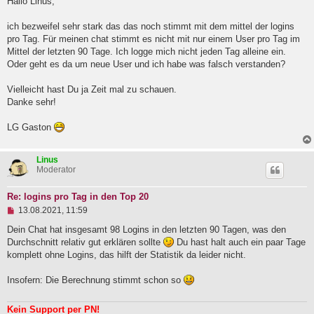
g
Hallo Linus,
e
l
ich bezweifel sehr stark das das noch stimmt mit dem mittel der logins
e
pro Tag. Für meinen chat stimmt es nicht mit nur einem User pro Tag im
s
e
Mittel der letzten 90 Tage. Ich logge mich nicht jeden Tag alleine ein.
n
Oder geht es da um neue User und ich habe was falsch verstanden?
e
r
B
Vielleicht hast Du ja Zeit mal zu schauen.
e
Danke sehr!
i
t
LG Gaston
r
a
g
Linus
Moderator
Re: logins pro Tag in den Top 20
U
13.08.2021, 11:59
n
g
Dein Chat hat insgesamt 98 Logins in den letzten 90 Tagen, was den
e
Durchschnitt relativ gut erklären sollte
Du hast halt auch ein paar Tage
l
komplett ohne Logins, das hilft der Statistik da leider nicht.
e
s
e
Insofern: Die Berechnung stimmt schon so
n
e
r
Kein Support per PN!