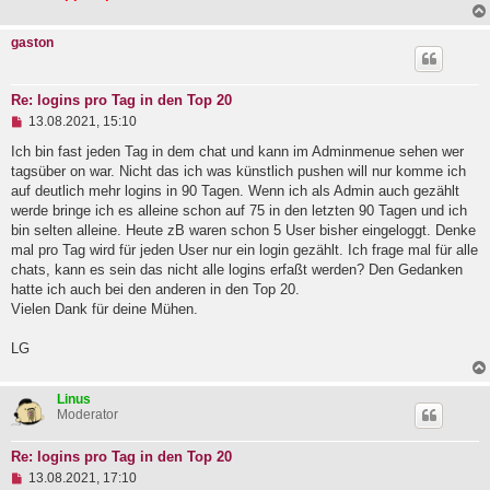
B
e
i
gaston
t
r
a
g
Re: logins pro Tag in den Top 20
U
13.08.2021, 15:10
n
g
Ich bin fast jeden Tag in dem chat und kann im Adminmenue sehen wer
e
tagsüber on war. Nicht das ich was künstlich pushen will nur komme ich
l
auf deutlich mehr logins in 90 Tagen. Wenn ich als Admin auch gezählt
e
werde bringe ich es alleine schon auf 75 in den letzten 90 Tagen und ich
s
e
bin selten alleine. Heute zB waren schon 5 User bisher eingeloggt. Denke
n
mal pro Tag wird für jeden User nur ein login gezählt. Ich frage mal für alle
e
chats, kann es sein das nicht alle logins erfaßt werden? Den Gedanken
r
B
hatte ich auch bei den anderen in den Top 20.
e
Vielen Dank für deine Mühen.
i
t
LG
r
a
g
Linus
Moderator
Re: logins pro Tag in den Top 20
U
13.08.2021, 17:10