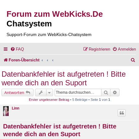
Forum zum WebKicks.De
Chatsystem
Support-Forum zum WebKicks-Chatsystem
FAQ
Registrieren
Anmelden
S
Foren-Übersicht
u
Datenbankfehler ist aufgetreten ! Bitte
c
wende dich an den Suport
h
Suche
Erweiterte 
Antworten
e
Erster ungelesener Beitrag
• 5 Beiträge • Seite
1
von
1
Linn
Datenbankfehler ist aufgetreten ! Bitte
wende dich an den Suport