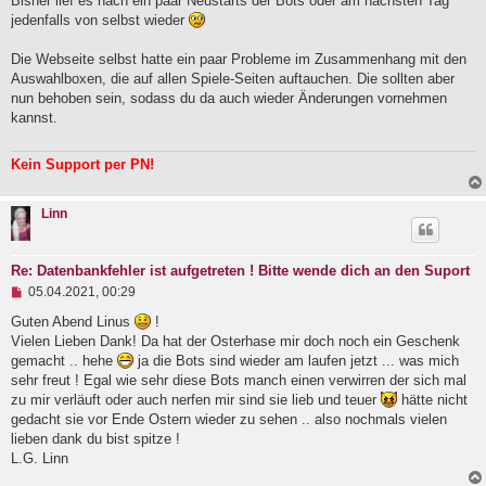
Bisher lief es nach ein paar Neustarts der Bots oder am nächsten Tag
jedenfalls von selbst wieder
Die Webseite selbst hatte ein paar Probleme im Zusammenhang mit den
Auswahlboxen, die auf allen Spiele-Seiten auftauchen. Die sollten aber
nun behoben sein, sodass du da auch wieder Änderungen vornehmen
kannst.
Kein Support per PN!
Linn
Re: Datenbankfehler ist aufgetreten ! Bitte wende dich an den Suport
U
05.04.2021, 00:29
n
g
Guten Abend Linus
!
e
Vielen Lieben Dank! Da hat der Osterhase mir doch noch ein Geschenk
l
gemacht .. hehe
ja die Bots sind wieder am laufen jetzt ... was mich
e
sehr freut ! Egal wie sehr diese Bots manch einen verwirren der sich mal
s
e
zu mir verläuft oder auch nerfen mir sind sie lieb und teuer
hätte nicht
n
gedacht sie vor Ende Ostern wieder zu sehen .. also nochmals vielen
e
lieben dank du bist spitze !
r
B
L.G. Linn
e