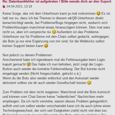
Re: Datenbankfehler ist aufgetreten ! Bitte wende dich an den Suport
U
04.04.2021, 13:18
n
g
Keine Sorge, das mit dem Unterforum kann ja mal vorkommen
Es ist
e
halt nur so, dass ich bei Themen in diesem wkQB-Unterforum direkt
l
benachrichtigt werde, bei Probleme/Bugs hingegen nicht, wodurch sich
e
Problemlösungen manchmal etwas hinauszögern können. Dies mal wars
s
e
nicht so, aber ich verspreche nix
Außerdem ist das Probleme-
n
Unterforum nur für Probleme mit den Chats selbst gedacht, wohingegen
e
die Bots ja nur eine Ergänzung von mir sind, für die Webkicks selbst
r
B
keinen Support bieten kann
e
i
Nun jedoch zu deinen Problemen:
t
Anscheinend habe ich irgendwann mal die Fehlerausgabe beim Login
r
a
kaputt gemacht
Das habe ich nun behoben, jetzt zeigt der Login-
g
Button auch wieder die korrekte Fehlermeldung: Der Bot konnte nicht
eingeloggt werden (Nicht freigeschaltet, gekickt o.ä.)
Wenn du die Bots also wieder entkickst und den Autostart wieder
aktivierst sollten sie dir auch wieder Gesellschaft leisten
Zum Problem mit dem nicht reagieren: Manchmal sind die Bots komisch
und können vom Chat-Server keine "ordentlichen" Nachrichten mehr
empfangen. Da ich nicht verstehe, warum dieses Problem gelegentlich
auftritt und von selbst wieder verschwindet kann ich da auch (ohne einen
Technologiewechsel, der sich seit Ewigkeiten zieht) nicht viel dran tun.