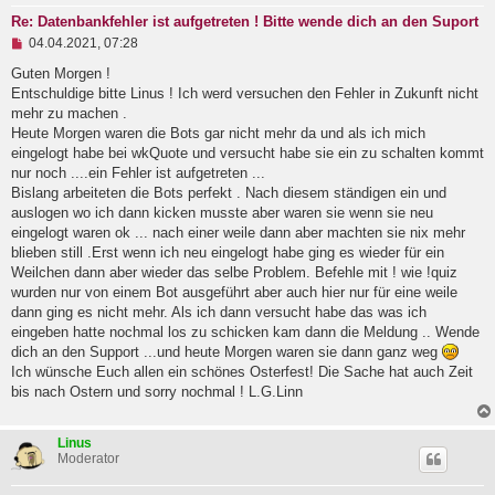
t
Re: Datenbankfehler ist aufgetreten ! Bitte wende dich an den Suport
r
U
a
04.04.2021, 07:28
n
g
g
Guten Morgen !
e
Entschuldige bitte Linus ! Ich werd versuchen den Fehler in Zukunft nicht
l
mehr zu machen .
e
Heute Morgen waren die Bots gar nicht mehr da und als ich mich
s
e
eingelogt habe bei wkQuote und versucht habe sie ein zu schalten kommt
n
nur noch ....ein Fehler ist aufgetreten ...
e
Bislang arbeiteten die Bots perfekt . Nach diesem ständigen ein und
r
B
auslogen wo ich dann kicken musste aber waren sie wenn sie neu
e
eingelogt waren ok ... nach einer weile dann aber machten sie nix mehr
i
blieben still .Erst wenn ich neu eingelogt habe ging es wieder für ein
t
Weilchen dann aber wieder das selbe Problem. Befehle mit ! wie !quiz
r
a
wurden nur von einem Bot ausgeführt aber auch hier nur für eine weile
g
dann ging es nicht mehr. Als ich dann versucht habe das was ich
eingeben hatte nochmal los zu schicken kam dann die Meldung .. Wende
dich an den Support ...und heute Morgen waren sie dann ganz weg
Ich wünsche Euch allen ein schönes Osterfest! Die Sache hat auch Zeit
bis nach Ostern und sorry nochmal ! L.G.Linn
Linus
Moderator