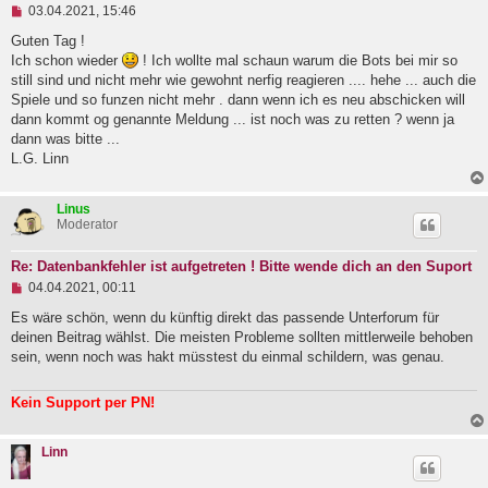
U
03.04.2021, 15:46
n
g
Guten Tag !
e
Ich schon wieder
! Ich wollte mal schaun warum die Bots bei mir so
l
still sind und nicht mehr wie gewohnt nerfig reagieren .... hehe ... auch die
e
Spiele und so funzen nicht mehr . dann wenn ich es neu abschicken will
s
e
dann kommt og genannte Meldung ... ist noch was zu retten ? wenn ja
n
dann was bitte ...
e
L.G. Linn
r
B
e
i
Linus
t
Moderator
r
a
Re: Datenbankfehler ist aufgetreten ! Bitte wende dich an den Suport
g
U
04.04.2021, 00:11
n
g
Es wäre schön, wenn du künftig direkt das passende Unterforum für
e
deinen Beitrag wählst. Die meisten Probleme sollten mittlerweile behoben
l
sein, wenn noch was hakt müsstest du einmal schildern, was genau.
e
s
e
Kein Support per PN!
n
e
r
Linn
B
e
i