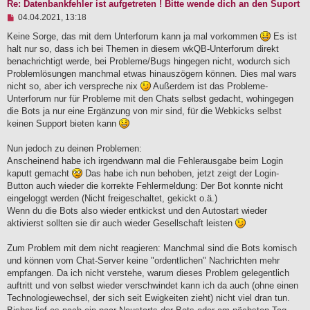
Re: Datenbankfehler ist aufgetreten ! Bitte wende dich an den Suport
U
04.04.2021, 13:18
n
g
Keine Sorge, das mit dem Unterforum kann ja mal vorkommen
Es ist
e
halt nur so, dass ich bei Themen in diesem wkQB-Unterforum direkt
l
benachrichtigt werde, bei Probleme/Bugs hingegen nicht, wodurch sich
e
Problemlösungen manchmal etwas hinauszögern können. Dies mal wars
s
e
nicht so, aber ich verspreche nix
Außerdem ist das Probleme-
n
Unterforum nur für Probleme mit den Chats selbst gedacht, wohingegen
e
die Bots ja nur eine Ergänzung von mir sind, für die Webkicks selbst
r
B
keinen Support bieten kann
e
i
Nun jedoch zu deinen Problemen:
t
Anscheinend habe ich irgendwann mal die Fehlerausgabe beim Login
r
a
kaputt gemacht
Das habe ich nun behoben, jetzt zeigt der Login-
g
Button auch wieder die korrekte Fehlermeldung: Der Bot konnte nicht
eingeloggt werden (Nicht freigeschaltet, gekickt o.ä.)
Wenn du die Bots also wieder entkickst und den Autostart wieder
aktivierst sollten sie dir auch wieder Gesellschaft leisten
Zum Problem mit dem nicht reagieren: Manchmal sind die Bots komisch
und können vom Chat-Server keine "ordentlichen" Nachrichten mehr
empfangen. Da ich nicht verstehe, warum dieses Problem gelegentlich
auftritt und von selbst wieder verschwindet kann ich da auch (ohne einen
Technologiewechsel, der sich seit Ewigkeiten zieht) nicht viel dran tun.