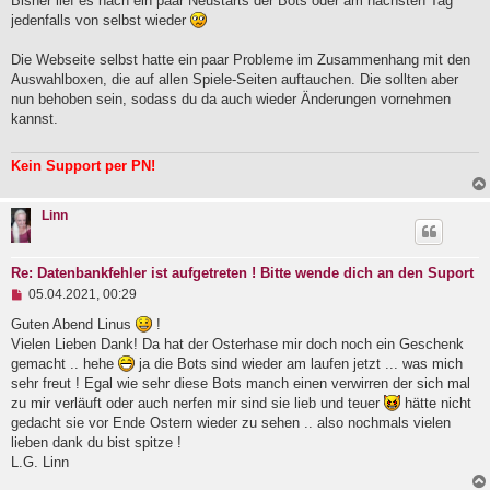
Bisher lief es nach ein paar Neustarts der Bots oder am nächsten Tag
jedenfalls von selbst wieder
Die Webseite selbst hatte ein paar Probleme im Zusammenhang mit den
Auswahlboxen, die auf allen Spiele-Seiten auftauchen. Die sollten aber
nun behoben sein, sodass du da auch wieder Änderungen vornehmen
kannst.
Kein Support per PN!
Linn
Re: Datenbankfehler ist aufgetreten ! Bitte wende dich an den Suport
U
05.04.2021, 00:29
n
g
Guten Abend Linus
!
e
Vielen Lieben Dank! Da hat der Osterhase mir doch noch ein Geschenk
l
gemacht .. hehe
ja die Bots sind wieder am laufen jetzt ... was mich
e
sehr freut ! Egal wie sehr diese Bots manch einen verwirren der sich mal
s
e
zu mir verläuft oder auch nerfen mir sind sie lieb und teuer
hätte nicht
n
gedacht sie vor Ende Ostern wieder zu sehen .. also nochmals vielen
e
lieben dank du bist spitze !
r
B
L.G. Linn
e