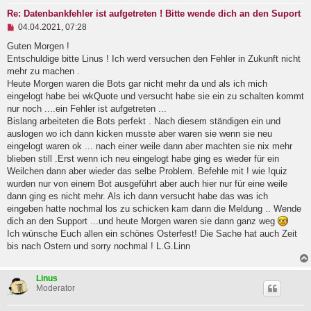
t
Re: Datenbankfehler ist aufgetreten ! Bitte wende dich an den Suport
r
U
a
04.04.2021, 07:28
n
g
g
Guten Morgen !
e
Entschuldige bitte Linus ! Ich werd versuchen den Fehler in Zukunft nicht
l
mehr zu machen .
e
Heute Morgen waren die Bots gar nicht mehr da und als ich mich
s
e
eingelogt habe bei wkQuote und versucht habe sie ein zu schalten kommt
n
nur noch ....ein Fehler ist aufgetreten ...
e
Bislang arbeiteten die Bots perfekt . Nach diesem ständigen ein und
r
B
auslogen wo ich dann kicken musste aber waren sie wenn sie neu
e
eingelogt waren ok ... nach einer weile dann aber machten sie nix mehr
i
blieben still .Erst wenn ich neu eingelogt habe ging es wieder für ein
t
Weilchen dann aber wieder das selbe Problem. Befehle mit ! wie !quiz
r
a
wurden nur von einem Bot ausgeführt aber auch hier nur für eine weile
g
dann ging es nicht mehr. Als ich dann versucht habe das was ich
eingeben hatte nochmal los zu schicken kam dann die Meldung .. Wende
dich an den Support ...und heute Morgen waren sie dann ganz weg
Ich wünsche Euch allen ein schönes Osterfest! Die Sache hat auch Zeit
bis nach Ostern und sorry nochmal ! L.G.Linn
Linus
Moderator