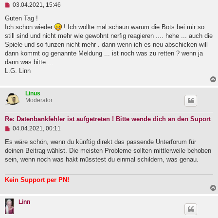
U
03.04.2021, 15:46
n
g
Guten Tag !
e
Ich schon wieder
! Ich wollte mal schaun warum die Bots bei mir so
l
still sind und nicht mehr wie gewohnt nerfig reagieren .... hehe ... auch die
e
Spiele und so funzen nicht mehr . dann wenn ich es neu abschicken will
s
e
dann kommt og genannte Meldung ... ist noch was zu retten ? wenn ja
n
dann was bitte ...
e
L.G. Linn
r
B
e
i
Linus
t
Moderator
r
a
Re: Datenbankfehler ist aufgetreten ! Bitte wende dich an den Suport
g
U
04.04.2021, 00:11
n
g
Es wäre schön, wenn du künftig direkt das passende Unterforum für
e
deinen Beitrag wählst. Die meisten Probleme sollten mittlerweile behoben
l
sein, wenn noch was hakt müsstest du einmal schildern, was genau.
e
s
e
Kein Support per PN!
n
e
r
Linn
B
e
i