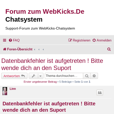
Forum zum WebKicks.De
Chatsystem
Support-Forum zum WebKicks-Chatsystem
FAQ
Registrieren
Anmelden
S
Foren-Übersicht
u
Datenbankfehler ist aufgetreten ! Bitte
c
wende dich an den Suport
h
Suche
Erweiterte 
Antworten
e
Erster ungelesener Beitrag
• 5 Beiträge • Seite
1
von
1
Linn
Datenbankfehler ist aufgetreten ! Bitte
wende dich an den Suport