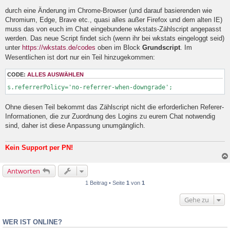
l
durch eine Änderung im Chrome-Browser (und darauf basierenden wie
e
Chromium, Edge, Brave etc., quasi alles außer Firefox und dem alten IE)
s
e
muss das von euch im Chat eingebundene wkstats-Zählscript angepasst
n
werden. Das neue Script findet sich (wenn ihr bei wkstats eingeloggt seid)
e
unter
https://wkstats.de/codes
oben im Block
Grundscript
. Im
r
B
Wesentlichen ist dort nur ein Teil hinzugekommen:
e
i
CODE:
ALLES AUSWÄHLEN
t
r
s.referrerPolicy='no-referrer-when-downgrade';
a
g
Ohne diesen Teil bekommt das Zählscript nicht die erforderlichen Referer-
Informationen, die zur Zuordnung des Logins zu eurem Chat notwendig
sind, daher ist diese Anpassung unumgänglich.
Kein Support per PN!
Antworten
1 Beitrag • Seite
1
von
1
Gehe zu
WER IST ONLINE?