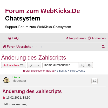
Forum zum WebKicks.De
Chatsystem
Support-Forum zum WebKicks-Chatsystem
FAQ
Registrieren
Anmelden
S
Foren-Übersicht
u
Änderung des Zählscripts
c
Suche
Erweiterte 
Antworten
h
Erster ungelesener Beitrag
• 1 Beitrag • Seite
1
von
1
e
Linus
Moderator
Änderung des Zählscripts
U
16.02.2021, 18:10
n
g
Hallo zusammen,
e