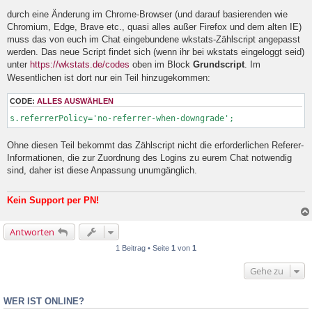
l
durch eine Änderung im Chrome-Browser (und darauf basierenden wie
e
Chromium, Edge, Brave etc., quasi alles außer Firefox und dem alten IE)
s
e
muss das von euch im Chat eingebundene wkstats-Zählscript angepasst
n
werden. Das neue Script findet sich (wenn ihr bei wkstats eingeloggt seid)
e
unter
https://wkstats.de/codes
oben im Block
Grundscript
. Im
r
B
Wesentlichen ist dort nur ein Teil hinzugekommen:
e
i
CODE:
ALLES AUSWÄHLEN
t
r
s.referrerPolicy='no-referrer-when-downgrade';
a
g
Ohne diesen Teil bekommt das Zählscript nicht die erforderlichen Referer-
Informationen, die zur Zuordnung des Logins zu eurem Chat notwendig
sind, daher ist diese Anpassung unumgänglich.
Kein Support per PN!
Antworten
1 Beitrag • Seite
1
von
1
Gehe zu
WER IST ONLINE?