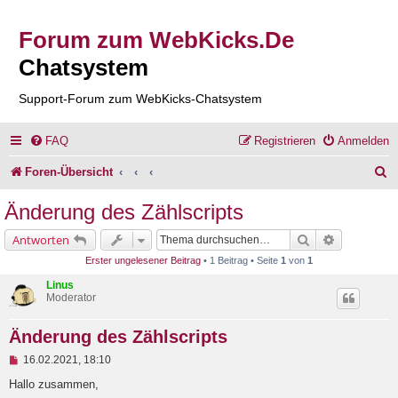
Forum zum WebKicks.De
Chatsystem
Support-Forum zum WebKicks-Chatsystem
FAQ
Registrieren
Anmelden
S
Foren-Übersicht
u
Änderung des Zählscripts
c
Suche
Erweiterte 
Antworten
h
Erster ungelesener Beitrag
• 1 Beitrag • Seite
1
von
1
e
Linus
Moderator
Änderung des Zählscripts
U
16.02.2021, 18:10
n
g
Hallo zusammen,
e