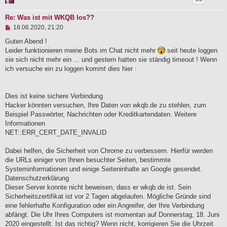
e
i
Re: Was ist mit WKQB los??
t
U
18.06.2020, 21:20
r
n
a
g
Guten Abend !
g
e
Leider funktionieren meine Bots im Chat nicht mehr
seit heute loggen
l
sie sich nicht mehr ein ... und gestern hatten sie ständig timeout ! Wenn
e
ich versuche ein zu loggen kommt dies hier :
s
e
n
e
Dies ist keine sichere Verbindung
r
B
Hacker könnten versuchen, Ihre Daten von wkqb.de zu stehlen, zum
e
Beispiel Passwörter, Nachrichten oder Kreditkartendaten. Weitere
i
Informationen
t
NET::ERR_CERT_DATE_INVALID
r
a
g
Dabei helfen, die Sicherheit von Chrome zu verbessern. Hierfür werden
die URLs einiger von Ihnen besuchter Seiten, bestimmte
Systeminformationen und einige Seiteninhalte an Google gesendet.
Datenschutzerklärung
Dieser Server konnte nicht beweisen, dass er wkqb.de ist. Sein
Sicherheitszertifikat ist vor 2 Tagen abgelaufen. Mögliche Gründe sind
eine fehlerhafte Konfiguration oder ein Angreifer, der Ihre Verbindung
abfängt. Die Uhr Ihres Computers ist momentan auf Donnerstag, 18. Juni
2020 eingestellt. Ist das richtig? Wenn nicht, korrigieren Sie die Uhrzeit