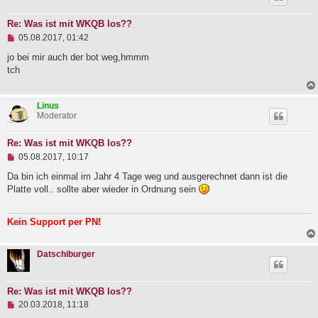
e
i
Re: Was ist mit WKQB los??
t
U
05.08.2017, 01:42
r
n
a
g
jo bei mir auch der bot weg,hmmm
g
e
tch
l
e
s
Linus
e
Moderator
n
e
r
Re: Was ist mit WKQB los??
B
U
e
05.08.2017, 10:17
n
i
g
Da bin ich einmal im Jahr 4 Tage weg und ausgerechnet dann ist die
t
e
r
Platte voll.. sollte aber wieder in Ordnung sein
l
a
e
g
s
Kein Support per PN!
e
n
e
Datschiburger
r
B
e
i
Re: Was ist mit WKQB los??
t
U
20.03.2018, 11:18
r
n
a