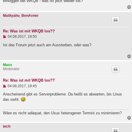
einloggen bei WKQB - was ist jetzt wieder los?
l
e
s
Matityahu_BenAvner
e
n
e
r
Re: Was ist mit WKQB los??
B
U
e
04.08.2017, 18:50
n
i
g
Ist das Forum jetzt auch am Aussterben, oder was?
t
e
r
l
a
e
g
s
Maxs
e
Moderator
n
e
r
Re: Was ist mit WKQB los??
B
U
e
04.08.2017, 19:45
n
i
g
Anscheinend gibt es Serverprobleme. Da heißt es abwarten, bis Linus
t
e
r
das sieht.
l
a
e
g
s
Wäre es nicht adäquat, den Usus heterogener Termini zu minimieren?
e
n
e
tech
r
B