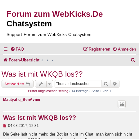
Forum zum WebKicks.De
Chatsystem
Support-Forum zum WebKicks-Chatsystem
FAQ
Registrieren
Anmelden
S
Foren-Übersicht
u
Was ist mit WKQB los??
c
Suche
Erweiterte 
Antworten
h
Erster ungelesener Beitrag
• 14 Beiträge • Seite
1
von
1
e
Matityahu_BenAvner
Was ist mit WKQB los??
U
04.08.2017, 12:31
n
g
Die Seite lädt nicht mehr, der Bot ist nicht im Chat, man kann sich nicht
e