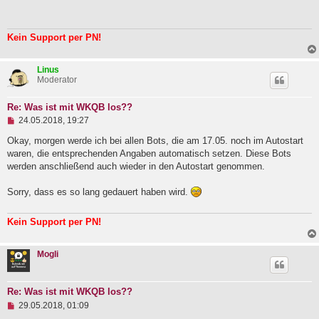
e
r
l
a
e
g
s
Kein Support per PN!
e
n
e
Linus
r
Moderator
B
e
i
Re: Was ist mit WKQB los??
t
U
24.05.2018, 19:27
r
n
a
g
Okay, morgen werde ich bei allen Bots, die am 17.05. noch im Autostart
g
e
waren, die entsprechenden Angaben automatisch setzen. Diese Bots
l
werden anschließend auch wieder in den Autostart genommen.
e
s
e
Sorry, dass es so lang gedauert haben wird.
n
e
r
Kein Support per PN!
B
e
i
Mogli
t
r
a
g
Re: Was ist mit WKQB los??
U
29.05.2018, 01:09
n