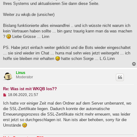
Ihres Systems und aktualisieren Sie dann diese Seite.
Weiter zu wkqb.de (unsicher)
Bislang funktionierte alles einwandfrei .. und ich wüsste nicht warum ich
kein Vertrauen haben sollte ... bin ganz traurig kann man da was machen
?
Liebe Grüsse ... Linn
PS. Habe jetzt einfach weiter geklickt und die Bots wieder eingeschaltet
... sie sind wieder im Chat ... hurra mal sehn wies jetzt weitergeht ... ich
hoffe sie bleiben mir erhalten
hatte schon Sorge ... L.G.Linn
Linus
Moderator
Re: Was ist mit WKQB los??
U
18.06.2020, 21:57
n
g
Ich hatte vor einiger Zeit mal den Ordner auf dem Server umbenannt, wo
e
die SSL-Zertifikate liegen. Dadurch konnte der automatische
l
Erneuerungsprozess die SSL-Zertifikate nicht mehr erneuern, was leider
e
erst jetzt so durchgeschlagen ist. Nun ists aber behoben, sorry für die
s
e
Umstände
n
e