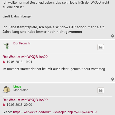
g
Ich wollte nur mal Bescheid geben, das seit Heute früh der WKQB nicht
g
e
zu erreichn ist.
l
e
Gruß Datschiburger
s
e
n
Ich liebe Kampfspiele, ich spiele Windows XP schon mehr als 5
e
r
Jahre lang und habe immer noch nicht gewonnen
B
e
i
DonFroschi
t
r
a
g
Re: Was ist mit WKQB los??
U
19.05.2018, 19:04
n
g
im moment startet der bot bei mir auch nicht. gemerkt heut vormittag.
e
l
e
s
Linus
e
Moderator
n
e
r
Re: Was ist mit WKQB los??
B
U
e
19.05.2018, 20:00
n
i
g
Siehe:
https://webkicks.de/forum/viewtopic.php?f=1&p=148919
t