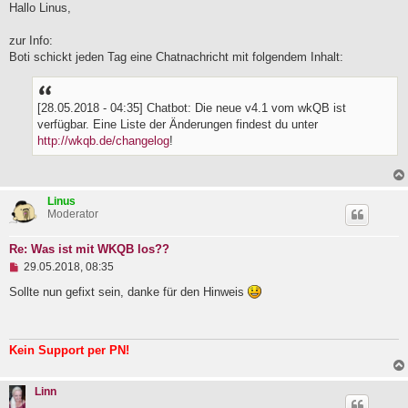
g
Hallo Linus,
e
l
zur Info:
e
Boti schickt jeden Tag eine Chatnachricht mit folgendem Inhalt:
s
e
n
e
[28.05.2018 - 04:35] Chatbot: Die neue v4.1 vom wkQB ist
r
B
verfügbar. Eine Liste der Änderungen findest du unter
e
http://wkqb.de/changelog
!
i
t
r
a
g
Linus
Moderator
Re: Was ist mit WKQB los??
U
29.05.2018, 08:35
n
g
Sollte nun gefixt sein, danke für den Hinweis
e
l
e
s
Kein Support per PN!
e
n
e
Linn
r
B