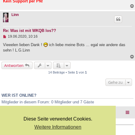
r
Kein Support per PN!
B
e
i
Linn
t
r
a
g
Re: Was ist mit WKQB los??
U
19.06.2020, 10:16
n
g
Vieeelen lieben Dank !
ich liebe meine Bots ... egal wie andere das
e
sehn ! L.G.Linn
l
e
s
Antworten
e
n
14 Beiträge • Seite
1
von
1
e
r
Gehe zu
B
e
i
t
WER IST ONLINE?
r
Mitglieder in diesem Forum: 0 Mitglieder und 7 Gäste
a
g
Foren-Übersicht
Diese Seite verwendet Cookies.
Weitere Informationen
Copyright Webkicks.de |
Impressum
|
AGB
|
Datenschutz