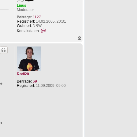
Linus
Moderator
Beiträge:
1127
Registriert:
14.02.2005, 20:31
Wohnort:
NRW
K
Kontaktdaten:
o
N
n
a
t
c
a
h
k
o
t
b
d
e
a
n
t
e
Rodi20
n
v
Beiträge:
69
ht
o
Registriert:
11.09.2009, 09:00
n
L
i
n
u
s
en