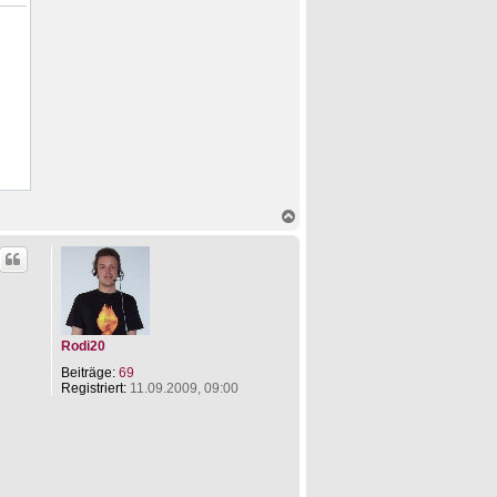
N
a
c
h
o
b
e
n
Rodi20
Beiträge:
69
Registriert:
11.09.2009, 09:00