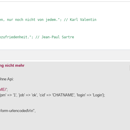
n, nur noch nicht von jedem."; // Karl Valentin 

zufriedenheit."; // Jean-Paul Sartre

ng nicht mehr
ohne Api:
AME/
';
m' => '1', 'job' => 'ok', 'cid' => 'CHATNAME', 'login' => 'Login');
-form-urlencoded\r\n",