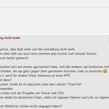
ng nicht mehr
f prima, aber läuft unter seit der umstellung nicht mehr.
dern dran daß nun auch eine neuerere php-version zum einsatz kommt.
t zum laufen gebracht.
 unseren bot und unsere app benutzt habe, und alle anderen api-funktionen nic
schneller, die api ganz gegen oben genannten kürzeren code zu ersetzten
u.u. auch für andere Chats Interesse an einer APP,
bst dazu?
cken, findet ihr im playstore unter dem namen "Chat-Fire"
abwandeln.
ks-chats (mit der Eingabe von Server und CID)
eben direkt für bestimmte Chats, dafür mit eigenem Namen und Link zur eigen
vom Webkicks ist/die nichts dagegen haben?