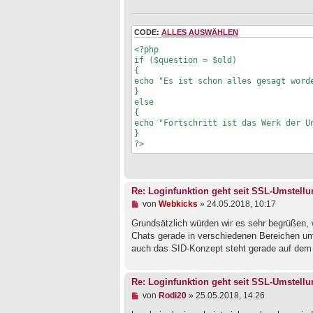
CODE:
ALLES AUSWÄHLEN
<?php

if ($question = $old)

{

echo "Es ist schon alles gesagt worde
}

else

{

echo "Fortschritt ist das Werk der Un
}

?>
Re: Loginfunktion geht seit SSL-Umstellu
U
von
Webkicks
»
24.05.2018, 10:17
n
g
Grundsätzlich würden wir es sehr begrüßen, 
e
Chats gerade in verschiedenen Bereichen um, 
l
auch das SID-Konzept steht gerade auf dem 
e
s
e
n
Re: Loginfunktion geht seit SSL-Umstellu
e
U
von
Rodi20
»
25.05.2018, 14:26
r
n
B