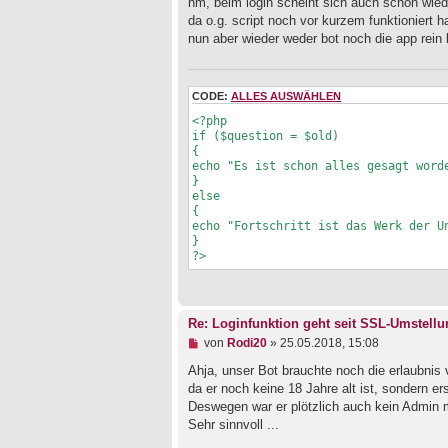
g
hm, beim login scheint sich auch schon wie
e
e
da o.g. script noch vor kurzem funktioniert ha
i
l
nun aber wieder weder bot noch die app rein
t
e
r
s
a
e
g
n
CODE:
ALLES AUSWÄHLEN
e
r
<?php

B
if ($question = $old)

e
{

i
echo "Es ist schon alles gesagt worde
t
}

r
else

a
{

g
echo "Fortschritt ist das Werk der Un
}

?>
Re: Loginfunktion geht seit SSL-Umstellu
U
von
Rodi20
»
25.05.2018, 15:08
n
g
Ahja, unser Bot brauchte noch die erlaubnis 
e
da er noch keine 18 Jahre alt ist, sondern ers
l
Deswegen war er plötzlich auch kein Admin 
e
Sehr sinnvoll ...
s
e