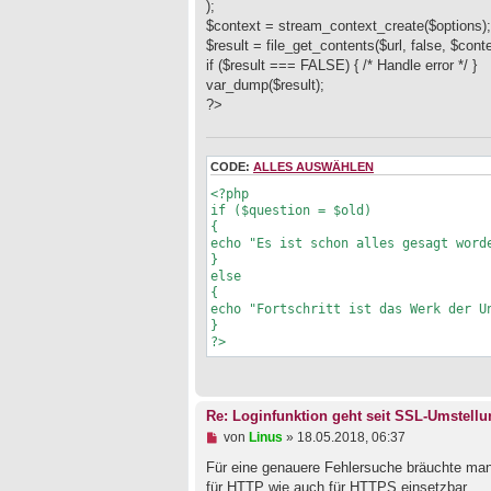
);
r
a
$context = stream_context_create($options);
g
$result = file_get_contents($url, false, $conte
if ($result === FALSE) { /* Handle error */ }
var_dump($result);
?>
CODE:
ALLES AUSWÄHLEN
<?php

if ($question = $old)

{

echo "Es ist schon alles gesagt worde
}

else

{

echo "Fortschritt ist das Werk der Un
}

?>
Re: Loginfunktion geht seit SSL-Umstellu
U
von
Linus
»
18.05.2018, 06:37
n
g
Für eine genauere Fehlersuche bräuchte man n
e
für HTTP wie auch für HTTPS einsetzbar..