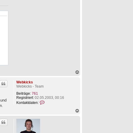
N
a
c
Webkicks
h
Webkicks - Team
o
b
Beiträge:
761
e
Registriert:
02.05.2003, 00:16
 und
n
K
Kontaktdaten:
n.
o
n
N
t
a
a
c
k
h
t
o
d
b