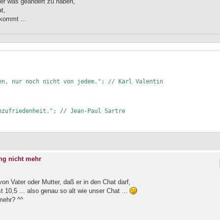
der was geändert zu haben,
t,
 kommt ...
n, nur noch nicht von jedem."; // Karl Valentin 

zufriedenheit."; // Jean-Paul Sartre

ng nicht mehr
von Vater oder Mutter, daß er in den Chat darf,
t 10,5 ... also genau so alt wie unser Chat ...
mehr? ^^