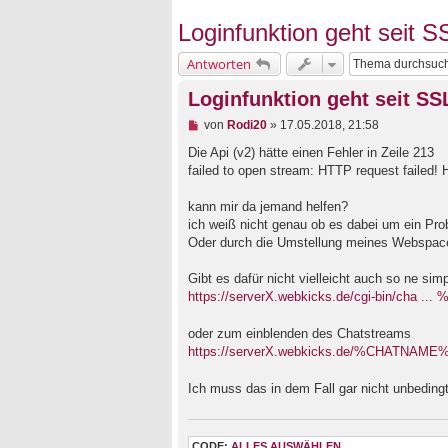
Loginfunktion geht seit 
Antworten
Loginfunktion geht seit S
U
von
Rodi20
»
17.05.2018, 21:58
n
g
Die Api (v2) hätte einen Fehler in Zeile 213
e
failed to open stream: HTTP request failed!
l
e
kann mir da jemand helfen?
s
e
ich weiß nicht genau ob es dabei um ein Pr
n
Oder durch die Umstellung meines Webspace
e
r
B
Gibt es dafür nicht vielleicht auch so ne si
e
https://serverX.webkicks.de/cgi-bin/cha .
i
t
oder zum einblenden des Chatstreams
r
a
https://serverX.webkicks.de/%CHATNAME%/
g
Ich muss das in dem Fall gar nicht unbedin
CODE:
ALLES AUSWÄHLEN