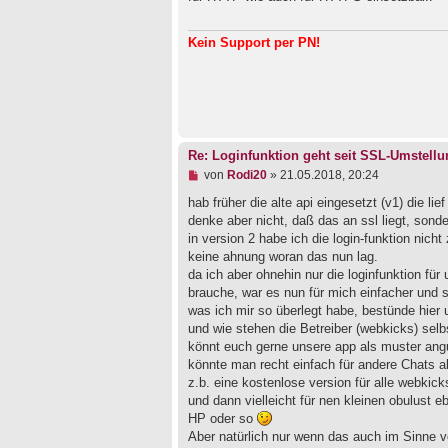
l
e
s
Kein Support per PN!
e
n
e
r
B
e
i
t
Re: Loginfunktion geht seit SSL-Umstellu
r
a
U
von
Rodi20
»
21.05.2018, 20:24
g
n
g
hab früher die alte api eingesetzt (v1) die lie
e
denke aber nicht, daß das an ssl liegt, son
l
in version 2 habe ich die login-funktion nich
e
keine ahnung woran das nun lag.
s
e
da ich aber ohnehin nur die loginfunktion für
n
brauche, war es nun für mich einfacher und 
e
was ich mir so überlegt habe, bestünde hier 
r
B
und wie stehen die Betreiber (webkicks) sel
e
könnt euch gerne unsere app als muster angu
i
könnte man recht einfach für andere Chats 
t
z.b. eine kostenlose version für alle webkic
r
a
und dann vielleicht für nen kleinen obulust 
g
HP oder so
Aber natürlich nur wenn das auch im Sinne 