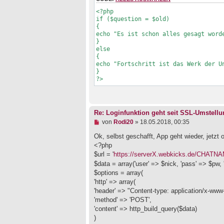
<?php

if ($question = $old)

{

echo "Es ist schon alles gesagt worde
}

else

{

echo "Fortschritt ist das Werk der Un
}

?>
Re: Loginfunktion geht seit SSL-Umstellu
U
von
Rodi20
»
18.05.2018, 00:35
n
g
Ok, selbst geschafft, App geht wieder, jetzt 
e
<?php
l
$url = '
https://serverX.webkicks.de/CHATN
e
$data = array('user' => $nick, 'pass' => $pw, 'p
s
e
$options = array(
n
'http' => array(
e
'header' => "Content-type: application/x-www
r
B
'method' => 'POST',
e
'content' => http_build_query($data)
i
)
t