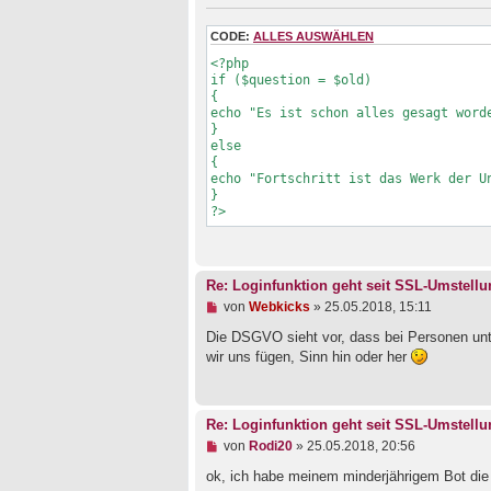
n
e
r
CODE:
ALLES AUSWÄHLEN
B
<?php

e
if ($question = $old)

i
{

t
echo "Es ist schon alles gesagt worde
r
a
}

g
else

{

echo "Fortschritt ist das Werk der Un
}

?>
Re: Loginfunktion geht seit SSL-Umstellu
U
von
Webkicks
»
25.05.2018, 15:11
n
g
Die DSGVO sieht vor, dass bei Personen unt
e
wir uns fügen, Sinn hin oder her
l
e
s
e
Re: Loginfunktion geht seit SSL-Umstellu
n
e
U
von
Rodi20
»
25.05.2018, 20:56
r
n
B
g
ok, ich habe meinem minderjährigem Bot die 
e