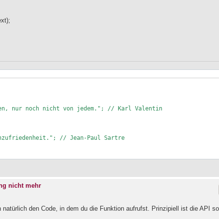
xt);
n, nur noch nicht von jedem."; // Karl Valentin 

zufriedenheit."; // Jean-Paul Sartre

ng nicht mehr
atürlich den Code, in dem du die Funktion aufrufst. Prinzipiell ist die API s