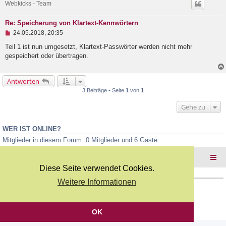
Webkicks - Team
n
e
r
Re: Speicherung von Klartext-Kennwörtern
B
U
e
24.05.2018, 20:35
n
i
g
Teil 1 ist nun umgesetzt, Klartext-Passwörter werden nicht mehr
t
e
r
gespeichert oder übertragen.
l
a
e
g
s
Antworten
e
n
3 Beiträge • Seite
1
von
1
e
r
Gehe zu
B
e
i
WER IST ONLINE?
t
r
Mitglieder in diesem Forum: 0 Mitglieder und 6 Gäste
a
g
Foren-Übersicht
Diese Seite verwendet Cookies.
Weitere Informationen
Copyright Webkicks.de |
Impressum
|
AGB
|
Datenschutz
Powered by
phpBB
® Forum Software © phpBB Limited
Deutsche Übersetzung durch
phpBB.de
OK