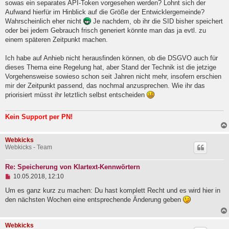
sowas ein separates API-Token vorgesehen werden? Lohnt sich der
Aufwand hierfür im Hinblick auf die Größe der Entwicklergemeinde?
Wahrscheinlich eher nicht
Je nachdem, ob ihr die SID bisher speichert
oder bei jedem Gebrauch frisch generiert könnte man das ja evtl. zu
einem späteren Zeitpunkt machen.
Ich habe auf Anhieb nicht herausfinden können, ob die DSGVO auch für
dieses Thema eine Regelung hat, aber Stand der Technik ist die jetzige
Vorgehensweise sowieso schon seit Jahren nicht mehr, insofern erschien
mir der Zeitpunkt passend, das nochmal anzusprechen. Wie ihr das
priorisiert müsst ihr letztlich selbst entscheiden
Kein Support per PN!
Webkicks
Webkicks - Team
Re: Speicherung von Klartext-Kennwörtern
U
10.05.2018, 12:10
n
g
Um es ganz kurz zu machen: Du hast komplett Recht und es wird hier in
e
den nächsten Wochen eine entsprechende Änderung geben
l
e
s
Webkicks
e