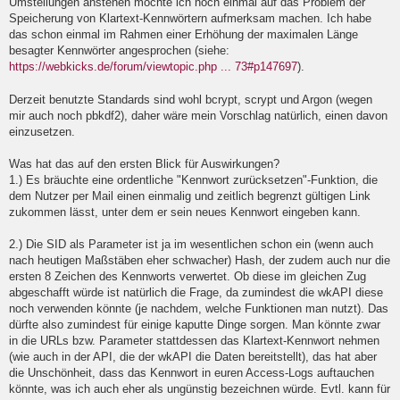
Umstellungen anstehen möchte ich noch einmal auf das Problem der
l
Speicherung von Klartext-Kennwörtern aufmerksam machen. Ich habe
e
das schon einmal im Rahmen einer Erhöhung der maximalen Länge
s
e
besagter Kennwörter angesprochen (siehe:
n
https://webkicks.de/forum/viewtopic.php ... 73#p147697
).
e
r
B
Derzeit benutzte Standards sind wohl bcrypt, scrypt und Argon (wegen
e
mir auch noch pbkdf2), daher wäre mein Vorschlag natürlich, einen davon
i
einzusetzen.
t
r
a
Was hat das auf den ersten Blick für Auswirkungen?
g
1.) Es bräuchte eine ordentliche "Kennwort zurücksetzen"-Funktion, die
dem Nutzer per Mail einen einmalig und zeitlich begrenzt gültigen Link
zukommen lässt, unter dem er sein neues Kennwort eingeben kann.
2.) Die SID als Parameter ist ja im wesentlichen schon ein (wenn auch
nach heutigen Maßstäben eher schwacher) Hash, der zudem auch nur die
ersten 8 Zeichen des Kennworts verwertet. Ob diese im gleichen Zug
abgeschafft würde ist natürlich die Frage, da zumindest die wkAPI diese
noch verwenden könnte (je nachdem, welche Funktionen man nutzt). Das
dürfte also zumindest für einige kaputte Dinge sorgen. Man könnte zwar
in die URLs bzw. Parameter stattdessen das Klartext-Kennwort nehmen
(wie auch in der API, die der wkAPI die Daten bereitstellt), das hat aber
die Unschönheit, dass das Kennwort in euren Access-Logs auftauchen
könnte, was ich auch eher als ungünstig bezeichnen würde. Evtl. kann für