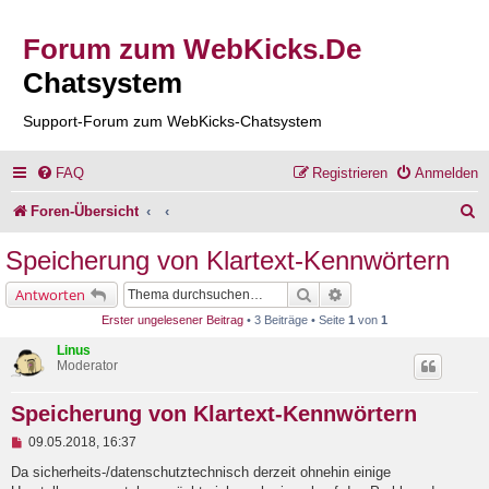
Forum zum WebKicks.De
Chatsystem
Support-Forum zum WebKicks-Chatsystem
FAQ
Registrieren
Anmelden
S
Foren-Übersicht
u
Speicherung von Klartext-Kennwörtern
c
Suche
Erweiterte Suche
Antworten
h
Erster ungelesener Beitrag
• 3 Beiträge • Seite
1
von
1
e
Linus
Moderator
Speicherung von Klartext-Kennwörtern
U
09.05.2018, 16:37
n
g
Da sicherheits-/datenschutztechnisch derzeit ohnehin einige
e