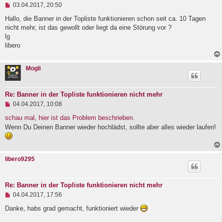
U
03.04.2017, 20:50
n
g
Hallo, die Banner in der Topliste funktionieren schon seit ca. 10 Tagen
e
nicht mehr, ist das gewollt oder liegt da eine Störung vor ?
l
lg
e
libero
s
e
n
e
Mogli
r
B
e
i
Re: Banner in der Topliste funktionieren nicht mehr
t
U
04.04.2017, 10:08
r
n
a
g
schau mal, hier ist das Problem beschrieben.
g
e
Wenn Du Deinen Banner wieder hochlädst, sollte aber alles wieder laufen!
l
e
s
e
n
libero9295
e
r
B
Re: Banner in der Topliste funktionieren nicht mehr
e
i
U
04.04.2017, 17:56
t
n
r
g
Danke, habs grad gemacht, funktioniert wieder
a
e
g
l