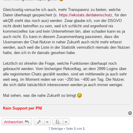
e
i
Gleichzeitig versuche ich auch, mehr Transparenz zu bieten, welche
t
Daten überhaupt gespeichert (s.
https://wkstats.de/datenschutz
, für den
r
a
wkQB steht das noch aus) werden. Zwar glaube ich, von der DSGVO
g
nicht direkt betroffen zu sein, weil ich schlicht und ergreifend nix
kommerzielles tue und kein Unternehmen bin, aber schaden kann es ja
auch nicht. Es kann in diesem Zusammenhang passieren, dass die
Usernamen der Chat-Nutzer in naher Zukunft auch nicht mehr erfasst
werden, auch weil die Liste in der Statistik vermutlich niemals den Nutzen
hatte, den ich in ihr damals gesehen habe.
Letztlich ist ohnehin die Frage, welche Funktionen überhaupt noch
gebraucht werden. Vom bisherigen Rekordtag, an dem 2999 Logins über
alle registrierten Chats gezählt wurden, sind wir mittlerweile ja auch sehr
weit weg, im Moment reden wir von ~250 bis ~400 am Tag. Die Nutzer,
die sich dafür tatsächlich interessieren werden ja auch immer weniger.
Mal sehen, was die nahe Zukunft so bringt
Kein Support per PN!
Antworten
7 Beiträge • Seite
1
von
1