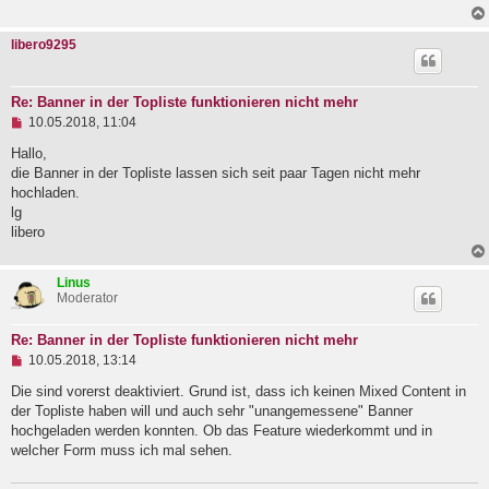
e
s
libero9295
e
n
e
r
Re: Banner in der Topliste funktionieren nicht mehr
B
U
e
10.05.2018, 11:04
n
i
g
Hallo,
t
e
r
die Banner in der Topliste lassen sich seit paar Tagen nicht mehr
l
a
hochladen.
e
g
lg
s
e
libero
n
e
r
Linus
B
Moderator
e
i
t
Re: Banner in der Topliste funktionieren nicht mehr
r
U
10.05.2018, 13:14
a
n
g
g
Die sind vorerst deaktiviert. Grund ist, dass ich keinen Mixed Content in
e
der Topliste haben will und auch sehr "unangemessene" Banner
l
hochgeladen werden konnten. Ob das Feature wiederkommt und in
e
welcher Form muss ich mal sehen.
s
e
n