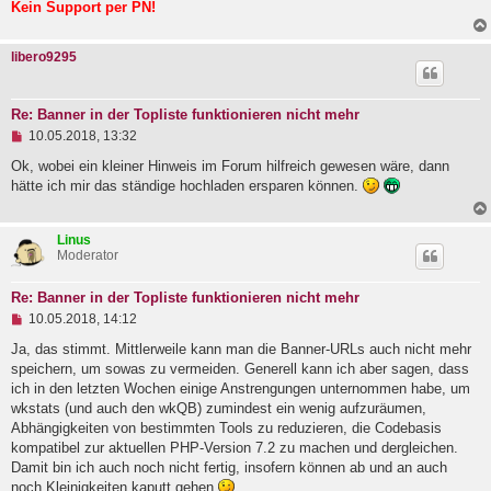
Kein Support per PN!
e
r
B
e
libero9295
i
t
r
Re: Banner in der Topliste funktionieren nicht mehr
a
g
U
10.05.2018, 13:32
n
g
Ok, wobei ein kleiner Hinweis im Forum hilfreich gewesen wäre, dann
e
hätte ich mir das ständige hochladen ersparen können.
l
e
s
Linus
e
Moderator
n
e
r
Re: Banner in der Topliste funktionieren nicht mehr
B
U
e
10.05.2018, 14:12
n
i
g
Ja, das stimmt. Mittlerweile kann man die Banner-URLs auch nicht mehr
t
e
r
speichern, um sowas zu vermeiden. Generell kann ich aber sagen, dass
l
a
ich in den letzten Wochen einige Anstrengungen unternommen habe, um
e
g
wkstats (und auch den wkQB) zumindest ein wenig aufzuräumen,
s
e
Abhängigkeiten von bestimmten Tools zu reduzieren, die Codebasis
n
kompatibel zur aktuellen PHP-Version 7.2 zu machen und dergleichen.
e
Damit bin ich auch noch nicht fertig, insofern können ab und an auch
r
B
noch Kleinigkeiten kaputt gehen