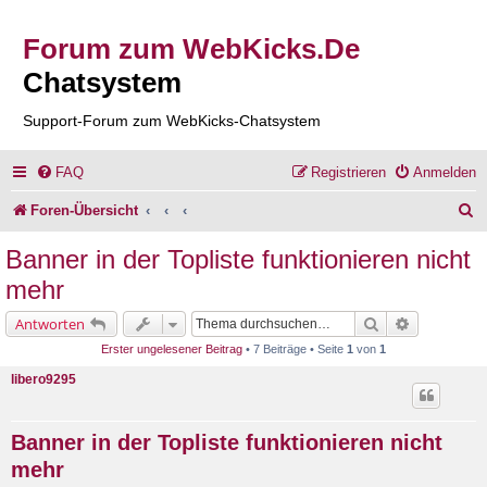
Forum zum WebKicks.De
Chatsystem
Support-Forum zum WebKicks-Chatsystem
FAQ
Registrieren
Anmelden
S
Foren-Übersicht
u
Banner in der Topliste funktionieren nicht
c
mehr
h
Suche
Erweiterte 
Antworten
e
Erster ungelesener Beitrag
• 7 Beiträge • Seite
1
von
1
libero9295
Banner in der Topliste funktionieren nicht
mehr