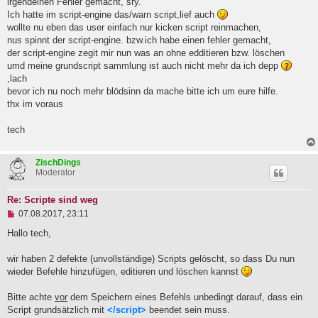
irgendeinen Fehler gemacht, sry.
l
Ich hatte im script-engine das/warn script,lief auch
e
wollte nu eben das user einfach nur kicken script reinmachen,
s
e
nus spinnt der script-engine. bzw.ich habe einen fehler gemacht,
n
der script-engine zegit mir nun was an ohne edditieren bzw. löschen
e
umd meine grundscript sammlung ist auch nicht mehr da ich depp
r
B
,lach
e
bevor ich nu noch mehr blödsinn da mache bitte ich um eure hilfe.
i
thx im voraus
t
r
a
tech
g
ZischDings
Moderator
Re: Scripte sind weg
U
07.08.2017, 23:11
n
g
Hallo tech,
e
l
wir haben 2 defekte (unvollständige) Scripts gelöscht, so dass Du nun
e
wieder Befehle hinzufügen, editieren und löschen kannst
s
e
n
Bitte achte
vor
dem Speichern eines Befehls unbedingt darauf, dass ein
e
Script grundsätzlich mit
</script>
beendet sein muss.
r