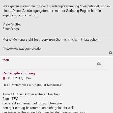
B
e
Was genau meinst Du mit der Grundscriptsammlung? Sie befindet sich in
i
einem Deiner Ankündigungsfenster, mit der Scripting Engine hat sie
t
eigentlich nichts zu tun.
r
a
g
Viele Grüße,
ZischDings
Meine Meinung steht fest, verwirren Sie mich nicht mit Tatsachen!
http://www.wasguckstu.de
tech
Re: Scripte sind weg
U
08.08.2017, 07:47
n
g
Das Problem was ich habe ist folgendes:
e
l
1 mod TEC ist Admin editieren löschen
e
2 quit TEC
s
e
das steht in meinem admin script-engine
n
den quit eintrag bekomme ich nicht gelöscht weil
e
die Felder editieren und löschen bei dem eintrag weg sind.