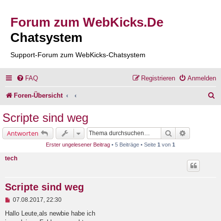
Forum zum WebKicks.De
Chatsystem
Support-Forum zum WebKicks-Chatsystem
FAQ
Registrieren
Anmelden
S
Foren-Übersicht
u
Scripte sind weg
c
Suche
Erweiterte 
Antworten
h
Erster ungelesener Beitrag
• 5 Beiträge • Seite
1
von
1
e
tech
Scripte sind weg
U
07.08.2017, 22:30
n
g
Hallo Leute,als newbie habe ich
e