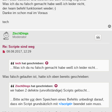
r
B
Was ich da nu falsch gemacht habe weiß ich leider nicht,
e
der /warn befehl funktioniert wieder;-)
i
Danke im schon mal im Voraus
t
r
a
tech
g
ZischDings
Moderator
Re: Scripte sind weg
U
08.08.2017, 12:29
n
g
e
tech
hat geschrieben:
l
...Was ich da nu falsch gemacht habe weiß ich leider nicht...
e
s
e
Was falsch gelaufen ist, hatte ich oben bereits geschrieben:
n
e
ZischDings
hat geschrieben:
r
B
wir haben 2 defekte (unvollständige) Scripts gelöscht...
e
i
...Bitte achte
vor
dem Speichern eines Befehls unbedingt darauf,
t
r
dass ein Script grundsätzlich mit
</script>
beendet sein muss.
a
g