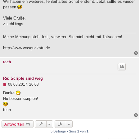
Wir haben ein weiteres, fehlerhaftes Script entfernt. Jetzt sollte es wieder
passen
Viele Grüße,
ZischDings
Meine Meinung steht fest, verwirren Sie mich nicht mit Tatsachen!
http://www.wasguckstu.de
tech
Re: Scripte sind weg
U
08.08.2017, 20:03
n
g
Danke
e
Nu besser scripten!
l
e
tech
s
e
n
e
Antworten
r
5 Beiträge • Seite
1
von
1
B
e