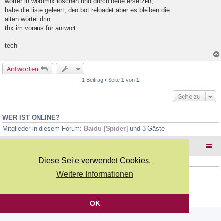
wörter in wordmix löschen und durch neue ersetzen,
l
habe die liste geleert, den bot reloadet aber es bleiben die
e
alten wörter drin.
s
e
thx im voraus für antwort.
n
e
tech
r
B
e
Antworten
i
t
1 Beitrag • Seite
1
von
1
r
a
Gehe zu
g
WER IST ONLINE?
Mitglieder in diesem Forum:
Baidu [Spider]
und 3 Gäste
Foren-Übersicht
Diese Seite verwendet Cookies.
Weitere Informationen
Copyright Webkicks.de |
Impressum
|
AGB
|
Datenschutz
Powered by
phpBB
® Forum Software © phpBB Limited
Deutsche Übersetzung durch
phpBB.de
OK