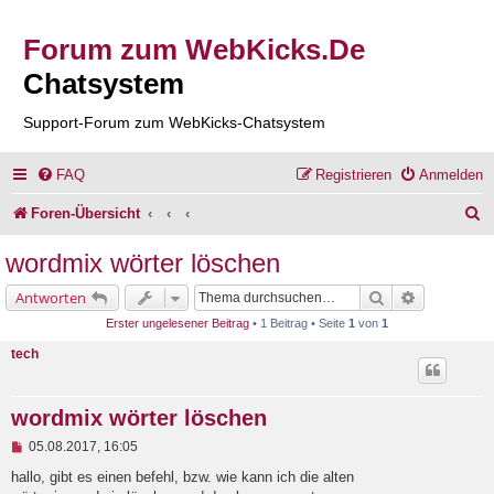
Forum zum WebKicks.De
Chatsystem
Support-Forum zum WebKicks-Chatsystem
FAQ
Registrieren
Anmelden
S
Foren-Übersicht
u
wordmix wörter löschen
c
Suche
Erweiterte 
Antworten
h
Erster ungelesener Beitrag
• 1 Beitrag • Seite
1
von
1
e
tech
wordmix wörter löschen
U
05.08.2017, 16:05
n
g
hallo, gibt es einen befehl, bzw. wie kann ich die alten
e