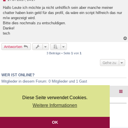
n
g
Hallo Leute ich möchte ja nicht unhöflich sein aber manche meiner
e
chatter haben kein geld für das profil, da wäre ein script hilfreich das nur
l
m/w angezeigt wird.
e
Bitte dies nochmals zu entschuldigen.
s
e
Danke!
n
tech
e
r
B
Antworten
e
i
3 Beiträge • Seite
1
von
1
t
r
Gehe zu
a
g
WER IST ONLINE?
Mitglieder in diesem Forum: 0 Mitglieder und 1 Gast
Foren-Übersicht
Diese Seite verwendet Cookies.
Weitere Informationen
Copyright Webkicks.de |
Impressum
|
AGB
|
Datenschutz
Powered by
phpBB
® Forum Software © phpBB Limited
Deutsche Übersetzung durch
phpBB.de
OK