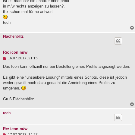
ist es machbar die chattter ohne profil
l
in m/w rechts anzeigen zu lassen?.
e
thx schon mal für ne antwort
s
e
n
tech
e
r
B
Flächenblitz
e
i
t
r
Re: icon m/w
a
U
16.07.2017, 21:15
g
n
g
Das Icon kann offiziell nur bei Bestellung eines Profils angezeigt werden.
e
l
Es gibt eine "unsaubere Lösung" mittels eines Scripts, diese ist jedoch
e
weder gewollt noch dazu gedacht die Anmietung eines Profils zu
s
e
umgehen.
n
e
Gruß Flächenblitz
r
B
e
i
tech
t
r
a
Re: icon m/w
g
U
17.07.2017, 14:27