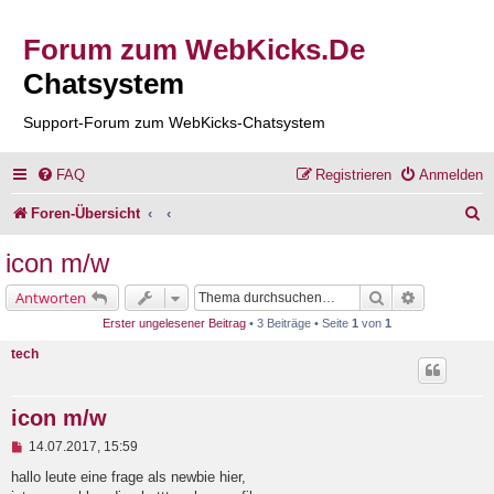
Forum zum WebKicks.De
Chatsystem
Support-Forum zum WebKicks-Chatsystem
FAQ
Registrieren
Anmelden
S
Foren-Übersicht
u
icon m/w
c
Suche
Erweiterte 
Antworten
h
Erster ungelesener Beitrag
• 3 Beiträge • Seite
1
von
1
e
tech
icon m/w
U
14.07.2017, 15:59
n
g
hallo leute eine frage als newbie hier,
e