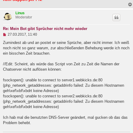
e
n
e
Linus
r
Moderator
B
e
i
Re: Mein Bot gibt Sprücher nicht mehr wieder
t
U
27.03.2017, 11:40
r
n
a
g
Zumindest ab und an postet er seine Sprüche, aber nicht immer. Ich weiß
g
e
noch nicht so ganz warum, zur abschließenden Behebung werde ich noch
l
ein bisschen Zeit brauchen.
e
s
e
//Edit: Scheint, als würde das Script von Zeit zu Zeit die Namen der
n
Chatserver nicht auflösen können:
e
r
B
fsockopen(): unable to connect to server1.webkicks.de:80
e
(php_network_getaddresses: getaddrinfo failed: Zu diesem Hostnamen
i
geh\xef\xbf\xbdrt keine Adresse)
t
fsockopen(): unable to connect to server2.webkicks.de:80
r
a
(php_network_getaddresses: getaddrinfo failed: Zu diesem Hostnamen
g
geh\xef\xbf\xbdrt keine Adresse)
Ich hab mal die benutzten DNS-Server geändert, mal gucken ob das das
Problem behebt.