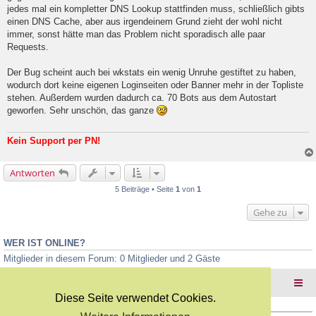
l
jedes mal ein kompletter DNS Lookup stattfinden muss, schließlich gibts
e
einen DNS Cache, aber aus irgendeinem Grund zieht der wohl nicht
s
e
immer, sonst hätte man das Problem nicht sporadisch alle paar
n
Requests.
e
r
B
Der Bug scheint auch bei wkstats ein wenig Unruhe gestiftet zu haben,
e
wodurch dort keine eigenen Loginseiten oder Banner mehr in der Topliste
i
stehen. Außerdem wurden dadurch ca. 70 Bots aus dem Autostart
t
geworfen. Sehr unschön, das ganze
r
a
g
Kein Support per PN!
Antworten
5 Beiträge • Seite
1
von
1
Gehe zu
WER IST ONLINE?
Mitglieder in diesem Forum: 0 Mitglieder und 2 Gäste
Foren-Übersicht
Diese Seite verwendet Cookies.