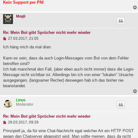
Kein Support per PN!
Mogli
Re: Mein Bot gibt Sprücher nicht mehr wieder
U
27.03.2017, 21:05
n
g
Ich häng mich da mal dran:
e
l
Kann es sein, dass da auch Login-Messages vom Bot von dem Fehler
e
betroffen sind?
s
e
Ich hab manchmal den Fall, (aber eben auch nicht immer) dass die Login-
n
Message nicht sichtbar ist. Allerdings bin ich von einer "lokalen" Ursache
e
ausgegangen, (langsamer Recher) deswegen hab ich das bisher nie
r
B
beanstandet.
e
i
t
Linus
r
Moderator
a
g
Re: Mein Bot gibt Sprücher nicht mehr wieder
U
28.03.2017, 09:29
n
g
Prinzipiell ja, da für eine Chat-Nachricht egal welcher Art ein HTTP POST
e
gegen den Chatserver abgesetzt wird. Man sollte meinen, dass da nicht