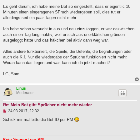
l
Es geht darum, ich habe meine Bot so eingestellt, dass er eigentlic 10
e
Minuten einen eingeragenen SPruch wiedergeben soll, dies tut er
s
e
allerdings seit ein paar Tagen nicht mehr.
n
e
Ich habe schon versucht in aus und neu einzuloggen, er war dazwischen
r
B
auch einen Tag lang inaktiv, weil er sich aus unerklärlichen gründen
e
ausgeloggt hatte und das häkchen bei aktiv dann weg war.
i
t
Alles andere funktioniert, die Spiele, die Befehle, die begrüßungen oder
r
a
auch die K.I. Nur die wiedergabe der Sprüche funktioniert nicht mehr.
g
Woran kann das liegen und was kann ich da jetzt machen?
LG, Sam
Linus
Moderator
Re: Mein Bot gibt Sprücher nicht mehr wieder
U
24.03.2017, 22:32
n
g
Schick mir mal bitte die Bot-ID per PM
e
l
e
s
Kein Support per PN!