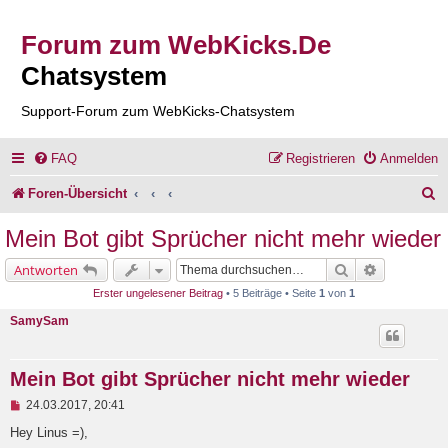
Forum zum WebKicks.De
Chatsystem
Support-Forum zum WebKicks-Chatsystem
FAQ
Registrieren
Anmelden
S
Foren-Übersicht
u
Mein Bot gibt Sprücher nicht mehr wieder
c
Suche
Erweiterte 
Antworten
h
Erster ungelesener Beitrag
• 5 Beiträge • Seite
1
von
1
e
SamySam
Mein Bot gibt Sprücher nicht mehr wieder
U
24.03.2017, 20:41
n
g
Hey Linus =),
e