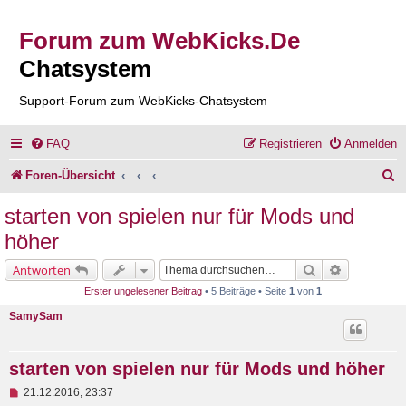
Forum zum WebKicks.De
Chatsystem
Support-Forum zum WebKicks-Chatsystem
FAQ
Registrieren
Anmelden
S
Foren-Übersicht
u
starten von spielen nur für Mods und
c
höher
h
Suche
Erweiterte 
Antworten
e
Erster ungelesener Beitrag
• 5 Beiträge • Seite
1
von
1
SamySam
starten von spielen nur für Mods und höher
U
21.12.2016, 23:37
n