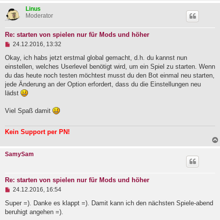
B
Linus
e
Moderator
i
t
r
Re: starten von spielen nur für Mods und höher
a
U
24.12.2016, 13:32
g
n
g
Okay, ich habs jetzt erstmal global gemacht, d.h. du kannst nun
e
einstellen, welches Userlevel benötigt wird, um ein Spiel zu starten. Wenn
l
du das heute noch testen möchtest musst du den Bot einmal neu starten,
e
jede Änderung an der Option erfordert, dass du die Einstellungen neu
s
e
lädst
n
e
Viel Spaß damit
r
B
e
Kein Support per PN!
i
t
r
a
SamySam
g
Re: starten von spielen nur für Mods und höher
U
24.12.2016, 16:54
n
g
Super =). Danke es klappt =). Damit kann ich den nächsten Spiele-abend
e
beruhigt angehen =).
l