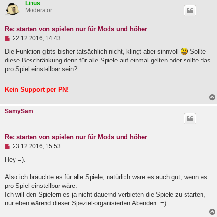
Linus
Moderator
Re: starten von spielen nur für Mods und höher
U
22.12.2016, 14:43
n
g
Die Funktion gibts bisher tatsächlich nicht, klingt aber sinnvoll
Sollte
e
diese Beschränkung denn für alle Spiele auf einmal gelten oder sollte das
l
pro Spiel einstellbar sein?
e
s
e
Kein Support per PN!
n
e
r
SamySam
B
e
i
t
Re: starten von spielen nur für Mods und höher
r
U
a
23.12.2016, 15:53
n
g
g
Hey =).
e
l
Also ich bräuchte es für alle Spiele, natürlich wäre es auch gut, wenn es
e
pro Spiel einstellbar wäre.
s
e
Ich will den Spielern es ja nicht dauernd verbieten die Spiele zu starten,
n
nur eben wärend dieser Speziel-organisierten Abenden. =).
e
r