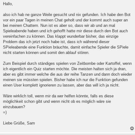
g
Hallo,
e
l
also ich hab ne ganze Weile gesucht und nix gefunden. Ich habe den Bot
e
vor ein paar Tagen in meinen Chat geholt und der kommt auch super an
s
e
bei meinen Chattern. Nun ist es aber so, dass wir ab und an mal
n
Spieleabende haben und ich gehofft hatte mir diese durch den Bot auch
e
vereinfachen zu können. Das klappt wunderbar bisher, das einzige
r
B
Problem das ich jetzt noch habe ist, dass ich während dieser
e
SPieleabende eine Funktion bräuchte, damit einfache Spieler die SPiele
i
nicht starten können und somit den ablauf stören.
t
r
a
Zum Beispiel durch ständiges spielen von Zeitbombe oder Kartoffel, wenn
g
ich eigentlich ein Quiz starten möchte. Die meisten halten sich ja dran,
aber es gibt immer welche die aus der reihe Tanzen und dann doch wieder
meinen sie müssten spielen. Bisher habe ich nur die Funktion gefunden
einen User komplett ignorieren zu lassen, aber das will ich ja nicht.
Wäre wirklich toll, wenn mir da wer helfen könnte, falls es diese
möglichkeit schon gibt und wenn nicht ob es möglich wäre sie
einzubauen?
=)
Liebe Grüße, Sam