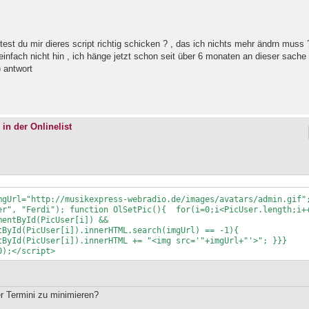
ntest du mir dieres script richtig schicken ? , das ich nichts mehr ändrn muss 
infach nicht hin , ich hänge jetzt schon seit über 6 monaten an dieser sache 
) antwort
 in der Onlinelist
mgUrl="http://musikexpress-webradio.de/images/avatars/admin.gif";
er", "Ferdi"); function OlSetPic(){  for(i=0;i<PicUser.length;i++
entById(PicUser[i]) && 
tById(PicUser[i]).innerHTML.search(imgUrl) == -1){ 
tById(PicUser[i]).innerHTML += "<img src='"+imgUrl+"'>"; }}} 
0);</script>
r Termini zu minimieren?