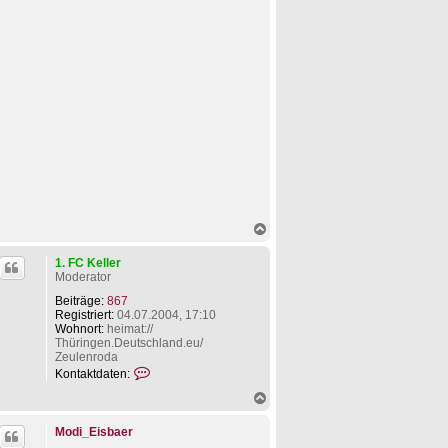
N
a
c
1. FC Keller
h
Moderator
o
b
Beiträge:
867
e
Registriert:
04.07.2004, 17:10
n
Wohnort:
heimat://
Thüringen.Deutschland.eu/
Zeulenroda
K
Kontaktdaten:
o
N
n
a
t
c
a
Modi_Eisbaer
h
k