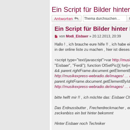
Ein Script für Bilder hint
Antworten
Ein Script für Bilder hinte
U
von
Modi_Eisbaer
»
20.12.2013, 20:39
n
g
Hallo ! , ich brauche eure hilfe !! , ich hab
e
in der online liste zu machen , hier ist dieses
l
e
<script type="text/javascript">var
http://mus
s
e
"Eisbaer", "Ferdi"); function OlSetPic(){ for
n
&& parent.rightFrame.document.getElement
e
http://musikexpress-webradio.de/images/ ... 
r
B
parent.rightFrame.document.getElementById
e
http://musikexpress-webradio.de/images/ ... 
i
t
r
bitte helft mir !! , ich möchte das: Eisbaer Ch
a
g
Das Erdnussbutter , Frecherdreckmacher , eisb
zeckenbiss ein bot hinter bekommt
Hinter Eisbaer noch Techniker