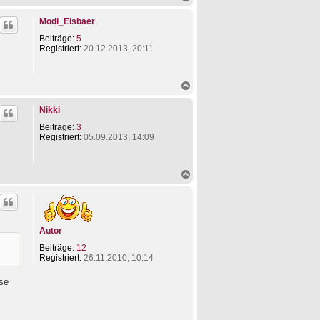
n
a
M
c
a
Modi_Eisbaer
h
x
o
Beiträge:
5
s
b
Registriert:
20.12.2013, 20:11
e
n
N
a
c
Nikki
h
o
Beiträge:
3
b
Registriert:
05.09.2013, 14:09
e
n
N
a
c
h
o
b
Autor
e
n
Beiträge:
12
Registriert:
26.11.2010, 10:14
ese