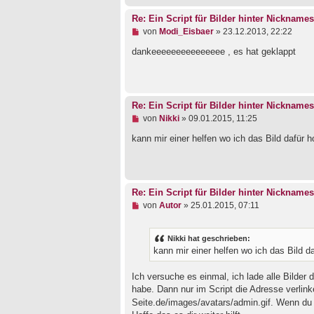
Re: Ein Script für Bilder hinter Nicknames
U
von
Modi_Eisbaer
»
23.12.2013, 22:22
n
g
dankeeeeeeeeeeeeeee , es hat geklappt
e
l
e
s
e
Re: Ein Script für Bilder hinter Nicknames
n
U
von
Nikki
»
09.01.2015, 11:25
e
n
r
g
kann mir einer helfen wo ich das Bild dafür h
B
e
e
l
i
e
t
s
r
e
a
Re: Ein Script für Bilder hinter Nicknames
n
g
U
von
Autor
»
25.01.2015, 07:11
e
n
r
g
B
e
e
Nikki hat geschrieben:
l
i
kann mir einer helfen wo ich das Bild d
e
t
s
r
e
a
Ich versuche es einmal, ich lade alle Bilder
n
g
habe. Dann nur im Script die Adresse verlink
e
Seite.de/images/avatars/admin.gif. Wenn du 
r
B