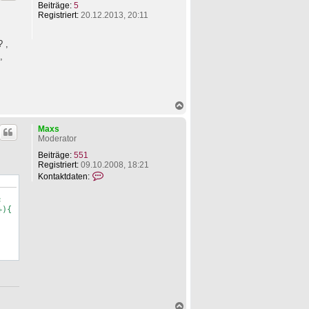
o
t
Beiträge:
5
b
d
Registriert:
20.12.2013, 20:11
e
a
n
t
e
? ,
n
,
v
o
n
1
.
N
F
a
C
c
Maxs
K
h
Moderator
e
o
l
b
Beiträge:
551
l
e
Registriert:
09.10.2008, 18:21
e
n
K
Kontaktdaten:
r
o
n
 
t
){ 
a
k
t
d
a
t
e
n
v
o
N