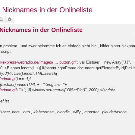
er Nicknames in der Onlineliste
Suche
Erweiterte Suche
r Nicknames in der Onlineliste
e ein problem , und zwar bekomme ich es einfach nicht hin , bilder hinter nickn
 script:
ikexpress-webradio.de/images/ ... button.gif
"; var Eisbaer = new Array("JJ",
(i=0;i<Eisbaer.length;i++){ if(parent.rightFrame.document.getElementById(PicU
ById(PicUser
).innerHTML.search(
/admin.gif
) == -1){
(Eisbaer
).innerHTML += "<img src='"+
/admin.gif
+"'>"; }}} window.setInterval("OlSetPic()", 2000) </script>
ef ist
aer_herz , otto , kichererbse , blondie , willy , monster , plaudertasche,