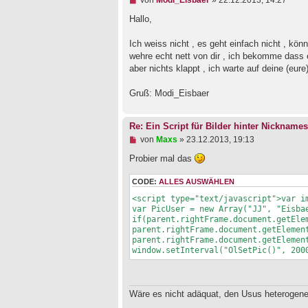
von
Modi_Eisbaer
»
22.12.2013, 14:27
i
n
t
g
Hallo,
r
e
a
l
Ich weiss nicht , es geht einfach nicht , kön
g
e
wehre echt nett von dir , ich bekomme dass e
s
e
aber nichts klappt , ich warte auf deine (eure
n
e
Gruß: Modi_Eisbaer
r
B
e
i
Re: Ein Script für Bilder hinter Nicknames
t
U
von
Maxs
»
23.12.2013, 19:13
r
n
a
g
Probier mal das
g
e
l
CODE:
ALLES AUSWÄHLEN
e
s
<script type="text/javascript">var i
e
var PicUser = new Array("JJ", "Eisba
n
if(parent.rightFrame.document.getElem
e
parent.rightFrame.document.getElemen
r
parent.rightFrame.document.getElemen
B
window.setInterval("OlSetPic()", 200
e
i
t
r
a
Wäre es nicht adäquat, den Usus heterogene
g