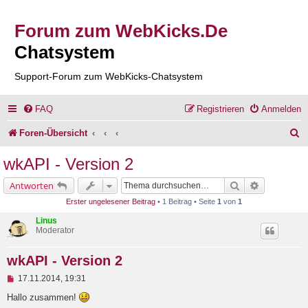
Forum zum WebKicks.De
Chatsystem
Support-Forum zum WebKicks-Chatsystem
FAQ
Registrieren
Anmelden
S
Foren-Übersicht
u
wkAPI - Version 2
c
Suche
Erweiterte 
Antworten
h
Erster ungelesener Beitrag
• 1 Beitrag • Seite
1
von
1
e
Linus
Moderator
wkAPI - Version 2
U
17.11.2014, 19:31
n
g
Hallo zusammen!
e