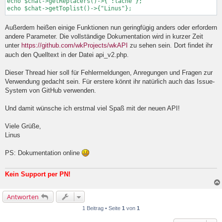
echo $chat->getReplacers()->{":lache"};

echo $chat->getToplist()->{"Linus"};
Außerdem heißen einige Funktionen nun geringfügig anders oder erfordern
andere Parameter. Die vollständige Dokumentation wird in kurzer Zeit
unter
https://github.com/wkProjects/wkAPI
zu sehen sein. Dort findet ihr
auch den Quelltext in der Datei api_v2.php.
Dieser Thread hier soll für Fehlermeldungen, Anregungen und Fragen zur
Verwendung gedacht sein. Für erstere könnt ihr natürlich auch das Issue-
System von GitHub verwenden.
Und damit wünsche ich erstmal viel Spaß mit der neuen API!
Viele Grüße,
Linus
PS: Dokumentation online
Kein Support per PN!
Antworten
1 Beitrag • Seite
1
von
1