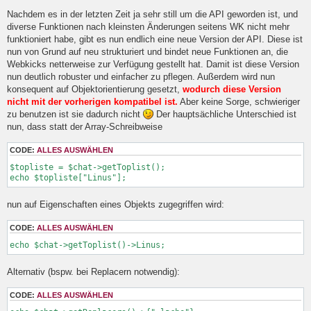
l
Nachdem es in der letzten Zeit ja sehr still um die API geworden ist, und
e
diverse Funktionen nach kleinsten Änderungen seitens WK nicht mehr
s
e
funktioniert habe, gibt es nun endlich eine neue Version der API. Diese ist
n
nun von Grund auf neu strukturiert und bindet neue Funktionen an, die
e
Webkicks netterweise zur Verfügung gestellt hat. Damit ist diese Version
r
B
nun deutlich robuster und einfacher zu pflegen. Außerdem wird nun
e
konsequent auf Objektorientierung gesetzt,
wodurch diese Version
i
nicht mit der vorherigen kompatibel ist.
Aber keine Sorge, schwieriger
t
zu benutzen ist sie dadurch nicht
Der hauptsächliche Unterschied ist
r
a
nun, dass statt der Array-Schreibweise
g
CODE:
ALLES AUSWÄHLEN
$topliste = $chat->getToplist(); 

echo $topliste["Linus"];
nun auf Eigenschaften eines Objekts zugegriffen wird:
CODE:
ALLES AUSWÄHLEN
echo $chat->getToplist()->Linus;
Alternativ (bspw. bei Replacern notwendig):
CODE:
ALLES AUSWÄHLEN