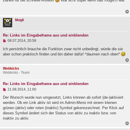
Danke für die schnelle Antwort
Wär echt super wenn das möglich wär.
g
e
l
e
s
Mogli
e
n
e
r
Re: Links im Eingabeframe aus und einblenden
B
U
e
08.07.2014, 20:58
n
i
g
Ich persönlich brauche die Funktion zwar nicht unbedingt, würde die sie
t
e
r
aber schon praktisch finden und bin daher dafür! *daumen nach oben*
l
a
e
g
s
Webkicks
e
Webkicks - Team
n
e
r
Re: Links im Eingabeframe aus und einblenden
B
U
e
21.08.2014, 11:00
n
i
g
Der Wunsch wurde nun umgesetzt, Links können ab sofort (de-)aktiviert
t
e
r
werden. Ob ein Link aktiv ist wird im Admin-Menü mit einem kleinen
l
a
grünen (aktiv) oder roten (inaktiv) Symbol gekennzeichnet. Per Klick auf
e
g
dieses Symbol ändert sich der Status von aktiv zu inaktiv bzw. von
s
e
inaktiv zu aktiv.
n
e
r