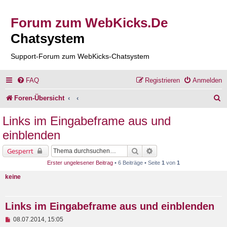
Forum zum WebKicks.De
Chatsystem
Support-Forum zum WebKicks-Chatsystem
FAQ
Registrieren
Anmelden
S
Foren-Übersicht
u
Links im Eingabeframe aus und
c
einblenden
h
Suche
Erweiterte Suche
Gesperrt
e
Erster ungelesener Beitrag
• 6 Beiträge • Seite
1
von
1
keine
Links im Eingabeframe aus und einblenden
U
08.07.2014, 15:05
n