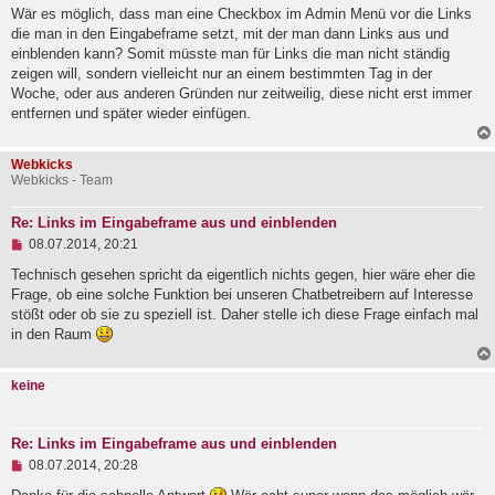
g
Wär es möglich, dass man eine Checkbox im Admin Menü vor die Links
e
die man in den Eingabeframe setzt, mit der man dann Links aus und
l
einblenden kann? Somit müsste man für Links die man nicht ständig
e
zeigen will, sondern vielleicht nur an einem bestimmten Tag in der
s
e
Woche, oder aus anderen Gründen nur zeitweilig, diese nicht erst immer
n
entfernen und später wieder einfügen.
e
r
B
Webkicks
e
Webkicks - Team
i
t
r
Re: Links im Eingabeframe aus und einblenden
a
U
08.07.2014, 20:21
g
n
g
Technisch gesehen spricht da eigentlich nichts gegen, hier wäre eher die
e
Frage, ob eine solche Funktion bei unseren Chatbetreibern auf Interesse
l
stößt oder ob sie zu speziell ist. Daher stelle ich diese Frage einfach mal
e
in den Raum
s
e
n
e
keine
r
B
e
i
Re: Links im Eingabeframe aus und einblenden
t
U
08.07.2014, 20:28
r
n
a
g