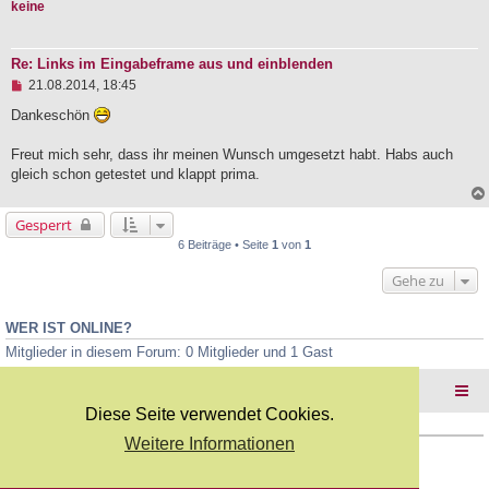
keine
B
e
i
t
Re: Links im Eingabeframe aus und einblenden
r
U
21.08.2014, 18:45
a
n
g
g
Dankeschön
e
l
Freut mich sehr, dass ihr meinen Wunsch umgesetzt habt. Habs auch
e
gleich schon getestet und klappt prima.
s
e
n
e
Gesperrt
r
6 Beiträge • Seite
1
von
1
B
e
Gehe zu
i
t
r
a
WER IST ONLINE?
g
Mitglieder in diesem Forum: 0 Mitglieder und 1 Gast
Foren-Übersicht
Diese Seite verwendet Cookies.
Weitere Informationen
Copyright Webkicks.de |
Impressum
|
AGB
|
Datenschutz
Powered by
phpBB
® Forum Software © phpBB Limited