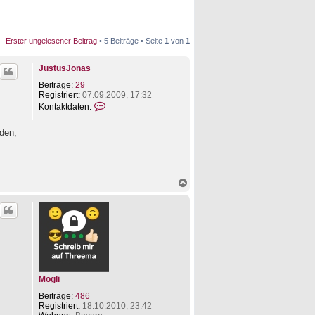
Erster ungelesener Beitrag
• 5 Beiträge • Seite
1
von
1
JustusJonas
Beiträge:
29
Registriert:
07.09.2009, 17:32
K
Kontaktdaten:
o
n
den,
t
a
k
t
d
N
a
a
t
c
e
h
n
o
v
b
o
e
n
n
J
u
s
Mogli
t
u
Beiträge:
486
s
Registriert:
18.10.2010, 23:42
J