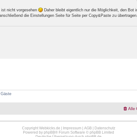
 ist nicht vorgesehen
Daher bleibt eigentlich nur die Möglichkeit, den Bot 
nschließend die Einstellungen Seite für Seite per Copy&Paste zu übertragen.
2 Gäste
Alle
Copyright Webkicks.de |
Impressum
|
AGB
|
Datenschutz
Powered by
phpBB
® Forum Software © phpBB Limited
Deutsche Übersetzung durch
phpBB.de