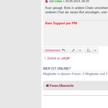
U
von
Linus
»
30.06.2014, 08:20
g
n
g
Kurz gesagt: Bots in andere Chats umziehen
e
anderen Chat als neuen Bot anzulegen, und a
l
e
s
Kein Support per PN!
e
n
e
r
B
e
i
t
Antworten
r
a
g
Zurück zu „wkQB“
WER IST ONLINE?
Mitglieder in diesem Forum: 0 Mitglieder und 
Foren-Übersicht