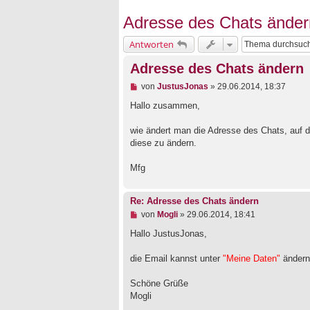
Adresse des Chats änder
Antworten
Adresse des Chats ändern
U
von
JustusJonas
»
29.06.2014, 18:37
n
g
Hallo zusammen,
e
l
wie ändert man die Adresse des Chats, auf 
e
diese zu ändern.
s
e
n
Mfg
e
r
B
Re: Adresse des Chats ändern
e
i
U
von
Mogli
»
29.06.2014, 18:41
t
n
r
g
Hallo JustusJonas,
a
e
g
l
die Email kannst unter
"Meine Daten"
ändern
e
s
e
Schöne Grüße
n
Mogli
e