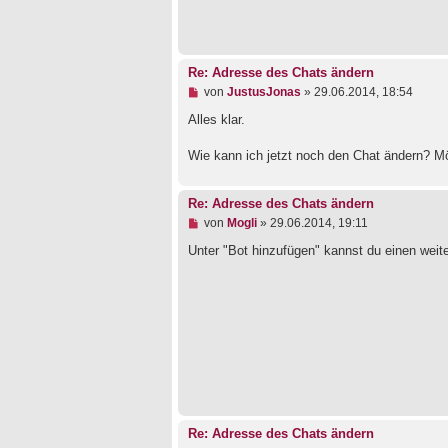
r
B
e
i
t
r
Re: Adresse des Chats ändern
a
U
von
JustusJonas
»
29.06.2014, 18:54
g
n
g
Alles klar.
e
l
Wie kann ich jetzt noch den Chat ändern? M
e
s
e
n
Re: Adresse des Chats ändern
e
U
von
Mogli
»
29.06.2014, 19:11
r
n
B
g
Unter "Bot hinzufügen" kannst du einen weite
e
e
i
l
t
e
r
s
a
e
g
n
e
r
B
e
i
t
r
Re: Adresse des Chats ändern
a