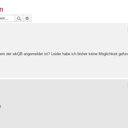
n
Suche
Erweiterte Suche
dem der wkQB angemeldet ist? Leider habe ich bisher keine Möglichkeit gefun
!