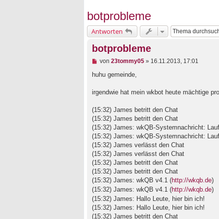
botprobleme
Antworten
botprobleme
U
von
23tommy05
»
16.11.2013, 17:01
n
g
huhu gemeinde,
e
l
irgendwie hat mein wkbot heute mächtige pr
e
s
e
(15:32) James betritt den Chat
n
(15:32) James betritt den Chat
e
(15:32) James: wkQB-Systemnachricht: Laufze
r
B
(15:32) James: wkQB-Systemnachricht: Laufze
e
(15:32) James verlässt den Chat
i
(15:32) James verlässt den Chat
t
(15:32) James betritt den Chat
r
a
(15:32) James betritt den Chat
g
(15:32) James: wkQB v4.1 (
http://wkqb.de
)
(15:32) James: wkQB v4.1 (
http://wkqb.de
)
(15:32) James: Hallo Leute, hier bin ich!
(15:32) James: Hallo Leute, hier bin ich!
(15:32) James betritt den Chat