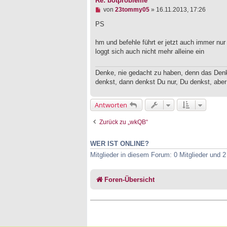
Re: botprobleme
U
von
23tommy05
»
16.11.2013, 17:26
n
g
PS
e
l
hm und befehle führt er jetzt auch immer nu
e
loggt sich auch nicht mehr alleine ein
s
e
n
Denke, nie gedacht zu haben, denn das Den
e
r
denkst, dann denkst Du nur, Du denkst, aber
B
e
i
Antworten
t
r
Zurück zu „wkQB“
a
g
WER IST ONLINE?
Mitglieder in diesem Forum: 0 Mitglieder und 
Foren-Übersicht