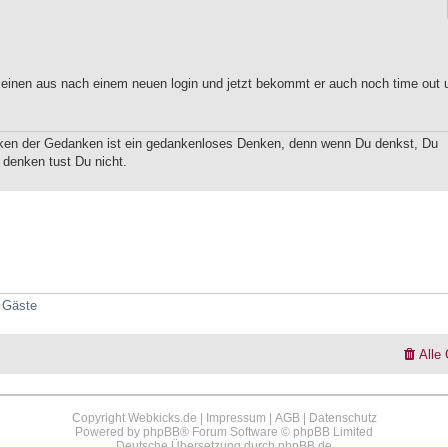
r einen aus nach einem neuen login und jetzt bekommt er auch noch time out 
ken der Gedanken ist ein gedankenloses Denken, denn wenn Du denkst, Du
 denken tust Du nicht.
2 Gäste
Alle
Copyright Webkicks.de |
Impressum
|
AGB
|
Datenschutz
Powered by
phpBB
® Forum Software © phpBB Limited
Deutsche Übersetzung durch
phpBB.de