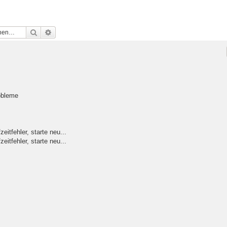
Suche
Erweiterte Suche
obleme
itfehler, starte neu...
itfehler, starte neu...