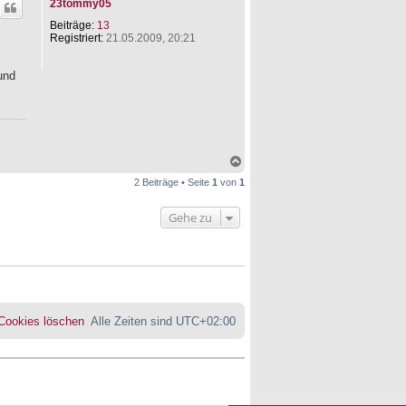
23tommy05
h
o
Beiträge:
13
b
Registriert:
21.05.2009, 20:21
e
n
und
N
a
2 Beiträge • Seite
1
von
1
c
h
o
Gehe zu
b
e
n
 Cookies löschen
Alle Zeiten sind
UTC+02:00