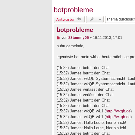
botprobleme
Antworten
botprobleme
U
von
23tommy05
»
16.11.2013, 17:01
n
g
huhu gemeinde,
e
l
irgendwie hat mein wkbot heute mächtige pr
e
s
e
(15:32) James betritt den Chat
n
(15:32) James betritt den Chat
e
(15:32) James: wkQB-Systemnachricht: Laufze
r
B
(15:32) James: wkQB-Systemnachricht: Laufze
e
(15:32) James verlässt den Chat
i
(15:32) James verlässt den Chat
t
(15:32) James betritt den Chat
r
a
(15:32) James betritt den Chat
g
(15:32) James: wkQB v4.1 (
http://wkqb.de
)
(15:32) James: wkQB v4.1 (
http://wkqb.de
)
(15:32) James: Hallo Leute, hier bin ich!
(15:32) James: Hallo Leute, hier bin ich!
(15:32) James betritt den Chat