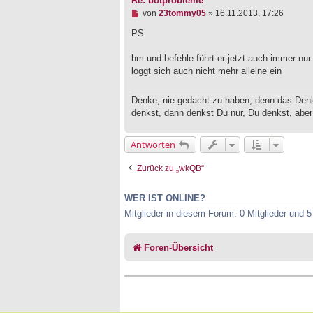
Re: botprobleme
U
von
23tommy05
»
16.11.2013, 17:26
n
g
PS
e
l
hm und befehle führt er jetzt auch immer nu
e
loggt sich auch nicht mehr alleine ein
s
e
n
Denke, nie gedacht zu haben, denn das Den
e
r
denkst, dann denkst Du nur, Du denkst, aber
B
e
i
Antworten
t
r
Zurück zu „wkQB“
a
g
WER IST ONLINE?
Mitglieder in diesem Forum: 0 Mitglieder und 
Foren-Übersicht