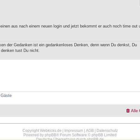
r einen aus nach einem neuen login und jetzt bekommt er auch noch time out 
ken der Gedanken ist ein gedankenloses Denken, denn wenn Du denkst, Du
 denken tust Du nicht.
5 Gäste
Alle
Copyright Webkicks.de |
Impressum
|
AGB
|
Datenschutz
Powered by
phpBB
® Forum Software © phpBB Limited
Deutsche Übersetzung durch
phpBB.de