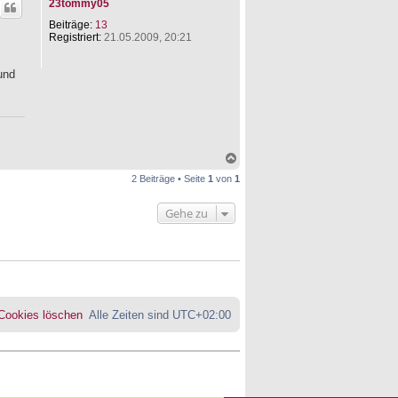
23tommy05
h
o
Beiträge:
13
b
Registriert:
21.05.2009, 20:21
e
n
und
N
a
2 Beiträge • Seite
1
von
1
c
h
o
Gehe zu
b
e
n
 Cookies löschen
Alle Zeiten sind
UTC+02:00