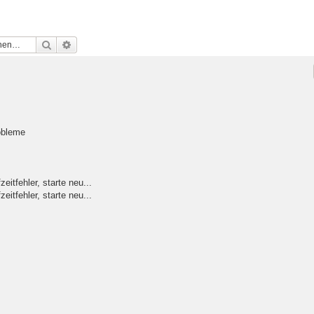
Suche
Erweiterte Suche
obleme
itfehler, starte neu...
itfehler, starte neu...