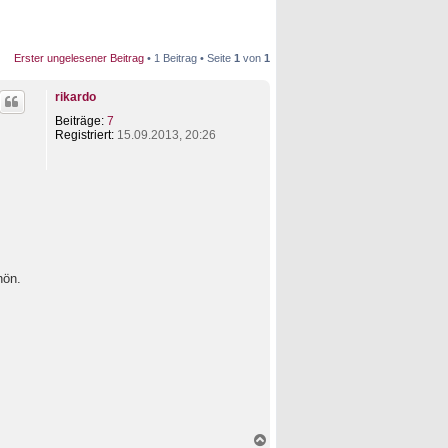
Erster ungelesener Beitrag
• 1 Beitrag • Seite
1
von
1
rikardo
Beiträge:
7
Registriert:
15.09.2013, 20:26
hön.
N