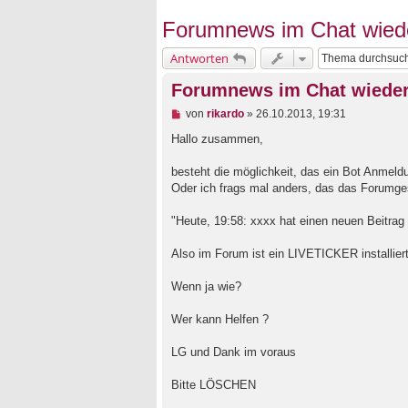
Forumnews im Chat wied
Antworten
Forumnews im Chat wiede
U
von
rikardo
»
26.10.2013, 19:31
n
g
Hallo zusammen,
e
l
besteht die möglichkeit, das ein Bot Anmel
e
Oder ich frags mal anders, das das Forumg
s
e
n
"Heute, 19:58: xxxx hat einen neuen Beitra
e
r
B
Also im Forum ist ein LIVETICKER installier
e
i
Wenn ja wie?
t
r
a
Wer kann Helfen ?
g
LG und Dank im voraus
Bitte LÖSCHEN