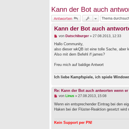
Kann der Bot auch antwor
Antworten
Kann der Bot auch antwort
U
von
Datschiburger
»
27.08.2013, 12:33
n
g
Hallo Community,
e
also dieser wkQB ist eine tolle Sache, aber 
l
Also mit dem Befehl /f james?
e
s
e
Freu mich auf baldige Antwort
n
e
r
Ich liebe Kampfspiele, ich spiele Windo
B
e
i
Re: Kann der Bot auch antworten wenn er 
t
U
von
Linus
»
27.08.2013, 15:08
r
n
a
g
Wenn ein entsprechender Eintrag bei den eige
g
e
Haken bei der Flüster-Reaktion gesetzt wird 
l
e
s
Kein Support per PN!
e
n