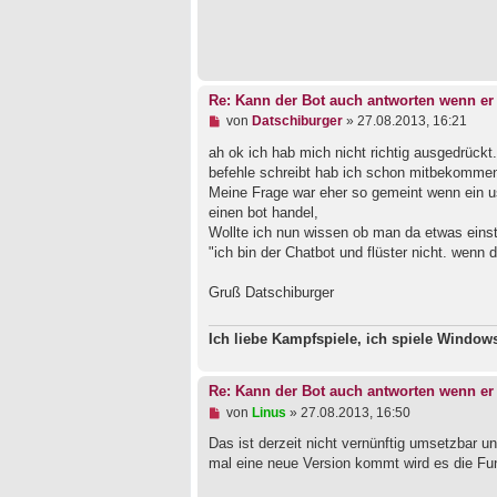
e
r
B
e
i
t
Re: Kann der Bot auch antworten wenn er 
r
a
U
von
Datschiburger
»
27.08.2013, 16:21
g
n
g
ah ok ich hab mich nicht richtig ausgedrückt
e
befehle schreibt hab ich schon mitbekomme
l
Meine Frage war eher so gemeint wenn ein use
e
einen bot handel,
s
e
Wollte ich nun wissen ob man da etwas einst
n
"ich bin der Chatbot und flüster nicht. wenn d
e
r
B
Gruß Datschiburger
e
i
t
Ich liebe Kampfspiele, ich spiele Windo
r
a
g
Re: Kann der Bot auch antworten wenn er 
U
von
Linus
»
27.08.2013, 16:50
n
g
Das ist derzeit nicht vernünftig umsetzbar u
e
mal eine neue Version kommt wird es die Fu
l
e