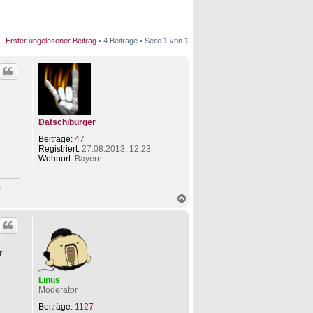
Erster ungelesener Beitrag
• 4 Beiträge • Seite
1
von
1
Datschiburger
Beiträge:
47
Registriert:
27.08.2013, 12:23
Wohnort:
Bayern
n
N
a
c
h
o
b
r
e
n
Linus
Moderator
Beiträge:
1127