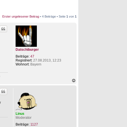
Erster ungelesener Beitrag
• 4 Beiträge • Seite
1
von
1
Datschiburger
Beiträge:
47
Registriert:
27.08.2013, 12:23
Wohnort:
Bayern
n
N
a
c
h
o
b
r
e
n
Linus
Moderator
Beiträge:
1127