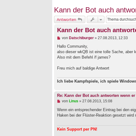
Kann der Bot auch antwor
Antworten
Kann der Bot auch antwort
U
von
Datschiburger
»
27.08.2013, 12:33
n
g
Hallo Community,
e
also dieser wkQB ist eine tolle Sache, aber 
l
Also mit dem Befehl /f james?
e
s
e
Freu mich auf baldige Antwort
n
e
r
Ich liebe Kampfspiele, ich spiele Windo
B
e
i
Re: Kann der Bot auch antworten wenn er 
t
U
von
Linus
»
27.08.2013, 15:08
r
n
a
g
Wenn ein entsprechender Eintrag bei den eige
g
e
Haken bei der Flüster-Reaktion gesetzt wird 
l
e
s
Kein Support per PN!
e
n