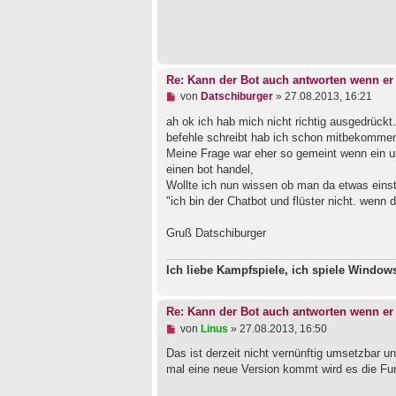
e
r
B
e
i
t
Re: Kann der Bot auch antworten wenn er 
r
a
U
von
Datschiburger
»
27.08.2013, 16:21
g
n
g
ah ok ich hab mich nicht richtig ausgedrückt
e
befehle schreibt hab ich schon mitbekomme
l
Meine Frage war eher so gemeint wenn ein use
e
einen bot handel,
s
e
Wollte ich nun wissen ob man da etwas einst
n
"ich bin der Chatbot und flüster nicht. wenn d
e
r
B
Gruß Datschiburger
e
i
t
Ich liebe Kampfspiele, ich spiele Windo
r
a
g
Re: Kann der Bot auch antworten wenn er 
U
von
Linus
»
27.08.2013, 16:50
n
g
Das ist derzeit nicht vernünftig umsetzbar u
e
mal eine neue Version kommt wird es die Fu
l
e