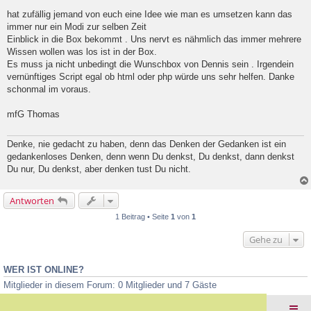
l
hat zufällig jemand von euch eine Idee wie man es umsetzen kann das
e
immer nur ein Modi zur selben Zeit
s
e
Einblick in die Box bekommt . Uns nervt es nähmlich das immer mehrere
n
Wissen wollen was los ist in der Box.
e
Es muss ja nicht unbedingt die Wunschbox von Dennis sein . Irgendein
r
B
vernünftiges Script egal ob html oder php würde uns sehr helfen. Danke
e
schonmal im voraus.
i
t
mfG Thomas
r
a
g
Denke, nie gedacht zu haben, denn das Denken der Gedanken ist ein
gedankenloses Denken, denn wenn Du denkst, Du denkst, dann denkst
Du nur, Du denkst, aber denken tust Du nicht.
Antworten
1 Beitrag • Seite
1
von
1
Gehe zu
WER IST ONLINE?
Mitglieder in diesem Forum: 0 Mitglieder und 7 Gäste
Foren-Übersicht