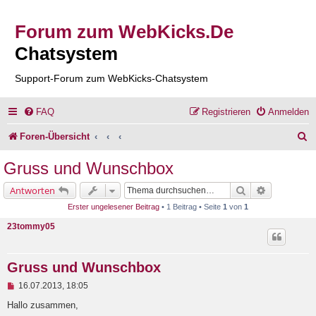
Forum zum WebKicks.De
Chatsystem
Support-Forum zum WebKicks-Chatsystem
FAQ
Registrieren
Anmelden
S
Foren-Übersicht
u
Gruss und Wunschbox
c
Suche
Erweiterte 
Antworten
h
Erster ungelesener Beitrag
• 1 Beitrag • Seite
1
von
1
e
23tommy05
Gruss und Wunschbox
U
16.07.2013, 18:05
n
g
Hallo zusammen,
e