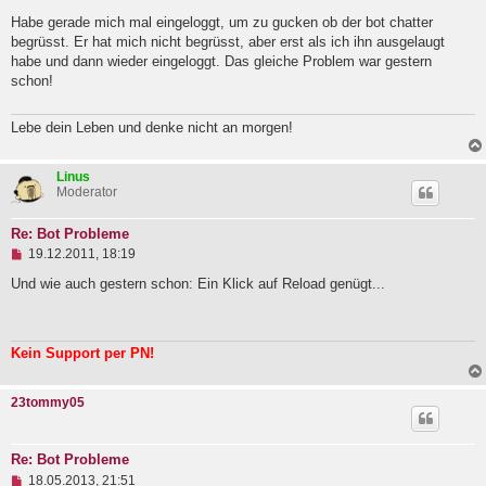
l
Habe gerade mich mal eingeloggt, um zu gucken ob der bot chatter
e
begrüsst. Er hat mich nicht begrüsst, aber erst als ich ihn ausgelaugt
s
e
habe und dann wieder eingeloggt. Das gleiche Problem war gestern
n
schon!
e
r
B
Lebe dein Leben und denke nicht an morgen!
e
i
t
Linus
r
Moderator
a
g
Re: Bot Probleme
U
19.12.2011, 18:19
n
g
Und wie auch gestern schon: Ein Klick auf Reload genügt...
e
l
e
s
Kein Support per PN!
e
n
e
23tommy05
r
B
e
i
Re: Bot Probleme
t
U
18.05.2013, 21:51
r