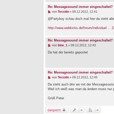
n
e
Re: Messagesound immer eingeschaltet?
r
U
von
Terzolin
»
09.12.2012, 12:41
B
n
e
g
@Partyboy schau doch mal hier da steht alle
i
e
t
l
r
http://www.webkicks.de/forum/individuel ... 
e
a
s
g
e
n
Re: Messagesound immer eingeschaltet?
e
U
von
bine_1
»
09.12.2012, 12:43
r
n
B
g
Da hat der bereits gepostet
e
e
i
l
t
e
r
s
a
e
g
Re: Messagesound immer eingeschaltet?
n
e
U
von
Terzolin
»
09.12.2012, 12:45
r
n
B
g
Da steht auch drin wo mit der Messagesound
e
e
Weil ich weiß was man da ändern muss nur pa
i
l
t
e
Grüß Peter
r
s
a
e
g
n
e
Gesperrt
r