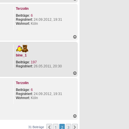
a
n
c
P
Terzolin
h
a
o
r
Beiträge:
6
b
t
Registriert:
24.09.2012, 19:31
e
y
Wohnort:
Köln
n
b
o
y
N
a
c
h
o
bine_1
b
e
Beiträge:
197
n
Registriert:
26.05.2011, 20:30
N
a
c
Terzolin
h
o
Beiträge:
6
b
Registriert:
24.09.2012, 19:31
e
Wohnort:
Köln
n
N
a
c
1
2
3
Vorherige
Nächste
31 Beiträge
h