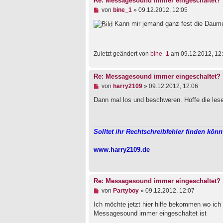
Re: Messagesound immer eingeschaltet?
e
i
U
von
bine_1
»
09.12.2012, 12:05
t
n
r
g
Kann mir jemand ganz fest die Daume
a
e
g
l
e
s
Zuletzt geändert von
bine_1
am 09.12.2012, 12:
e
n
e
Re: Messagesound immer eingeschaltet?
r
U
von
harry2109
»
09.12.2012, 12:06
B
n
e
g
Dann mal los und beschweren. Hoffe die les
i
e
t
l
r
e
a
s
g
Solltet ihr Rechtschreibfehler finden könn
e
n
e
www.harry2109.de
r
B
e
i
Re: Messagesound immer eingeschaltet?
t
r
U
von
Partyboy
»
09.12.2012, 12:07
a
n
g
g
Ich möchte jetzt hier hilfe bekommen wo ich
e
Messagesound immer eingeschaltet ist
l