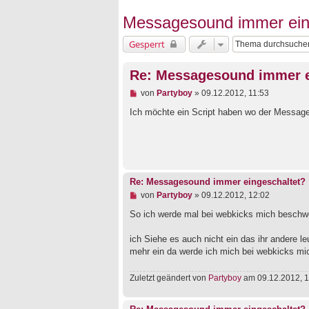
Messagesound immer ein
Gesperrt
Re: Messagesound immer e
U
von
Partyboy
»
09.12.2012, 11:53
n
g
Ich möchte ein Script haben wo der Message
e
l
e
s
e
n
e
Re: Messagesound immer eingeschaltet?
r
U
von
Partyboy
»
09.12.2012, 12:02
B
n
e
g
So ich werde mal bei webkicks mich beschw
i
e
t
l
r
ich Siehe es auch nicht ein das ihr andere l
e
a
mehr ein da werde ich mich bei webkicks m
s
g
e
n
Zuletzt geändert von
Partyboy
am 09.12.2012, 1
e
r
B