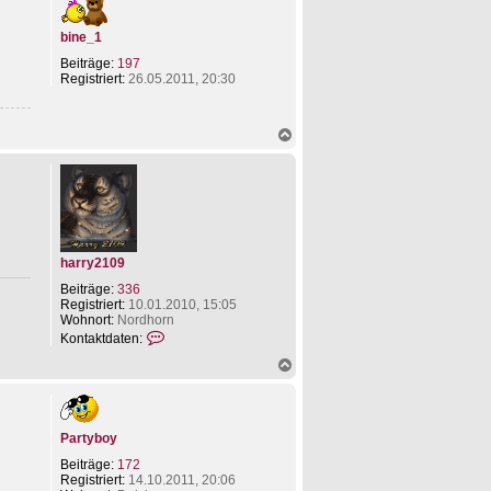
t
t
h
d
y
o
a
bine_1
b
b
t
o
e
e
Beiträge:
197
y
n
n
Registriert:
26.05.2011, 20:30
v
o
n
N
P
a
a
c
r
h
t
o
y
b
b
e
o
n
y
harry2109
Beiträge:
336
Registriert:
10.01.2010, 15:05
Wohnort:
Nordhorn
K
Kontaktdaten:
o
N
n
a
t
c
a
h
k
o
t
Partyboy
b
d
e
a
Beiträge:
172
n
t
Registriert:
14.10.2011, 20:06
e