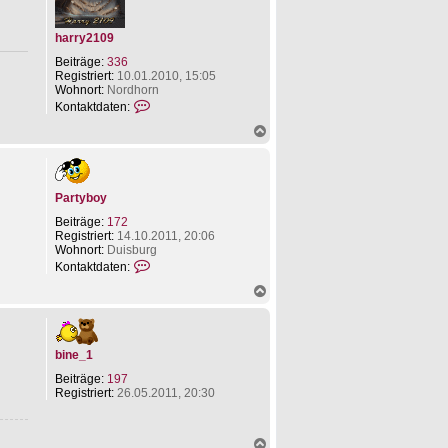
e
a
n
t
e
harry2109
n
v
Beiträge:
336
o
Registriert:
10.01.2010, 15:05
n
Wohnort:
Nordhorn
P
K
Kontaktdaten:
a
o
N
r
n
a
t
t
c
y
a
h
b
k
o
o
t
Partyboy
b
y
d
e
a
Beiträge:
172
n
t
Registriert:
14.10.2011, 20:06
e
Wohnort:
Duisburg
n
K
Kontaktdaten:
v
o
o
N
n
n
a
t
h
c
a
a
h
k
r
o
t
bine_1
r
b
d
y
e
a
Beiträge:
197
2
n
t
Registriert:
26.05.2011, 20:30
1
e
0
n
9
v
N
o