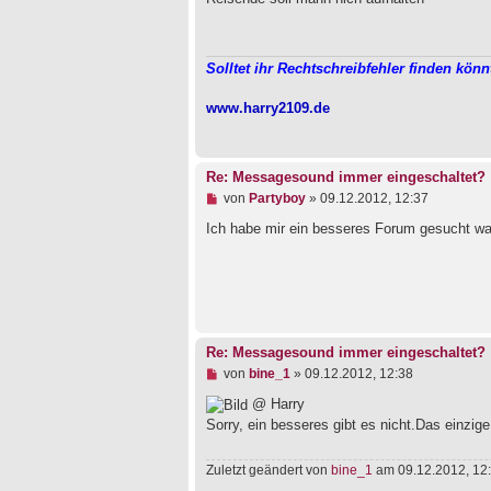
t
e
r
l
a
e
g
s
Solltet ihr Rechtschreibfehler finden könn
e
n
e
www.harry2109.de
r
B
e
i
Re: Messagesound immer eingeschaltet?
t
r
U
von
Partyboy
»
09.12.2012, 12:37
a
n
g
g
Ich habe mir ein besseres Forum gesucht was 
e
l
e
s
e
n
e
r
Re: Messagesound immer eingeschaltet?
B
U
von
bine_1
»
09.12.2012, 12:38
e
n
i
g
@ Harry
t
e
Sorry, ein besseres gibt es nicht.Das einzige
r
l
a
e
g
s
Zuletzt geändert von
bine_1
am 09.12.2012, 12:
e