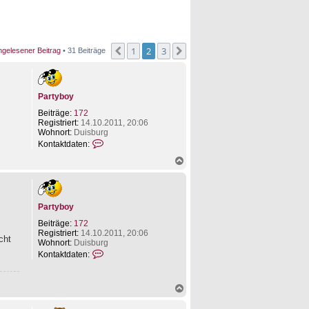
1
2
3
Vorherige
Nächste
ngelesener Beitrag
• 31 Beiträge
Partyboy
Beiträge:
172
Registriert:
14.10.2011, 20:06
Wohnort:
Duisburg
K
Kontaktdaten:
o
N
n
a
t
c
a
h
k
o
t
Partyboy
b
d
e
a
Beiträge:
172
n
t
Registriert:
14.10.2011, 20:06
e
cht
Wohnort:
Duisburg
n
K
Kontaktdaten:
v
o
o
n
n
t
P
N
a
a
a
k
r
c