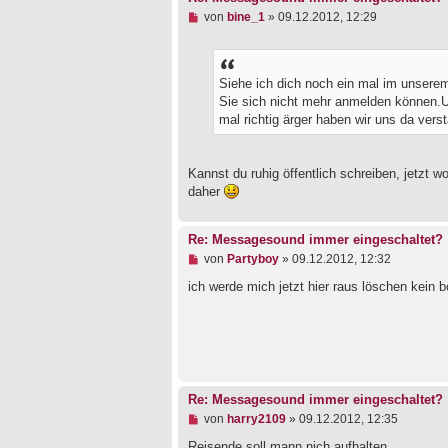
B
U
von
bine_1
»
09.12.2012, 12:29
e
n
i
g
t
e
r
l
a
Siehe ich dich noch ein mal im unserem
e
g
s
Sie sich nicht mehr anmelden können.
e
mal richtig ärger haben wir uns da verst
n
e
r
B
Kannst du ruhig öffentlich schreiben, jetzt
e
daher
i
t
r
a
Re: Messagesound immer eingeschaltet?
g
U
von
Partyboy
»
09.12.2012, 12:32
n
g
ich werde mich jetzt hier raus löschen kein 
e
l
e
s
e
n
e
r
Re: Messagesound immer eingeschaltet?
B
U
von
harry2109
»
09.12.2012, 12:35
e
n
i
g
Reisende soll mann nich aufhalten