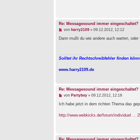
e
s
e
n
e
r
Re: Messagesound immer eingeschaltet?
B
U
von
harry2109
»
09.12.2012, 12:12
e
n
i
g
Dann mußt du wie andere auch warten, oder w
t
e
r
l
a
e
g
s
Solltet ihr Rechtschreibfehler finden könn
e
n
e
www.harry2109.de
r
B
e
i
Re: Messagesound immer eingeschaltet?
t
r
U
von
Partyboy
»
09.12.2012, 12:18
a
n
g
g
Ich habe jetzt in dem richten Thema das gep
e
l
http://www.webkicks.de/forum/individuel ... 2
e
s
e
n
e
r
Re: Messagesound immer eingeschaltet?