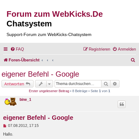
Forum zum WebKicks.De
Chatsystem
Support-Forum zum WebKicks-Chatsystem
FAQ
Registrieren
Anmelden
S
Foren-Übersicht
u
eigener Befehl - Google
c
Suche
Erweiterte 
Antworten
h
Erster ungelesener Beitrag
• 8 Beiträge • Seite
1
von
1
e
bine_1
eigener Befehl - Google
U
07.08.2012, 17:15
n
g
Hallo.
e