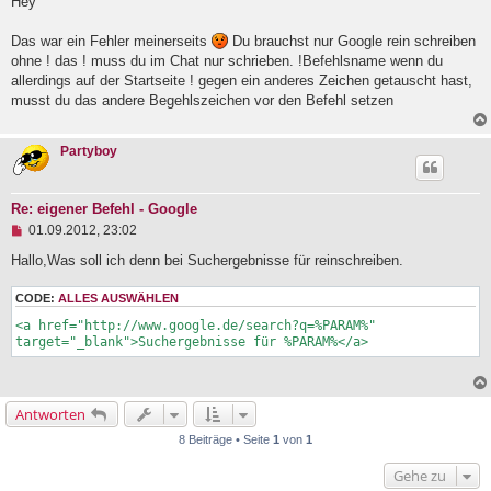
g
Hey
e
l
Das war ein Fehler meinerseits
Du brauchst nur Google rein schreiben
e
ohne ! das ! muss du im Chat nur schrieben. !Befehlsname wenn du
s
e
allerdings auf der Startseite ! gegen ein anderes Zeichen getauscht hast,
n
musst du das andere Begehlszeichen vor den Befehl setzen
e
r
B
Partyboy
e
i
t
r
Re: eigener Befehl - Google
a
U
01.09.2012, 23:02
g
n
g
Hallo,Was soll ich denn bei Suchergebnisse für reinschreiben.
e
l
CODE:
ALLES AUSWÄHLEN
e
s
<a href="http://www.google.de/search?q=%PARAM%" 
e
target="_blank">Suchergebnisse für %PARAM%</a>
n
e
r
B
Antworten
e
i
8 Beiträge • Seite
1
von
1
t
r
Gehe zu
a
g