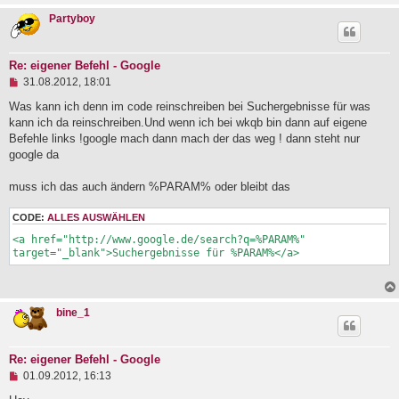
r
Partyboy
a
g
Re: eigener Befehl - Google
U
31.08.2012, 18:01
n
g
Was kann ich denn im code reinschreiben bei Suchergebnisse für was
e
kann ich da reinschreiben.Und wenn ich bei wkqb bin dann auf eigene
l
Befehle links !google mach dann mach der das weg ! dann steht nur
e
google da
s
e
n
muss ich das auch ändern %PARAM% oder bleibt das
e
r
CODE:
ALLES AUSWÄHLEN
B
e
<a href="http://www.google.de/search?q=%PARAM%" 
i
target="_blank">Suchergebnisse für %PARAM%</a>
t
r
a
g
bine_1
Re: eigener Befehl - Google
U
01.09.2012, 16:13
n