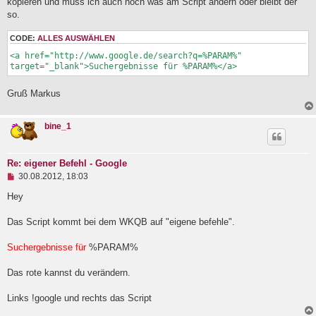
kopieren und muss ich auch noch was am Script ändern oder bleibt der
l
a
so.
e
g
s
e
CODE:
ALLES AUSWÄHLEN
n
<a href="http://www.google.de/search?q=%PARAM%" 
e
target="_blank">Suchergebnisse für %PARAM%</a>
r
B
e
Gruß Markus
i
t
r
bine_1
a
g
Re: eigener Befehl - Google
U
30.08.2012, 18:03
n
g
Hey
e
l
Das Script kommt bei dem WKQB auf "eigene befehle".
e
s
e
Suchergebnisse für
%PARAM%
n
e
Das rote kannst du verändern.
r
B
e
Links !google und rechts das Script
i
t