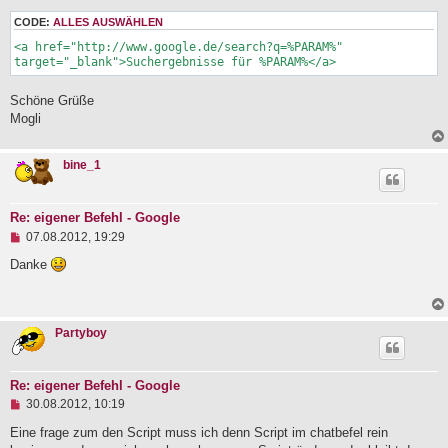
s
e
CODE:
ALLES AUSWÄHLEN
n
<a href="http://www.google.de/search?q=%PARAM%" 
e
target="_blank">Suchergebnisse für %PARAM%</a>
r
B
e
Schöne Grüße
i
Mogli
t
r
a
g
bine_1
Re: eigener Befehl - Google
U
07.08.2012, 19:29
n
g
Danke
e
l
e
s
Partyboy
e
n
e
r
Re: eigener Befehl - Google
B
U
e
30.08.2012, 10:19
n
i
g
Eine frage zum den Script muss ich denn Script im chatbefel rein
t
e
r