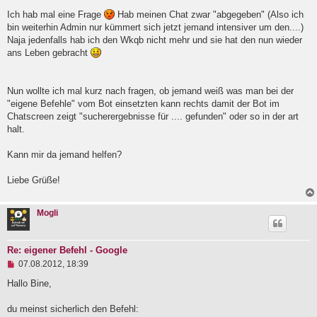
l
Ich hab mal eine Frage
Hab meinen Chat zwar "abgegeben" (Also ich
e
bin weiterhin Admin nur kümmert sich jetzt jemand intensiver um den....)
s
e
Naja jedenfalls hab ich den Wkqb nicht mehr und sie hat den nun wieder
n
ans Leben gebracht
e
r
B
e
Nun wollte ich mal kurz nach fragen, ob jemand weiß was man bei der
i
"eigene Befehle" vom Bot einsetzten kann rechts damit der Bot im
t
Chatscreen zeigt "sucherergebnisse für .... gefunden" oder so in der art
r
a
halt.
g
Kann mir da jemand helfen?
Liebe Grüße!
Mogli
Re: eigener Befehl - Google
U
07.08.2012, 18:39
n
g
Hallo Bine,
e
l
du meinst sicherlich den Befehl:
e