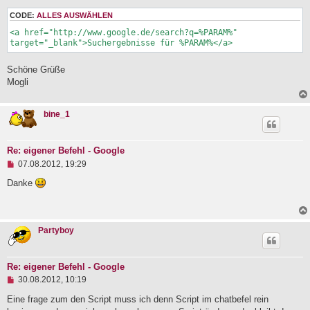
s
e
CODE:
ALLES AUSWÄHLEN
n
<a href="http://www.google.de/search?q=%PARAM%" 
e
target="_blank">Suchergebnisse für %PARAM%</a>
r
B
e
Schöne Grüße
i
Mogli
t
r
a
g
bine_1
Re: eigener Befehl - Google
U
07.08.2012, 19:29
n
g
Danke
e
l
e
s
Partyboy
e
n
e
r
Re: eigener Befehl - Google
B
U
e
30.08.2012, 10:19
n
i
g
Eine frage zum den Script muss ich denn Script im chatbefel rein
t
e
r