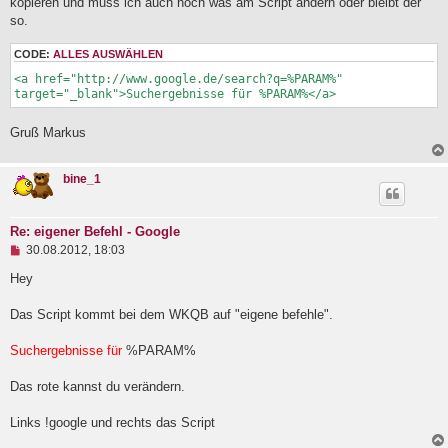
kopieren und muss ich auch noch was am Script ändern oder bleibt der
l
a
so.
e
g
s
e
CODE:
ALLES AUSWÄHLEN
n
<a href="http://www.google.de/search?q=%PARAM%" 
e
target="_blank">Suchergebnisse für %PARAM%</a>
r
B
e
Gruß Markus
i
t
r
bine_1
a
g
Re: eigener Befehl - Google
U
30.08.2012, 18:03
n
g
Hey
e
l
Das Script kommt bei dem WKQB auf "eigene befehle".
e
s
e
Suchergebnisse für
%PARAM%
n
e
Das rote kannst du verändern.
r
B
e
Links !google und rechts das Script
i
t