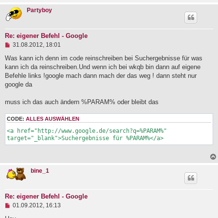
r
Partyboy
a
g
Re: eigener Befehl - Google
U
31.08.2012, 18:01
n
g
Was kann ich denn im code reinschreiben bei Suchergebnisse für was
e
kann ich da reinschreiben.Und wenn ich bei wkqb bin dann auf eigene
l
Befehle links !google mach dann mach der das weg ! dann steht nur
e
google da
s
e
n
muss ich das auch ändern %PARAM% oder bleibt das
e
r
CODE:
ALLES AUSWÄHLEN
B
e
<a href="http://www.google.de/search?q=%PARAM%" 
i
target="_blank">Suchergebnisse für %PARAM%</a>
t
r
a
g
bine_1
Re: eigener Befehl - Google
U
01.09.2012, 16:13
n