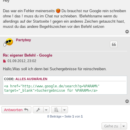
g
Hey
e
l
Das war ein Fehler meinerseits
Du brauchst nur Google rein schreiben
e
ohne ! das ! muss du im Chat nur schrieben. !Befehlsname wenn du
s
e
allerdings auf der Startseite ! gegen ein anderes Zeichen getauscht hast,
n
musst du das andere Begehlszeichen vor den Befehl setzen
e
r
B
Partyboy
e
i
t
r
Re: eigener Befehl - Google
a
U
01.09.2012, 23:02
g
n
g
Hallo,Was soll ich denn bei Suchergebnisse für reinschreiben.
e
l
CODE:
ALLES AUSWÄHLEN
e
s
<a href="http://www.google.de/search?q=%PARAM%" 
e
target="_blank">Suchergebnisse für %PARAM%</a>
n
e
r
B
Antworten
e
i
8 Beiträge • Seite
1
von
1
t
r
Gehe zu
a
g