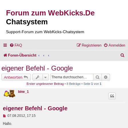
Forum zum WebKicks.De
Chatsystem
Support-Forum zum WebKicks-Chatsystem
FAQ
Registrieren
Anmelden
S
Foren-Übersicht
u
eigener Befehl - Google
c
Suche
Erweiterte 
Antworten
h
Erster ungelesener Beitrag
• 8 Beiträge • Seite
1
von
1
e
bine_1
eigener Befehl - Google
U
07.08.2012, 17:15
n
g
Hallo.
e