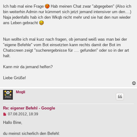
l
Ich hab mal eine Frage
Hab meinen Chat zwar "abgegeben" (Also ich
e
bin weiterhin Admin nur kümmert sich jetzt jemand intensiver um den....)
s
e
Naja jedenfalls hab ich den Wkqb nicht mehr und sie hat den nun wieder
n
ans Leben gebracht
e
r
B
e
Nun wollte ich mal kurz nach fragen, ob jemand weiß was man bei der
i
"eigene Befehle" vom Bot einsetzten kann rechts damit der Bot im
t
Chatscreen zeigt "sucherergebnisse für .... gefunden" oder so in der art
r
a
halt.
g
Kann mir da jemand helfen?
Liebe Grüße!
Mogli
Re: eigener Befehl - Google
U
07.08.2012, 18:39
n
g
Hallo Bine,
e
l
du meinst sicherlich den Befehl:
e