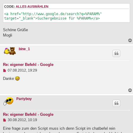
s
e
CODE:
ALLES AUSWÄHLEN
n
<a href="http://www.google.de/search?q=%PARAM%" 
e
target="_blank">Suchergebnisse für %PARAM%</a>
r
B
e
Schöne Grüße
i
Mogli
t
r
a
g
bine_1
Re: eigener Befehl - Google
U
07.08.2012, 19:29
n
g
Danke
e
l
e
s
Partyboy
e
n
e
r
Re: eigener Befehl - Google
B
U
e
30.08.2012, 10:19
n
i
g
Eine frage zum den Script muss ich denn Script im chatbefel rein
t
e
r