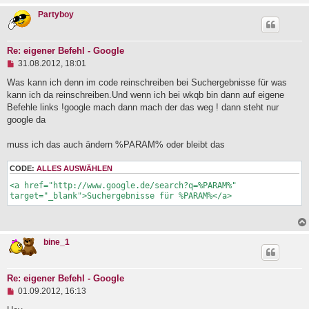
r
Partyboy
a
g
Re: eigener Befehl - Google
U
31.08.2012, 18:01
n
g
Was kann ich denn im code reinschreiben bei Suchergebnisse für was
e
kann ich da reinschreiben.Und wenn ich bei wkqb bin dann auf eigene
l
Befehle links !google mach dann mach der das weg ! dann steht nur
e
google da
s
e
n
muss ich das auch ändern %PARAM% oder bleibt das
e
r
CODE:
ALLES AUSWÄHLEN
B
e
<a href="http://www.google.de/search?q=%PARAM%" 
i
target="_blank">Suchergebnisse für %PARAM%</a>
t
r
a
g
bine_1
Re: eigener Befehl - Google
U
01.09.2012, 16:13
n