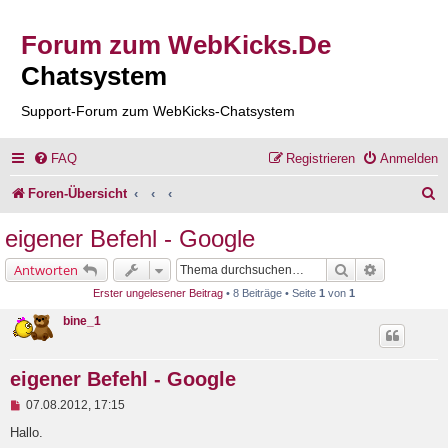
Forum zum WebKicks.De
Chatsystem
Support-Forum zum WebKicks-Chatsystem
FAQ
Registrieren
Anmelden
S
Foren-Übersicht
u
eigener Befehl - Google
c
Suche
Erweiterte 
Antworten
h
Erster ungelesener Beitrag
• 8 Beiträge • Seite
1
von
1
e
bine_1
eigener Befehl - Google
U
07.08.2012, 17:15
n
g
Hallo.
e