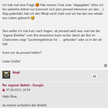
l
Ich hab mal eine Frage
Hab meinen Chat zwar "abgegeben" (Also ich
e
bin weiterhin Admin nur kümmert sich jetzt jemand intensiver um den....)
s
e
Naja jedenfalls hab ich den Wkqb nicht mehr und sie hat den nun wieder
n
ans Leben gebracht
e
r
B
e
Nun wollte ich mal kurz nach fragen, ob jemand weiß was man bei der
i
"eigene Befehle" vom Bot einsetzten kann rechts damit der Bot im
t
Chatscreen zeigt "sucherergebnisse für .... gefunden" oder so in der art
r
a
halt.
g
Kann mir da jemand helfen?
Liebe Grüße!
Mogli
Re: eigener Befehl - Google
U
07.08.2012, 18:39
n
g
Hallo Bine,
e
l
du meinst sicherlich den Befehl:
e