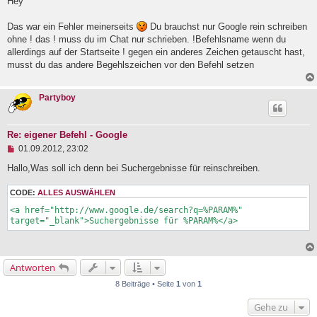
g
Hey
e
l
Das war ein Fehler meinerseits
Du brauchst nur Google rein schreiben
e
ohne ! das ! muss du im Chat nur schrieben. !Befehlsname wenn du
s
e
allerdings auf der Startseite ! gegen ein anderes Zeichen getauscht hast,
n
musst du das andere Begehlszeichen vor den Befehl setzen
e
r
B
Partyboy
e
i
t
r
Re: eigener Befehl - Google
a
U
01.09.2012, 23:02
g
n
g
Hallo,Was soll ich denn bei Suchergebnisse für reinschreiben.
e
l
CODE:
ALLES AUSWÄHLEN
e
s
<a href="http://www.google.de/search?q=%PARAM%" 
e
target="_blank">Suchergebnisse für %PARAM%</a>
n
e
r
B
Antworten
e
i
8 Beiträge • Seite
1
von
1
t
r
Gehe zu
a
g