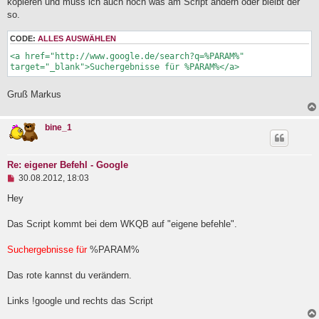
kopieren und muss ich auch noch was am Script ändern oder bleibt der
l
a
so.
e
g
s
e
CODE:
ALLES AUSWÄHLEN
n
<a href="http://www.google.de/search?q=%PARAM%" 
e
target="_blank">Suchergebnisse für %PARAM%</a>
r
B
e
Gruß Markus
i
t
r
bine_1
a
g
Re: eigener Befehl - Google
U
30.08.2012, 18:03
n
g
Hey
e
l
Das Script kommt bei dem WKQB auf "eigene befehle".
e
s
e
Suchergebnisse für
%PARAM%
n
e
Das rote kannst du verändern.
r
B
e
Links !google und rechts das Script
i
t