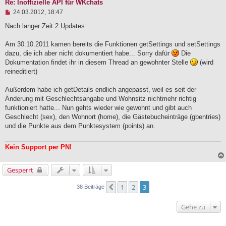
            [name] => wkQB

Re: Inoffizielle API für WKchats
            [channel] => main

U
24.03.2012, 18:47
            [profil] => 0

n
            [rang] => admin

g
Nach langer Zeit 2 Updates:
            [away] => 0

e
            [awayreason] => 

l
Am 30.10.2011 kamen bereits die Funktionen getSettings und setSettings
        )

e
dazu, die ich aber nicht dokumentiert habe... Sorry dafür
Die
s
e
Dokumentation findet ihr in diesem Thread an gewohnter Stelle
(wird
n
reineditiert)
e
r
B
Außerdem habe ich getDetails endlich angepasst, weil es seit der
e
Änderung mit Geschlechtsangabe und Wohnsitz nichtmehr richtig
i
funktioniert hatte... Nun gehts wieder wie gewohnt und gibt auch
t
Geschlecht (sex), den Wohnort (home), die Gästebucheinträge (gbentries)
r
a
und die Punkte aus dem Punktesystem (points) an.
g
Kein Support per PN!
Gesperrt
1
2
3
Vorherige
38 Beiträge
Gehe zu