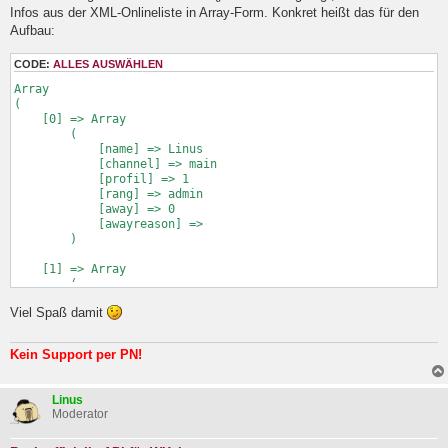
Infos aus der XML-Onlineliste in Array-Form. Konkret heißt das für den
s
e
Aufbau:
n
e
CODE:
ALLES AUSWÄHLEN
r
B
Array

e
(

i
    [0] => Array

t
        (

r
            [name] => Linus

a
            [channel] => main

g
            [profil] => 1

            [rang] => admin

            [away] => 0

            [awayreason] => 

        )

    [1] => Array

        (

            [name] => Maxs

Viel Spaß damit
            [channel] => main

            [profil] => 1

            [rang] => mod

Kein Support per PN!
            [away] => 0

            [awayreason] => 

        )

Linus
Moderator
    [2] => Array

        (
