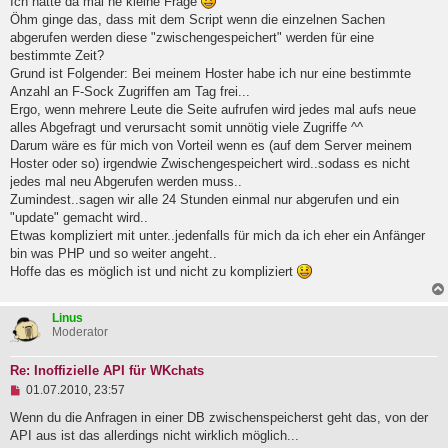
g
Ich hätte da mal ne kleine Frage
e
Öhm ginge das, dass mit dem Script wenn die einzelnen Sachen
l
abgerufen werden diese "zwischengespeichert" werden für eine
e
bestimmte Zeit?
s
e
Grund ist Folgender: Bei meinem Hoster habe ich nur eine bestimmte
n
Anzahl an F-Sock Zugriffen am Tag frei...
e
Ergo, wenn mehrere Leute die Seite aufrufen wird jedes mal aufs neue
r
B
alles Abgefragt und verursacht somit unnötig viele Zugriffe ^^
e
Darum wäre es für mich von Vorteil wenn es (auf dem Server meinem
i
Hoster oder so) irgendwie Zwischengespeichert wird..sodass es nicht
t
jedes mal neu Abgerufen werden muss..
r
a
Zumindest..sagen wir alle 24 Stunden einmal nur abgerufen und ein
g
"update" gemacht wird..
Etwas kompliziert mit unter..jedenfalls für mich da ich eher ein Anfänger
bin was PHP und so weiter angeht..
Hoffe das es möglich ist und nicht zu kompliziert
Linus
Moderator
Re: Inoffizielle API für WKchats
U
01.07.2010, 23:57
n
g
Wenn du die Anfragen in einer DB zwischenspeicherst geht das, von der
e
API aus ist das allerdings nicht wirklich möglich...
l