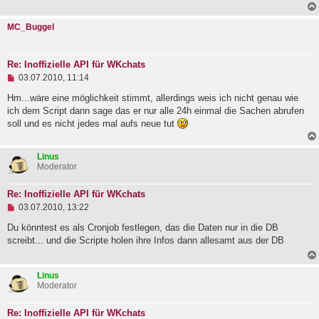
e
s
MC_Buggel
e
n
e
r
Re: Inoffizielle API für WKchats
B
U
e
03.07.2010, 11:14
n
i
g
Hm...wäre eine möglichkeit stimmt, allerdings weis ich nicht genau wie
t
e
r
ich dem Script dann sage das er nur alle 24h einmal die Sachen abrufen
l
a
soll und es nicht jedes mal aufs neue tut
e
g
s
e
Linus
n
Moderator
e
r
B
Re: Inoffizielle API für WKchats
e
U
i
03.07.2010, 13:22
n
t
g
r
Du könntest es als Cronjob festlegen, das die Daten nur in die DB
e
a
screibt... und die Scripte holen ihre Infos dann allesamt aus der DB
l
g
e
s
Linus
e
Moderator
n
e
r
Re: Inoffizielle API für WKchats
B