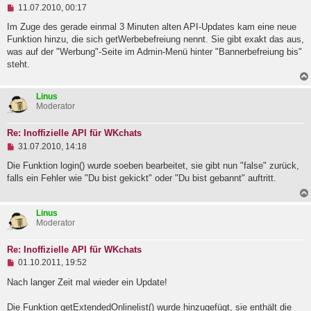
U
e
11.07.2010, 00:17
n
i
g
Im Zuge des gerade einmal 3 Minuten alten API-Updates kam eine neue
t
e
r
Funktion hinzu, die sich getWerbebefreiung nennt. Sie gibt exakt das aus,
l
a
was auf der "Werbung"-Seite im Admin-Menü hinter "Bannerbefreiung bis"
e
g
steht.
s
e
n
e
Linus
r
Moderator
B
e
i
Re: Inoffizielle API für WKchats
t
U
31.07.2010, 14:18
r
n
a
g
Die Funktion login() wurde soeben bearbeitet, sie gibt nun "false" zurück,
g
e
falls ein Fehler wie "Du bist gekickt" oder "Du bist gebannt" auftritt.
l
e
s
Linus
e
Moderator
n
e
r
Re: Inoffizielle API für WKchats
B
U
e
01.10.2011, 19:52
n
i
g
Nach langer Zeit mal wieder ein Update!
t
e
r
l
a
Die Funktion getExtendedOnlinelist() wurde hinzugefügt, sie enthält die
e
g