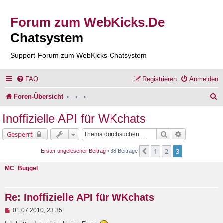
Forum zum WebKicks.De
Chatsystem
Support-Forum zum WebKicks-Chatsystem
FAQ
Registrieren
Anmelden
S
Foren-Übersicht
u
Inoffizielle API für WKchats
c
Suche
Erweiterte Su
Gesperrt
h
1
2
3
Vorherige
Erster ungelesener Beitrag
• 38 Beiträge
e
MC_Buggel
Re: Inoffizielle API für WKchats
U
01.07.2010, 23:35
n