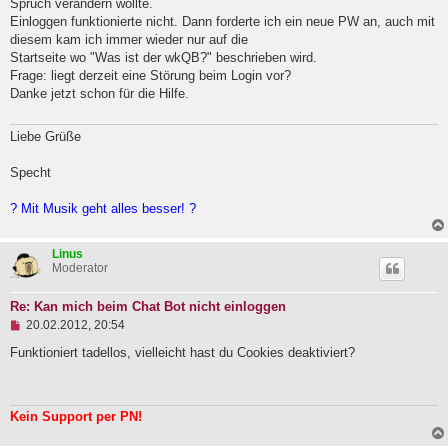
Spruch verändern wollte.
l
Einloggen funktionierte nicht. Dann forderte ich ein neue PW an, auch mit
e
diesem kam ich immer wieder nur auf die
s
e
Startseite wo "Was ist der wkQB?" beschrieben wird.
n
Frage: liegt derzeit eine Störung beim Login vor?
e
Danke jetzt schon für die Hilfe.
r
B
e
Liebe Grüße
i
t
r
Specht
a
g
? Mit Musik geht alles besser! ?
Linus
Moderator
Re: Kan mich beim Chat Bot nicht einloggen
U
20.02.2012, 20:54
n
g
Funktioniert tadellos, vielleicht hast du Cookies deaktiviert?
e
l
e
s
Kein Support per PN!
e
n