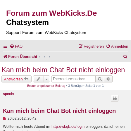
Forum zum WebKicks.De
Chatsystem
Support-Forum zum WebKicks-Chatsystem
FAQ
Registrieren
Anmelden
S
Foren-Übersicht
u
Kan mich beim Chat Bot nicht einloggen
c
Suche
Erweiterte 
Antworten
h
Erster ungelesener Beitrag
• 3 Beiträge • Seite
1
von
1
e
specht
Kan mich beim Chat Bot nicht einloggen
U
20.02.2012, 20:42
n
g
Wollte mich heute Abend im
http://wkqb.de/login
einloggen, da ich einen
e