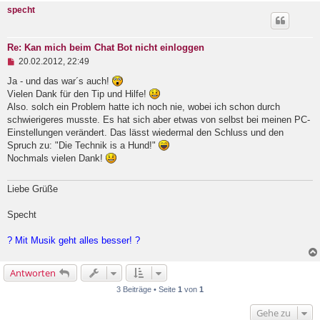
e
specht
r
B
e
i
Re: Kan mich beim Chat Bot nicht einloggen
t
U
20.02.2012, 22:49
r
n
a
g
Ja - und das war´s auch!
g
e
Vielen Dank für den Tip und Hilfe!
l
Also. solch ein Problem hatte ich noch nie, wobei ich schon durch
e
schwierigeres musste. Es hat sich aber etwas von selbst bei meinen PC-
s
e
Einstellungen verändert. Das lässt wiedermal den Schluss und den
n
Spruch zu: "Die Technik is a Hund!"
e
Nochmals vielen Dank!
r
B
e
Liebe Grüße
i
t
r
Specht
a
g
? Mit Musik geht alles besser! ?
Antworten
3 Beiträge • Seite
1
von
1
Gehe zu