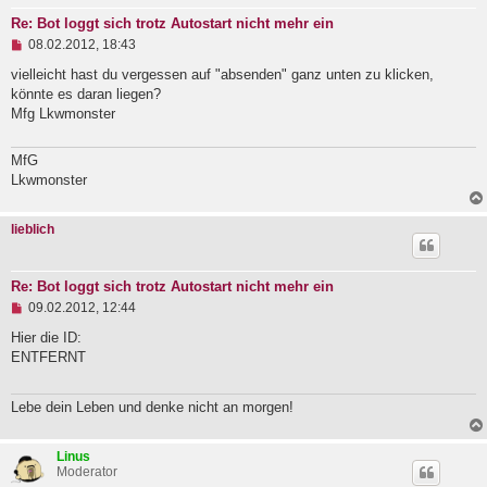
i
Re: Bot loggt sich trotz Autostart nicht mehr ein
t
U
08.02.2012, 18:43
r
n
a
g
vielleicht hast du vergessen auf "absenden" ganz unten zu klicken,
g
e
könnte es daran liegen?
l
Mfg Lkwmonster
e
s
e
MfG
n
Lkwmonster
e
r
B
e
lieblich
i
t
r
Re: Bot loggt sich trotz Autostart nicht mehr ein
a
g
U
09.02.2012, 12:44
n
g
Hier die ID:
e
ENTFERNT
l
e
s
Lebe dein Leben und denke nicht an morgen!
e
n
e
Linus
r
Moderator
B