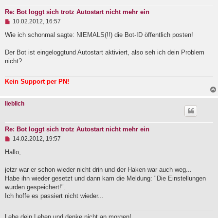
e
i
Re: Bot loggt sich trotz Autostart nicht mehr ein
t
U
10.02.2012, 16:57
r
n
a
g
Wie ich schonmal sagte: NIEMALS(!!) die Bot-ID öffentlich posten!
g
e
l
Der Bot ist eingeloggtund Autostart aktiviert, also seh ich dein Problem
e
nicht?
s
e
n
Kein Support per PN!
e
r
B
e
lieblich
i
t
r
Re: Bot loggt sich trotz Autostart nicht mehr ein
a
g
U
14.02.2012, 19:57
n
g
Hallo,
e
l
jetzr war er schon wieder nicht drin und der Haken war auch weg...
e
Habe ihn wieder gesetzt und dann kam die Meldung: "Die Einstellungen
s
e
wurden gespeichert!".
n
Ich hoffe es passiert nicht wieder...
e
r
B
Lebe dein Leben und denke nicht an morgen!