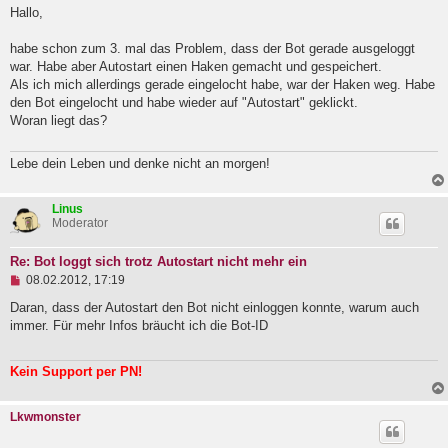
g
Hallo,
e
l
habe schon zum 3. mal das Problem, dass der Bot gerade ausgeloggt
e
war. Habe aber Autostart einen Haken gemacht und gespeichert.
s
e
Als ich mich allerdings gerade eingelocht habe, war der Haken weg. Habe
n
den Bot eingelocht und habe wieder auf "Autostart" geklickt.
e
Woran liegt das?
r
B
e
Lebe dein Leben und denke nicht an morgen!
i
t
r
a
Linus
g
Moderator
Re: Bot loggt sich trotz Autostart nicht mehr ein
U
08.02.2012, 17:19
n
g
Daran, dass der Autostart den Bot nicht einloggen konnte, warum auch
e
immer. Für mehr Infos bräucht ich die Bot-ID
l
e
s
Kein Support per PN!
e
n
e
Lkwmonster
r
B
e