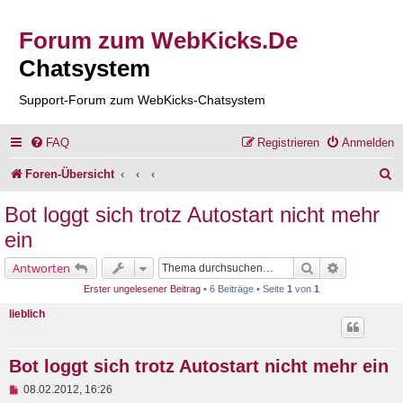
Forum zum WebKicks.De
Chatsystem
Support-Forum zum WebKicks-Chatsystem
FAQ
Registrieren
Anmelden
S
Foren-Übersicht
u
Bot loggt sich trotz Autostart nicht mehr
c
ein
h
Suche
Erweiterte 
Antworten
e
Erster ungelesener Beitrag
• 6 Beiträge • Seite
1
von
1
lieblich
Bot loggt sich trotz Autostart nicht mehr ein
U
08.02.2012, 16:26
n