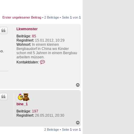
Erster ungelesener Beitrag
• 2 Beiträge • Seite
1
von
1
Lkwmonster
Beiträge:
85
Registriert:
15.01.2012, 10:29
Wohnort:
In einem kleinen
Bergbaudorf in China wo Kinder
so.
schon mit 5 Jahren in einem Bergbau
arbeiten müssen.
K
Kontaktdaten:
o
n
t
a
k
N
t
a
d
c
a
h
t
o
e
bine_1
b
n
e
Beiträge:
197
v
n
Registriert:
26.05.2011, 20:30
o
n
N
L
a
k
2 Beiträge • Seite
1
von
1
c
w