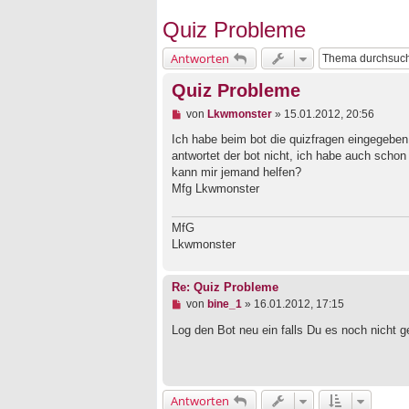
Quiz Probleme
Antworten
Quiz Probleme
U
von
Lkwmonster
»
15.01.2012, 20:56
n
g
Ich habe beim bot die quizfragen eingegeben
e
antwortet der bot nicht, ich habe auch schon 
l
kann mir jemand helfen?
e
Mfg Lkwmonster
s
e
n
MfG
e
r
Lkwmonster
B
e
i
Re: Quiz Probleme
t
U
von
bine_1
»
16.01.2012, 17:15
r
n
a
g
Log den Bot neu ein falls Du es noch nicht 
g
e
l
e
s
e
Antworten
n